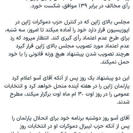
رأی مخالف در برابر ١٣٩ موافق، شکست خورد.
دنبال کنید
مستندها
فرهنگ و زندگی
حقوق شهروندی
انتخابات ریاست جمهوری آمریکا ۲۰۲۴
مجلس بالای ژاپن که در کنترل حزب دموکرات ژاپن در
اقتصادی
حمله جمهوری اسلامی به اسرائیل
اپوزيسيون قرار دارد خود را آماده ميکند تا امروز، سه شنبه،
برای طرح عدم اعتماد رأی گيری کند. انتظار ميرود که ردِ
رمز مهسا
علم و فناوری
زبانهای مختلف
عدم اعتماد مورد تصويب مجلس بالای ژاپن قرار گيرد
اسرائیل در جنگ
ورزش زنان در ایران
هرچند تصويب شدن پيشنهاد هيچ وزنه قانونی را با خود
گالری عکس
اعتراضات زن، زندگی، آزادی
حمل نميکند.
آرشیو پخش زنده
مجموعه مستندهای دادخواهی
اين دو پيشنهاد يک روز پس از آنکه آقای آسو اعلام کرد
تریبونال مردمی آبان ۹۸
پارلمان ژاپن را در هفته آينده منحل خواهد کرد و انتخابات
دادگاه حمید نوری
عمومی را در روز اوت ٣٠ ام ماه اوت برگزار ميکند، مطرح
شدند.
چهل سال گروگان‌گیری
قانون شفافیت دارائی کادر رهبری ایران
آقای آسو روز دوشنبه برنامه خود برای انحلال پارلمان را
اعتراضات مردمی آبان ۹۸
پس از آنکه حزب ليبرال دموکرات او در انتخابات روز