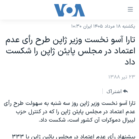
ینکهای
ابل
سترسی
یکشنبه ۱۸ مرداد ۱۴۰۵ ایران ۱۰:۳۰
خانه
هش
تارا آسو نخست وزير ژاپن طرح رأی عدم
نسخه سبک وب‌سایت
ه
اعتماد در مجلس پايئن ژاپن را شکست
حتوای
موضوع ها
داد
صلی
برنامه های تلویزیونی
ایران
هش
۲۳ تیر ۱۳۸۸
جدول برنامه ها
ه
آمریکا
فحه
صفحه‌های ویژه
جهان
اشتراک
صلی
فرکانس‌های صدای آمریکا
ورزشی
جام جهانی ۲۰۲۶
تارا آسو نخست وزير ژاپن روز سه شنبه به سهولت طرح رأی
هش
پخش رادیویی
عدم اعتماد در مجلس پايئن ژاپن را که در کنترل حزب
ه
گزیده‌ها
عملیات خشم حماسی
ليبرال دموکرات آن کشور است، شکست داد.
ستجو
۲۵۰سالگی آمریکا
ویژه برنامه‌ها
یادگیری زبان انگلیسی
ویدیوها
بایگانی برنامه‌های تلویزیونی
پيشنهاد رأی عدم اعتماد در مجلس پائين ژاپن با ٣٣٣