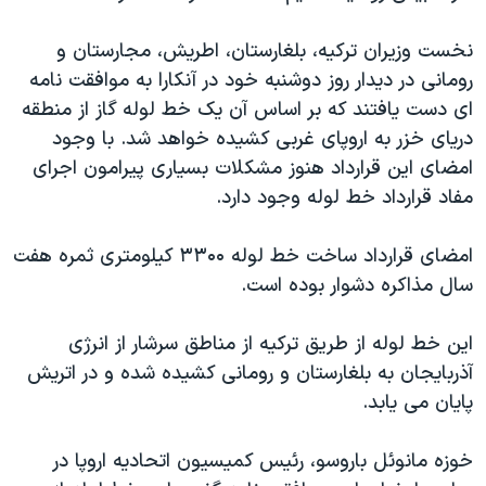
دنبال کنید
مستندها
فرهنگ و زندگی
نخست وزیران ترکیه، بلغارستان، اطریش، مجارستان و
حقوق شهروندی
انتخابات ریاست جمهوری آمریکا ۲۰۲۴
رومانی در دیدار روز دوشنبه خود در آنکارا به موافقت نامه
اقتصادی
حمله جمهوری اسلامی به اسرائیل
ای دست یافتند که بر اساس آن یک خط لوله گاز از منطقه
دریای خزر به اروپای غربی کشیده خواهد شد. با وجود
رمز مهسا
علم و فناوری
زبانهای مختلف
امضای این قرارداد هنوز مشکلات بسیاری پیرامون اجرای
اسرائیل در جنگ
ورزش زنان در ایران
مفاد قرارداد خط لوله وجود دارد.
گالری عکس
اعتراضات زن، زندگی، آزادی
امضای قرارداد ساخت خط لوله ۳۳۰۰ کیلومتری ثمره هفت
آرشیو پخش زنده
مجموعه مستندهای دادخواهی
سال مذاکره دشوار بوده است.
تریبونال مردمی آبان ۹۸
دادگاه حمید نوری
این خط لوله از طریق ترکیه از مناطق سرشار از انرژی
آذربایجان به بلغارستان و رومانی کشیده شده و در اتریش
چهل سال گروگان‌گیری
پایان می یابد.
قانون شفافیت دارائی کادر رهبری ایران
اعتراضات مردمی آبان ۹۸
خوزه مانوئل باروسو، رئیس کمیسیون اتحادیه اروپا در