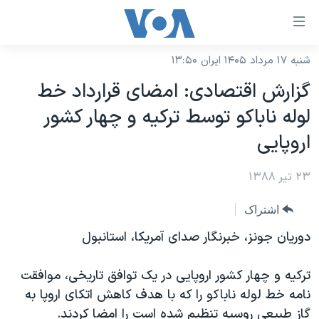
ینکهای
ابل
سترسی
شنبه ۱۷ مرداد ۱۴۰۵ ایران ۱۳:۵۰
خانه
هش
گزارش اقتصادی: امضای قرارداد خط
نسخه سبک وب‌سایت
ه
لوله ناباکو توسط ترکیه و چهار کشور
حتوای
موضوع ها
اروپایی
صلی
برنامه های تلویزیونی
ایران
هش
۲۳ تیر ۱۳۸۸
جدول برنامه ها
ه
آمریکا
فحه
صفحه‌های ویژه
جهان
اشتراک
صلی
فرکانس‌های صدای آمریکا
ورزشی
جام جهانی ۲۰۲۶
دوریان جونز، خبرنگار صدای آمریکا، استانبول
هش
پخش رادیویی
ه
گزیده‌ها
عملیات خشم حماسی
ترکیه و چهار کشور اروپایی در یک توافق تاریخی، موافقت
ستجو
۲۵۰سالگی آمریکا
ویژه برنامه‌ها
یادگیری زبان انگلیسی
نامه خط لوله ناباکو را که با هدف کاهش اتکای اروپا به
ویدیوها
بایگانی برنامه‌های تلویزیونی
گاز طبیعی روسیه تنظیم شده است را امضا کردند.