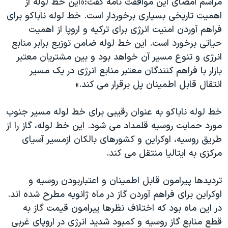
مراسم امضای این موافقت نامه گفت:«این خط لوله از
اسرائیل در جنگ
اهمیت تاریخی بسیاری برخوردار است. خط لوله ناباکو برای
نرگس محمدی برنده جایزه نوبل صلح
فراهم آوردن امنیت انرژی برای ترکیه و اروپا از اهمیت
همایش محافظه‌کاران آمریکا «سی‌پک»
حیاتی برخورد است. این خط لوله ضامن توزیع برابر منابع
انرژی و تنوع مسیر آن خواهد بود و بین مشتریان معتبر
صفحه‌های ویژه
بازار با فراهم کنندگان معتبر منابع انرژی در یک مسیر
سفر پرزیدنت ترامپ به چین
انتقال قابل اطمینان پل برقرار می کند.»
خط لوله ناباکو به عنوان رقیبی برای خط لوله مسیر جنوب
مورد حمایت روسیه قلمداد می شود. این خط لوله، گاز را از
طریق روسیه، اوکراین و کشورهای بالکان ازمسیر آسیای
مرکزی به ایتالیا منتقل می کند.
تردیدها پیرامون قابل اطمینان و اعتباربودن روسیه و
اوکراین برای فراهم آوردن گاز در ماه ژانویه مطرح شده اند.
در این ماه بود که اختلاف نظرها پیرامون قیمت گاز به
قطع منابع گاز روسیه و کمبود شدید انرژی در اروپای غربی