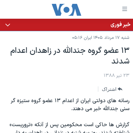
ینکهای
ابل
سترسی
خبر فوری
خانه
هش
شنبه ۱۷ مرداد ۱۴۰۵ ایران ۰۵:۱۶
نسخه سبک وب‌سایت
ه
۱۳ عضو گروه جندالله در زاهدان اعدام
حتوای
موضوع ها
شدند
صلی
برنامه های تلویزیونی
ایران
هش
جدول برنامه ها
ه
۲۳ تیر ۱۳۸۸
آمریکا
فحه
صفحه‌های ویژه
جهان
اشتراک
صلی
فرکانس‌های صدای آمریکا
ورزشی
جام جهانی ۲۰۲۶
هش
رسانه های دولتی ایران از اعدام ۱۳ عضو گروه ستیزه گر
پخش رادیویی
ه
گزیده‌ها
عملیات خشم حماسی
سنی جندالله خبر می دهند.
ستجو
۲۵۰سالگی آمریکا
ویژه برنامه‌ها
یادگیری زبان انگلیسی
گزارش ها حاکی است محکومین پس از آنکه «تروریست»
ویدیوها
بایگانی برنامه‌های تلویزیونی
شناخته شدند، روز سه شنبه در زندانی در زاهدان به دار