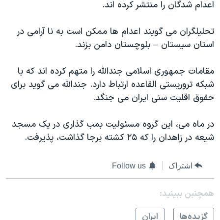
اسرائیل در جنگ
اعدام شدگان را منتشر کرده اند.
نرگس محمدی برنده جایزه نوبل صلح
تحلیلگران می گویند اعدام ها ممکن است به نا آرامی در
همایش محافظه‌کاران آمریکا «سی‌پک»
استان سیستان – بلوچستان دامن بزند.
صفحه‌های ویژه
مقامات جمهوری اسلامی جندالله را متهم کرده اند که با
سفر پرزیدنت ترامپ به چین
شبکه تروریستی القاعده ارتباط دارد. جندالله می گوید برای
حقوق اقلیت سنی ایران می جنگد.
در ماه می، این گروه مسئولیت بمب گذاری در یک مسجد
شیعه در زاهدان را که ۲۵ کشته برجا گذاشت، پذیرفت.
اشتراک
Follow us
همچنبن ببینید:
گزيده‌ها
ايران