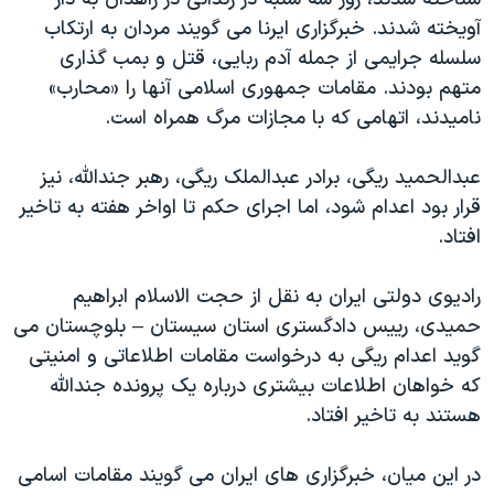
دنبال کنید
مستندها
فرهنگ و زندگی
آویخته شدند. خبرگزاری ایرنا می گویند مردان به ارتکاب
سلسله جرایمی از جمله آدم ربایی، قتل و بمب گذاری
حقوق شهروندی
انتخابات ریاست جمهوری آمریکا ۲۰۲۴
متهم بودند. مقامات جمهوری اسلامی آنها را «محارب»
اقتصادی
حمله جمهوری اسلامی به اسرائیل
نامیدند، اتهامی که با مجازات مرگ همراه است.
رمز مهسا
علم و فناوری
زبانهای مختلف
عبدالحمید ریگی، برادر عبدالملک ریگی، رهبر جندالله، نیز
اسرائیل در جنگ
ورزش زنان در ایران
قرار بود اعدام شود، اما اجرای حکم تا اواخر هفته به تاخیر
گالری عکس
اعتراضات زن، زندگی، آزادی
افتاد.
آرشیو پخش زنده
مجموعه مستندهای دادخواهی
رادیوی دولتی ایران به نقل از حجت الاسلام ابراهیم
تریبونال مردمی آبان ۹۸
حمیدی، رییس دادگستری استان سیستان – بلوچستان می
دادگاه حمید نوری
گوید اعدام ریگی به درخواست مقامات اطلاعاتی و امنیتی
چهل سال گروگان‌گیری
که خواهان اطلاعات بیشتری درباره یک پرونده جندالله
هستند به تاخیر افتاد.
قانون شفافیت دارائی کادر رهبری ایران
اعتراضات مردمی آبان ۹۸
در این میان، خبرگزاری های ایران می گویند مقامات اسامی