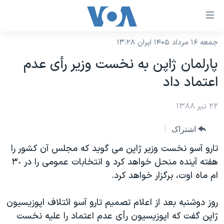
ینکهای
ابل
سترسی
جمعه ۱۶ مرداد ۱۴۰۵ ایران ۱۳:۲۸
خانه
هش
پارلمان ژاپن به نخست وزير رأی عدم
نسخه سبک وب‌سایت
ه
اعتماد داد
حتوای
موضوع ها
صلی
۲۲ تیر ۱۳۸۸
برنامه های تلویزیونی
ایران
هش
جدول برنامه ها
ه
آمریکا
اشتراک
فحه
صفحه‌های ویژه
جهان
تارو آسو نخست وزير ژاپن می گويد که مجلس آن کشور را
صلی
فرکانس‌های صدای آمریکا
هفته آينده منحل خواهد کرد و انتخابات عمومی را در ٣٠
ورزشی
جام جهانی ۲۰۲۶
هش
ام ماه اوت، برگزار خواهد کرد.
پخش رادیویی
ه
گزیده‌ها
عملیات خشم حماسی
ستجو
۲۵۰سالگی آمریکا
ویژه برنامه‌ها
روز دوشنبه بعد از اعلام تصميم تارو آسو ائتلاف اپوزيسيون
یادگیری زبان انگلیسی
ژاپن گفت که اپوزيسيون رأی عدم اعتماد را عليه نخست
ویدیوها
بایگانی برنامه‌های تلویزیونی