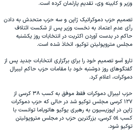
وزير و کابينه وی، تقديم پارلمان کرده است.
دنبال کنید
مستندها
فرهنگ و زندگی
حقوق شهروندی
انتخابات ریاست جمهوری آمریکا ۲۰۲۴
تصميم حزب دموکراتيک ژاپن و سه حزب متحدش به دادن
رأی عدم اعتماد به نخست وزير پس از شکست ائتلاف
اقتصادی
حمله جمهوری اسلامی به اسرائیل
حاکم در بدست آوردن اکثريت در انتخابات روز يکشنبه
رمز مهسا
علم و فناوری
مجلس متروپوليتن توکيو، اتخاذ شده است.
زبانهای مختلف
اسرائیل در جنگ
ورزش زنان در ایران
تارو آسو تصميم خود را برای برگزاری انتخابات جديد پس از
گالری عکس
اعتراضات زن، زندگی، آزادی
گفتگوهای روز دوشنبه خود با مقامات حزب حاکم ليبرال
آرشیو پخش زنده
مجموعه مستندهای دادخواهی
دموکرات، اعلام کرد.
تریبونال مردمی آبان ۹۸
حزب ليبرال دموکرات فقط موفق به کسب ٣٨ کرسی از
دادگاه حمید نوری
١٢٧ کرسی مجلس توکيو شد در حالی که حزب دموکرات
چهل سال گروگان‌گیری
ژاپن در اپوزيسيون به رهبری يوکيو هاتوياما توانست با
قانون شفافیت دارائی کادر رهبری ایران
کسب ٥٤ کرسی، بزرگترين حزب در مجلس متروپوليتن
توکيو شود.
اعتراضات مردمی آبان ۹۸