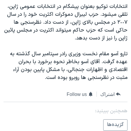
اسرائیل در جنگ
انتخابات توکيو بعنوان پيشگام در انتخابات عمومی ژاپن،
نرگس محمدی برنده جایزه نوبل صلح
تلقی ميشود. حزب ليبرال دموکرات اکثريت خود را در سال
٢٠٠٧ در مجلس بالای ژاپن، از دست داد. نظرسنجی ها
همایش محافظه‌کاران آمریکا «سی‌پک»
حاکی است که حزب حاکم ميتواند اکثريت در مجلس پائين
صفحه‌های ویژه
ژاپن را نيز از دست بدهد.
سفر پرزیدنت ترامپ به چین
تارو آسو مقام نخست وزيری رادر سپتامبر سال گذشته به
عهده گرفت. آقای آسو بخاطر نحوه برخورد با بحران
اقتصادی و اظهارات جنجالی، با مشکل پايين بودن آراء
مثبت در نظرسنجی ها روبرو بوده است.
اشتراک
Follow us
همچنبن ببینید:
گزيده‌ها