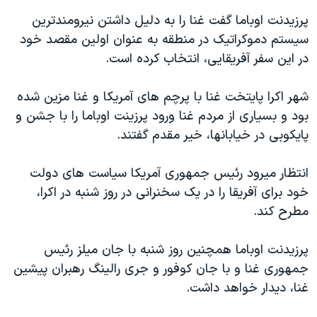
دنبال کنید
مستندها
فرهنگ و زندگی
پرزيدنت اوباما گفت غنا را به دليل داشتن نيرومندترين
سيستم دموکراتيک در منطقه به عنوان اولين مقصد خود
حقوق شهروندی
انتخابات ریاست جمهوری آمریکا ۲۰۲۴
در اين سفر آفريقايی، انتخاب کرده است.
اقتصادی
حمله جمهوری اسلامی به اسرائیل
رمز مهسا
علم و فناوری
شهر اکرا پايتخت غنا با پرچم های آمريکا و غنا مزين شده
زبانهای مختلف
بود و بسياری از مردم غنا ورود پرزينت اوباما را با جشن و
اسرائیل در جنگ
ورزش زنان در ایران
پايکوبی در خيابانها، خير مقدم گفتند.
گالری عکس
اعتراضات زن، زندگی، آزادی
آرشیو پخش زنده
مجموعه مستندهای دادخواهی
انتظار ميرود رئيس جمهوری آمريکا سياست های دولت
خود برای آفريقا را در يک سخنرانی در روز شنبه در اکرا،
تریبونال مردمی آبان ۹۸
مطرح کند.
دادگاه حمید نوری
چهل سال گروگان‌گیری
پرزيدنت اوباما همچنين روز شنبه با جان ميلز رئيس
جمهوری غنا و با جان کوفور و جری رالينگ رهبران پيشين
قانون شفافیت دارائی کادر رهبری ایران
غنا، ديدار خواهد داشت.
اعتراضات مردمی آبان ۹۸