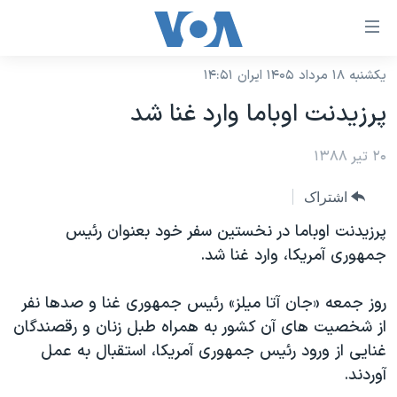
ینکهای
ابل
سترسی
یکشنبه ۱۸ مرداد ۱۴۰۵ ایران ۱۴:۵۱
خانه
هش
پرزيدنت اوباما وارد غنا شد
نسخه سبک وب‌سایت
ه
حتوای
۲۰ تیر ۱۳۸۸
موضوع ها
صلی
برنامه های تلویزیونی
ایران
اشتراک
هش
جدول برنامه ها
ه
آمریکا
پرزيدنت اوباما در نخستين سفر خود بعنوان رئيس
فحه
صفحه‌های ویژه
جمهوری آمريکا، وارد غنا شد.
جهان
صلی
فرکانس‌های صدای آمریکا
ورزشی
جام جهانی ۲۰۲۶
هش
روز جمعه «جان آتا ميلز» رئيس جمهوری غنا و صدها نفر
پخش رادیویی
ه
گزیده‌ها
عملیات خشم حماسی
از شخصيت های آن کشور به همراه طبل زنان و رقصندگان
ستجو
غنايی از ورود رئيس جمهوری آمريکا، استقبال به عمل
۲۵۰سالگی آمریکا
ویژه برنامه‌ها
یادگیری زبان انگلیسی
آوردند.
ویدیوها
بایگانی برنامه‌های تلویزیونی