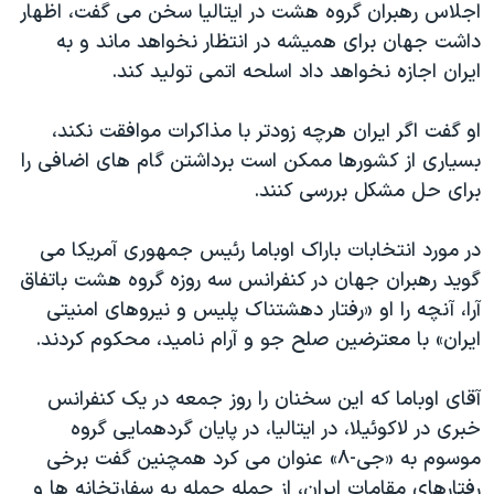
اجلاس رهبران گروه هشت در ایتالیا سخن می گفت، اظهار
دنبال کنید
مستندها
فرهنگ و زندگی
داشت جهان برای همیشه در انتظار نخواهد ماند و به
حقوق شهروندی
انتخابات ریاست جمهوری آمریکا ۲۰۲۴
ایران اجازه نخواهد داد اسلحه اتمی تولید کند.
اقتصادی
حمله جمهوری اسلامی به اسرائیل
او گفت اگر ایران هرچه زودتر با مذاکرات موافقت نکند،
رمز مهسا
علم و فناوری
بسیاری از کشورها ممکن است برداشتن گام های اضافی را
زبانهای مختلف
اسرائیل در جنگ
ورزش زنان در ایران
برای حل مشکل بررسی کنند.
گالری عکس
اعتراضات زن، زندگی، آزادی
در مورد انتخابات باراک اوباما رئیس جمهوری آمریکا می
آرشیو پخش زنده
مجموعه مستندهای دادخواهی
گوید رهبران جهان در کنفرانس سه روزه گروه هشت باتفاق
تریبونال مردمی آبان ۹۸
آرا، آنچه را او «رفتار دهشتناک پلیس و نیروهای امنیتی
ایران» با معترضین صلح جو و آرام نامید، محکوم کردند.
دادگاه حمید نوری
چهل سال گروگان‌گیری
آقای اوباما که این سخنان را روز جمعه در یک کنفرانس
قانون شفافیت دارائی کادر رهبری ایران
خبری در لاکوئیلا، در ایتالیا، در پایان گردهمایی گروه
موسوم به «جی-۸» عنوان می کرد همچنین گفت برخی
اعتراضات مردمی آبان ۹۸
رفتارهای مقامات ایران، از جمله حمله به سفارتخانه ها و