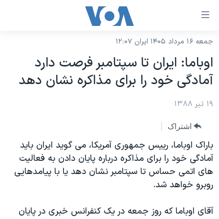
ینکهای
ابل
سترسی
جمعه ۱۶ مرداد ۱۴۰۵ ایران ۱۲:۰۷
خانه
هش
اوباما: ایران تا سپتامبر فرصت دارد
نسخه سبک وب‌سایت
ه
آمادگی خود را برای مذاکره نشان دهد
حتوای
موضوع ها
صلی
۱۹ تیر ۱۳۸۸
برنامه های تلویزیونی
ایران
هش
جدول برنامه ها
ه
آمریکا
اشتراک
فحه
صفحه‌های ویژه
جهان
باراک اوباما، رییس جمهوری آمریکا، می گوید ایران باید
صلی
فرکانس‌های صدای آمریکا
آمادگی خود را برای مذاکره درباره پایان دادن به فعالیت
ورزشی
جام جهانی ۲۰۲۶
هش
های اتمی حساس تا سپتامبر نشان دهد یا با پیامدهایی
پخش رادیویی
ه
گزیده‌ها
عملیات خشم حماسی
روبرو خواهد شد.
ستجو
۲۵۰سالگی آمریکا
ویژه برنامه‌ها
یادگیری زبان انگلیسی
آقای اوباما که روز جمعه در یک کنفرانس خبری در پایان
ویدیوها
بایگانی برنامه‌های تلویزیونی