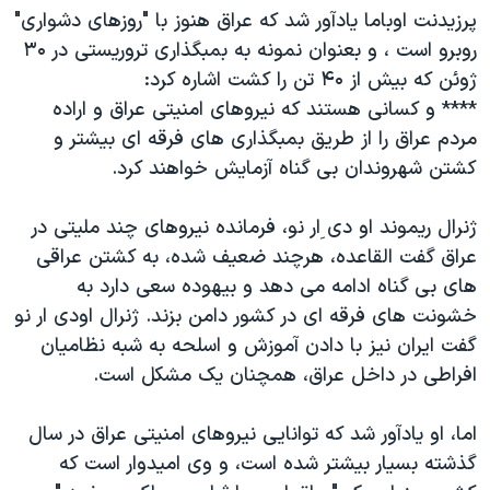
اسرائیل در جنگ
پرزیدنت اوباما یادآور شد که عراق هنوز با "روزهای دشواری"
نرگس محمدی برنده جایزه نوبل صلح
روبرو است ، و بعنوان نمونه به بمبگذاری تروریستی در ۳۰
ژوئن که بیش از ۴۰ تن را کشت اشاره کرد:
همایش محافظه‌کاران آمریکا «سی‌پک»
**** و کسانی هستند که نیروهای امنیتی عراق و اراده
صفحه‌های ویژه
مردم عراق را از طریق بمبگذاری های فرقه ای بیشتر و
سفر پرزیدنت ترامپ به چین
کشتن شهروندان بی گناه آزمایش خواهند کرد.
ژنرال ریموند او دی ِار نو، فرمانده نیروهای چند ملیتی در
عراق گفت القاعده، هرچند ضعیف شده، به کشتن عراقی
های بی گناه ادامه می دهد و بیهوده سعی دارد به
خشونت های فرقه ای در کشور دامن بزند. ژنرال اودی ار نو
گفت ایران نیز با دادن آموزش و اسلحه به شبه نظامیان
افراطی در داخل عراق، همچنان یک مشکل است.
اما، او یادآور شد که توانایی نیروهای امنیتی عراق در سال
گذشته بسیار بیشتر شده است، و وی امیدوار است که