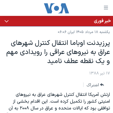
ینکهای
ابل
سترسی
خبر فوری
خانه
هش
یکشنبه ۱۸ مرداد ۱۴۰۵ ایران ۰۶:۰۶
نسخه سبک وب‌سایت
ه
پرزيدنت اوباما انتقال کنترل شهرهای
حتوای
موضوع ها
عراق به نيروهای عراقی را رویدادی مهم
صلی
برنامه های تلویزیونی
ایران
هش
و یک نقطه عطف نامید
جدول برنامه ها
ه
آمریکا
فحه
صفحه‌های ویژه
۱۷ تیر ۱۳۸۸
جهان
صلی
فرکانس‌های صدای آمریکا
ورزشی
جام جهانی ۲۰۲۶
هش
اشتراک
پخش رادیویی
ه
گزیده‌ها
عملیات خشم حماسی
ارتش آمريکا انتقال کنترل شهرهای عراق به نیروهای
ستجو
۲۵۰سالگی آمریکا
ویژه برنامه‌ها
امنیتی کشور را تکمیل کرده است. این اقدام بخشی از
یادگیری زبان انگلیسی
توافقی بود که ایالات متحده و عراق در سال ۲۰۰۸ به آن
ویدیوها
بایگانی برنامه‌های تلویزیونی