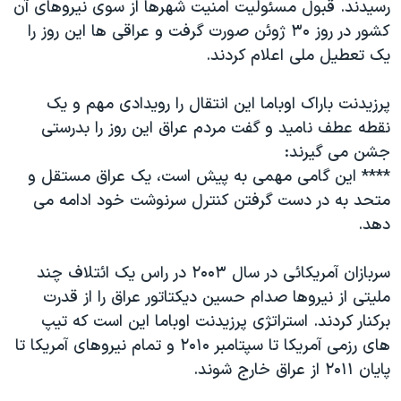
رسیدند. قبول مسئولیت امنیت شهرها از سوی نیروهای آن
دنبال کنید
مستندها
فرهنگ و زندگی
کشور در روز ۳۰ ژوئن صورت گرفت و عراقی ها این روز را
حقوق شهروندی
انتخابات ریاست جمهوری آمریکا ۲۰۲۴
یک تعطیل ملی اعلام کردند.
اقتصادی
حمله جمهوری اسلامی به اسرائیل
پرزیدنت باراک اوباما این انتقال را رویدادی مهم و یک
رمز مهسا
علم و فناوری
نقطه عطف نامید و گفت مردم عراق این روز را بدرستی
زبانهای مختلف
اسرائیل در جنگ
ورزش زنان در ایران
جشن می گیرند:
**** این گامی مهمی به پیش است، یک عراق مستقل و
گالری عکس
اعتراضات زن، زندگی، آزادی
متحد به در دست گرفتن کنترل سرنوشت خود ادامه می
آرشیو پخش زنده
مجموعه مستندهای دادخواهی
دهد.
تریبونال مردمی آبان ۹۸
سربازان آمريکائی در سال ۲۰۰۳ در راس یک ائتلاف چند
دادگاه حمید نوری
ملیتی از نیروها صدام حسین دیکتاتور عراق را از قدرت
چهل سال گروگان‌گیری
برکنار کردند. استراتژی پرزیدنت اوباما این است که تیپ
قانون شفافیت دارائی کادر رهبری ایران
های رزمی آمريکا تا سپتامبر ۲۰۱۰ و تمام نیروهای آمريکا تا
پایان ۲۰۱۱ از عراق خارج شوند.
اعتراضات مردمی آبان ۹۸