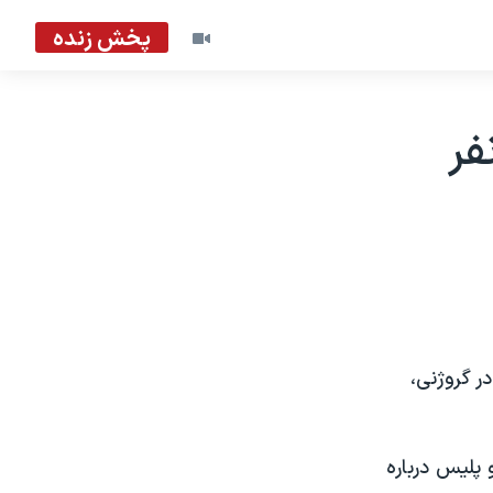
پخش زنده
فر
 گروژنی،
 پلیس درباره