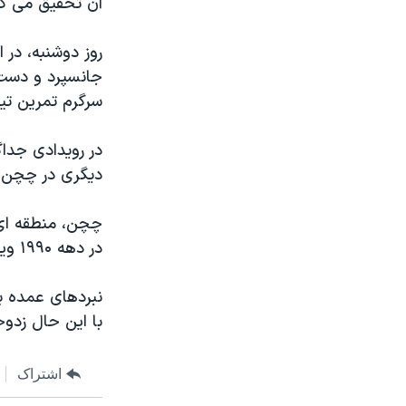
آن تحقیق می کن
مستندها
فرهنگ و زندگی
حقوق شهروندی
انتخابات ریاست جمهوری آمریکا ۲۰۲۴
روز دوشنبه، در 
اقتصادی
حمله جمهوری اسلامی به اسرائیل
جانسپرد و دست ک
سرگرم تمرین تیر
رمز مهسا
علم و فناوری
اسرائیل در جنگ
ورزش زنان در ایران
در رویدادی جداگ
گالری عکس
اعتراضات زن، زندگی، آزادی
دیگری در چچن 
آرشیو پخش زنده
مجموعه مستندهای دادخواهی
چچن، منطقه ای
تریبونال مردمی آبان ۹۸
در دهه ۱۹۹۰ ویران شد.
دادگاه حمید نوری
نبردهای عمده 
چهل سال گروگان‌گیری
با این حال زدوخ
قانون شفافیت دارائی کادر رهبری ایران
اعتراضات مردمی آبان ۹۸
اشتراک
اسرائیل در جنگ