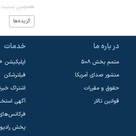
همچنبن ببینید:
نرگس محمدی برنده جایزه نوبل صلح
همایش محافظه‌کاران آمریکا «سی‌پک»
گزيده‌ها
صفحه‌های ویژه
سفر پرزیدنت ترامپ به چین
در باره ما
خدمات
متمم بخش ۵۰۸
اپلیکیشن +VOA
منشور صدای آمریکا
فیلترشکن
حقوق و مقررات
اشتراک خبرن
قوانین تالار
آگهی استخد
فرکانس‌های 
پخش رادیو