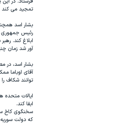
فرستاد. در این 
مستندها
فرهنگ و زندگی
تمجید می کند و 
حقوق شهروندی
انتخابات ریاست جمهوری آمریکا ۲۰۲۴
اقتصادی
حمله جمهوری اسلامی به اسرائیل
بشار اسد همچنین
رئیس جمهوری آم
رمز مهسا
علم و فناوری
ابلاغ کند. رهبر
اسرائیل در جنگ
ورزش زنان در ایران
آور شد زمان چنی
گالری عکس
اعتراضات زن، زندگی، آزادی
بشار اسد، در م
آرشیو پخش زنده
مجموعه مستندهای دادخواهی
آقای اوباما مم
تریبونال مردمی آبان ۹۸
توانند شکاف را پ
دادگاه حمید نوری
ایالات متحده هف
چهل سال گروگان‌گیری
ابقا کند.
قانون شفافیت دارائی کادر رهبری ایران
سخنگوی کاخ سفی
اعتراضات مردمی آبان ۹۸
که دولت سوریه م
اسرائیل در جنگ