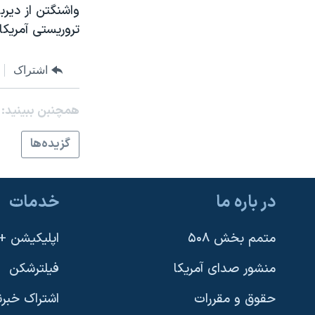
واشنگتن از دیر
نرگس محمدی برنده جایزه نوبل صلح
تروریستی آمریکا 
همایش محافظه‌کاران آمریکا «سی‌پک»
صفحه‌های ویژه
اشتراک
سفر پرزیدنت ترامپ به چین
همچنبن ببینید:
گزيده‌ها
در باره ما
خدمات
متمم بخش ۵۰۸
اپلیکیشن +VOA
منشور صدای آمریکا
فیلترشکن
حقوق و مقررات
اشتراک خبرن