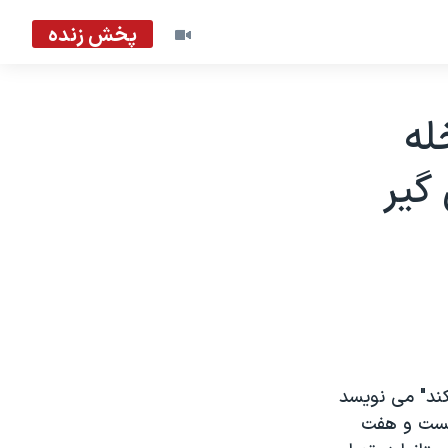
پخش زنده
له
گير
يکند" می نويسد
 بيست و هفت