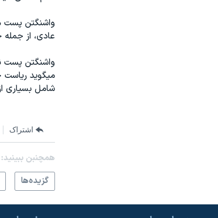
واشنگتن پست می
عادی، از جمله 
واشنگتن پست نظر
ميگويد رياست ج
شامل بسياری از
اشتراک
همچنبن ببینید:
گزيده‌ها