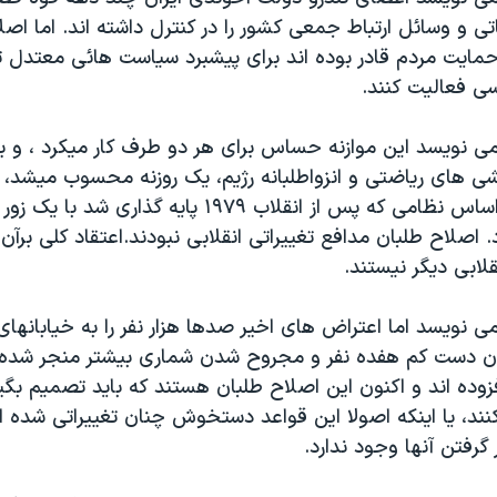
ی و وسائل ارتباط جمعی کشور را در کنترل داشته اند. اما اص
 حمايت مردم قادر بوده اند برای پيشبرد سياست هائی معتدل تر
ی فعاليت کنند.
 نويسد اين موازنه حساس برای هر دو طرف کار ميکرد ، و ب
ی های رياضتی و انزواطلبانه رژيم، يک روزنه محسوب ميشد،
اطمينان ميداد اساس نظامی که پس از انقلاب ۱۹۷۹ پايه گذا
اصلاح طلبان مدافع تغييراتی انقلابی نبودند.اعتقاد کلی برآن
قلابی ديگر نيستند.
نويسد اما اعتراض های اخير صدها هزار نفر را به خيابانهای
ن دست کم هفده نفر و مجروح شدن شماری بيشتر منجر شده ا
ده اند و اکنون اين اصلاح طلبان هستند که بايد تصميم بگيرن
کنند، يا اينکه اصولا اين قواعد دستخوش چنان تغييراتی شده 
 گرفتن آنها وجود ندارد.