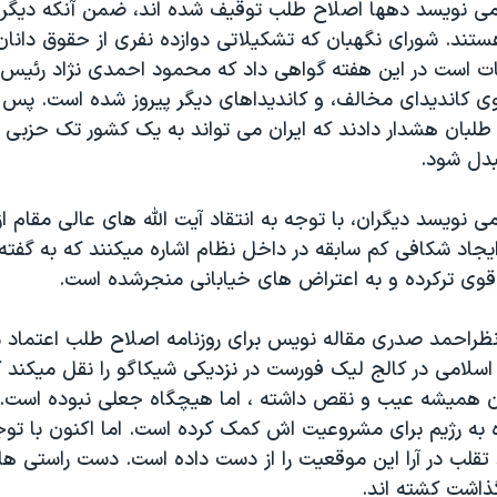
 نويسد دهها اصلاح طلب توقيف شده اند، ضمن آنکه ديگران 
ستند. شورای نگهبان که تشکيلاتی دوازده نفری از حقوق دانان 
بات است در اين هفته گواهی داد که محمود احمدی نژاد رئيس
کانديدای مخالف، و کانديداهای ديگر پيروز شده است. پس ا
طلبان هشدار دادند که ايران می تواند به يک کشور تک حزبی ن
دل شود.
نويسد ديگران، با توجه به انتقاد آيت الله های عالی مقام از 
يجاد شکافی کم سابقه در داخل نظام اشاره ميکنند که به گفته
 قوی ترکرده و به اعتراض های خيابانی منجرشده است.
راحمد صدری مقاله نويس برای روزنامه اصلاح طلب اعتماد م
سلامی در کالج ليک فورست در نزديکی شيکاگو را نقل ميکند 
ران هميشه عيب و نقص داشته ، اما هيچگاه جعلی نبوده است.
 به رژيم برای مشروعيت اش کمک کرده است. اما اکنون با توج
تقلب در آرا اين موقعيت را از دست داده است. دست راستی ها 
ذاشت کشته اند.