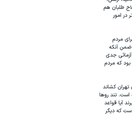
لاح طلبان هم
 در امور
رای مردم
 ضمن آنکه
ری شد با يک زور آزمائی جدی
 بود که مردم
 تهران کشاند
ست. تند روها
د آيا قواعد
است که ديگر