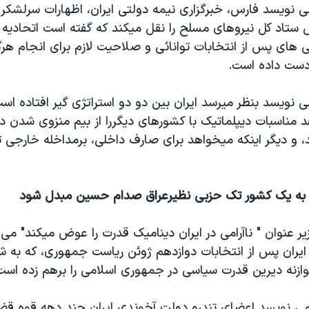
می نويسد فارس، خبرگزاری نيمه دولتی ايران، اظهارات سرلشک
 ستاد کل نيروهای مسلح را نقل ميکند که گفته است اتحاديه ار
می های پس از انتخابات توانائی و صلاحيت لازم برای انجام هرگ
ز دست داده است.
ی نويسد بنظر ميرسد ايران بين دو دو استراتژی گير افتاده 
د مناسبات ديپلماتيک با کشورهای ديگررا از بيم منزوی شدن د
، و ديگر اينکه ميخواهد برای صارف داخلی، برمداخله خارجی تا
د به يک کشور تک حزبی نظيرعراق صدام حسين مبدل شود
ر عنوان " ناآرامی در ايران ديناميک قدرت را عوض ميکند" می
ايران پس از انتخابات دوازدهم ژوئن رياست جمهوری، که به 
ازنه ديرين قدرت سياسی در جمهوری اسلامی را برهم زده است
 نويسد اعضای تندرو دولت آخوندی ايران چند دهه قوه قضا