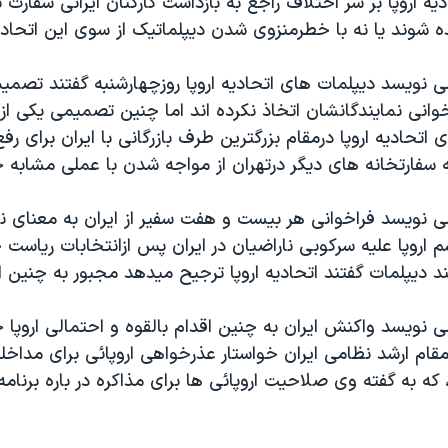
 اروپا بر سر اختلاف راجع به بازداشت کارکنان ايرانی سفارت بري
نده شوند يا نه با خطرمنزوی شدن ديپلماتيک از سوی اين اتحاد
ی نويسد ديپلمات های اتحاديه اروپا روزچهارشنبه گفتند تصم
انی نمايندگانشان اتخاذ نکرده اند اما چنين تصميمی يکی از گ
اتحاديه اروپا درمقام بزرگترين طرف بازرگانی با ايران برای رف
 سفارتخانه های ديگر درتهران از مواجه شدن با عملی مشابه 
می نويسد فراخوانی هر بيست و هفت سفير از ايران به معنای 
 اروپا عليه سرکوبی ناراضيان در ايران پس ازانتخابات رياست
 ديپلمات گفتند اتحاديه اروپا ترجيح ميدهد مجبور به چنين 
ی نويسد واکنش ايران به چنين اقدام بالقوه و احتمالی اروپا 
ام ارشد نظامی ايران خواستار عذرخواهی اروپائی برای مداخله
که به گفته وی صلاحيت اروپائی ها برای مذاکره در باره برنامه 