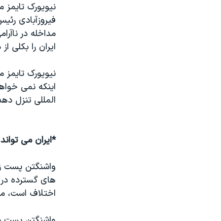
نيويورک تايمز 
نرگس محمدی برنده جایزه نوبل صلح
فيروزآبادی رئيس
همایش محافظه‌کاران آمریکا «سی‌پک»
مداخله در ناآرا
ايران را بکلی ا
صفحه‌های ویژه
سفر پرزیدنت ترامپ به چین
نيويورک تايمز م
اينکه نمی خواه
المللی تنزل دهد
*ايران می توان
واشنگتن پست زي
های گسترده در 
اختلاف است، مو
واشنگتن پست می