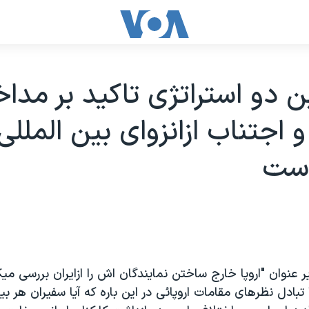
ين دو استراتژی تاکيد بر مداخ
 اجتناب ازانزوای بين المللی 
است
ير عنوان "اروپا خارج ساختن نمايندگان اش را ازايران بررسی م
 تبادل نظرهای مقامات اروپائی در اين باره که آيا سفيران هر