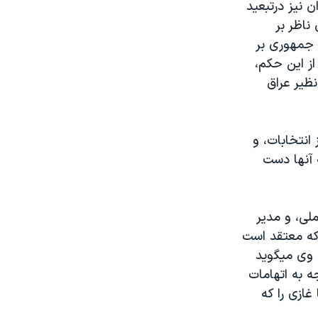
نيز درتبعيد
ناظر بر
 جمهوری بر
ز اين حکم،
ظير عراق
انتخابات، و
 آنها دست
لی، و مدير
که معتقد است
 وی ميگويد
ه به اتهامات
غازی را که