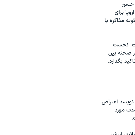
ر حسن
وپا برای
ونه مذاکره با
است. نخست
ر صحنه بين
کيد بگذارد.
 نويسد اعتراض
شدت مورد
.
ئيه، ارتش،