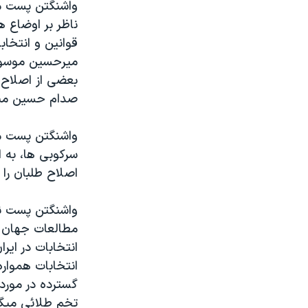
واشنگتن پست می
ناظر بر اوضاع ه
قوانين و انتخا
ميرحسين موسوی 
بعضی از اصلاح 
صدام حسين مب
واشنگتن پست می 
سرکوبی ها، به ا
اصلاح طلبان را
واشنگتن پست نظ
مطالعات جهان ا
انتخابات در اي
انتخابات همواره
گسترده در مورد 
تخم طلائی ميگ