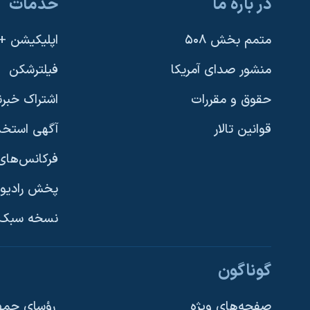
در باره ما
خدمات
متمم بخش ۵۰۸
اپلیکیشن +VOA
منشور صدای آمریکا
فیلترشکن
حقوق و مقررات
اشتراک خبرن
قوانین تالار
آگهی استخد
فرکانس‌های 
پخش رادیو
یادگیری زبان انگلیسی
نسخه سبک 
دنبال کنید
گوناگون
صفحه‌های ویژه
رؤسای جمهو