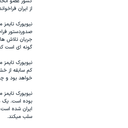
کشور عضو اتحاديه
مستندها
فرهنگ و زندگی
از ايران فراخوا
حقوق شهروندی
انتخابات ریاست جمهوری آمریکا ۲۰۲۴
اقتصادی
حمله جمهوری اسلامی به اسرائیل
نيويورک تايمز م
صدوردستور فراخو
رمز مهسا
علم و فناوری
جريان تلاش های 
اسرائیل در جنگ
ورزش زنان در ایران
گونه ای است که
گالری عکس
اعتراضات زن، زندگی، آزادی
نيويورک تايمز 
آرشیو پخش زنده
مجموعه مستندهای دادخواهی
کم سابقه از خشم
تریبونال مردمی آبان ۹۸
خواهد بود و چند
دادگاه حمید نوری
نيويورک تايمز م
چهل سال گروگان‌گیری
بوده است. يک مق
قانون شفافیت دارائی کادر رهبری ایران
ايران شده است، 
اعتراضات مردمی آبان ۹۸
سلب ميکند.
اسرائیل در جنگ