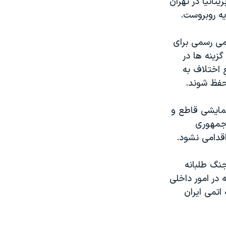
تانيا در تهران
يه روبروست.
يمی رسمی برای
زينه ها در
ع اختلاف به
حفظ شوند.
نمايشی قاطع و
 جمهوری
اقدامی نشود.
جنگ طلبانه
 در امور داخلی
اتمی ايران