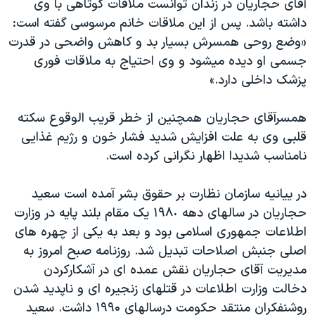
آقای حجاريان در زندان توانست ملاقات کوتاهی با وی
داشته باشد. پس از اين ملاقات خانم مرسوسی گفته است:
«وضع روحی همسرش بسیار بد و کاهش واضحی در قدرت
جسمی او ديده ميشود و وی احتياج به ملاقات فوری
پزشک داخلی دارد.»
همسرآقای حجاريان همچنين از خطر قريب الوقوع سکته
قلبی وی به علت افزايش شديد فشار خون و رژيم غذايی
نامناسب شديدا اظهار نگرانی کرده است.
در ييانيه سازمان نظارت بر حقوق بشر آمده است سعيد
حجاريان در سالهای دهه ۱۹۸٠ يک مقام بلند پايه در وزارت
اطلاعات جمهوری اسلامی بود و بعد به يکی از چهره های
اصلی جنبش اصلاحات تبديل شد. روزنامه صبح امروز به
مديريت آقای حجاريان نقش عمده ای در آشکارکردن
دخالت وزارت اطلاعات در قتلهای زنجيره ای و ناپديد شدن
روشنفکران منتقد حکومت درسالهای ۱۹۹۰ داشت. سعيد