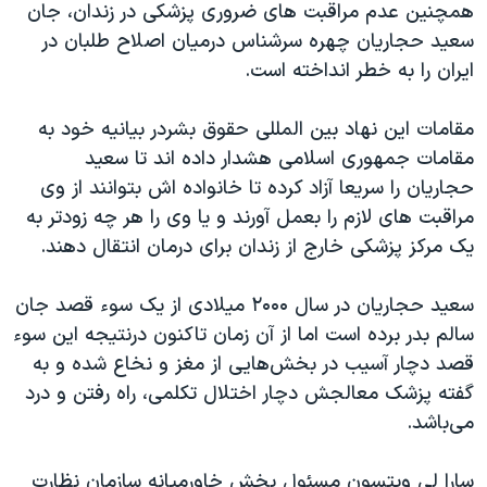
همچنين عدم مراقبت های ضروری پزشکی در زندان، جان
دنبال کنید
مستندها
فرهنگ و زندگی
سعيد حجاريان چهره سرشناس درميان اصلاح طلبان در
حقوق شهروندی
انتخابات ریاست جمهوری آمریکا ۲۰۲۴
ايران را به خطر انداخته است.
اقتصادی
حمله جمهوری اسلامی به اسرائیل
مقامات اين نهاد بين المللی حقوق بشردر بيانيه خود به
رمز مهسا
علم و فناوری
مقامات جمهوری اسلامی هشدار داده اند تا سعيد
زبانهای مختلف
اسرائیل در جنگ
ورزش زنان در ایران
حجاريان را سريعا آزاد کرده تا خانواده اش بتوانند از وی
مراقبت های لازم را بعمل آورند و يا وی را هر چه زودتر به
گالری عکس
اعتراضات زن، زندگی، آزادی
يک مرکز پزشکی خارج از زندان برای درمان انتقال دهند.
آرشیو پخش زنده
مجموعه مستندهای دادخواهی
تریبونال مردمی آبان ۹۸
سعيد حجاريان در سال ۲۰۰۰ ميلادی از يک سوء قصد جان
سالم بدر برده است اما از آن زمان تاکنون درنتیجه این سوء
دادگاه حمید نوری
قصد دچار آسیب در بخش‌هایی از مغز و نخاع شده و به
چهل سال گروگان‌گیری
گفته پزشک معالجش دچار اختلال تکلمی، راه رفتن و درد
قانون شفافیت دارائی کادر رهبری ایران
می‌باشد.
اعتراضات مردمی آبان ۹۸
سارا لی ويتسون مسئول بخش خاورميانه سازمان نظارت