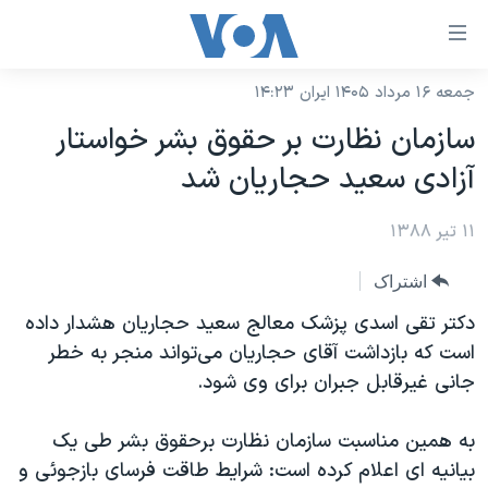
ینکهای
ابل
سترسی
جمعه ۱۶ مرداد ۱۴۰۵ ایران ۱۴:۲۳
خانه
هش
سازمان نظارت بر حقوق بشر خواستار
نسخه سبک وب‌سایت
ه
آزادی سعيد حجاريان شد
حتوای
موضوع ها
صلی
۱۱ تیر ۱۳۸۸
برنامه های تلویزیونی
ایران
هش
جدول برنامه ها
ه
آمریکا
اشتراک
فحه
صفحه‌های ویژه
جهان
دکتر تقی اسدی پزشک معالج سعيد حجاريان هشدار داده
صلی
فرکانس‌های صدای آمریکا
است که بازداشت آقای حجاريان می‌تواند منجر به خطر
ورزشی
جام جهانی ۲۰۲۶
هش
جانی غیرقابل جبران برای وی شود.
پخش رادیویی
ه
گزیده‌ها
عملیات خشم حماسی
ستجو
۲۵۰سالگی آمریکا
ویژه برنامه‌ها
به همين مناسبت سازمان نظارت برحقوق بشر طی يک
یادگیری زبان انگلیسی
بيانيه ای اعلام کرده است: شرايط طاقت فرسای بازجوئی و
ویدیوها
بایگانی برنامه‌های تلویزیونی