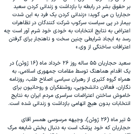
اسرائیل در جنگ
بر حقوق بشر در رابطه با بازداشت و زندانی کردن سعيد
نرگس محمدی برنده جایزه نوبل صلح
حجاريا ن می گويد: «زندانی کردن يک فرد به اين شدت
بيمار در پی سياست سرکوب شرکت کنندگان در تظاهرات
همایش محافظه‌کاران آمریکا «سی‌پک»
اعتراض به نتايج انتخابات به خودی خود شرم آور است چه
صفحه‌های ویژه
رسد به ايجاد شرايطی چنين سخت و ناهنجار برای گرفتن
سفر پرزیدنت ترامپ به چین
اعترافات ساختگی از وی.»
سعيد حجاريان ۵۵ ساله روز ۲۶ خرداد ماه (۱۶ ژوئن) در
يک اقدام هماهنگ توسط مقامات جمهوری اسلامی، به
همراه گروه کثيری از رهبران سياسی اصلاح طلب، روزنامه
نگاران، فعالان دانشجويی، روشنفکران و روحانيون برای
خاموش ساختن اعتراضات سراسری مردم ايران به نتايج
انتخابات بدون هيچ اتهامی بازداشت و زندانی شده است.
۵ تیر ماه (۲۶ ژوئن)، وجيهه مرسوسی همسر آقای
حجاريان که خود پزشک است به دنبال پخش شايعه مرگ