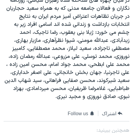
در ميان چهره های شناخته شده رهبران سياسی، روزنامه
نگاران و فعالان جامعه مدنی که به همراه سعيد حجاريان
در جريان تظاهرات اعتراض آميز مردم ايران به نتايج
انتخابات بازداشت و زندانی شده اند اسامی افراد زير به
چشم می خورد: ژيلا بنی يعقوب، رضا تاجيک، احمد
زيدآبادی، عبدالله مومنی، شيوا نظرآهاری، مازيار بهاری،
مصطفی تاجزاده، سعيد ليلاز، محمد مصطفايی، کامبيز
نوروزی، محمد توسلی، علی مزروعی، عبدالله رمضان زاده،
محمد علی ابطحی، محمد جواد امام، محسن امين زاده ،
علی تاجرنيا، جهان بخش خانجانی، علی اصغر خداياری،
سعيد شيركوند، محسن صفايی فراهانی، سيد شهاب الدين
طباطبايی، غلامرضا ظريفيان، محسن ميردامادی، بهزاد
نبوی، صادق نوروزی و مجيد نيری.
اشتراک
Follow us
همچنبن ببینید: