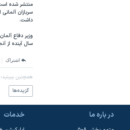
نرگس محمدی برنده جایزه نوبل صلح
سربازان آلمانی 
همایش محافظه‌کاران آمریکا «سی‌پک»
داشت.
صفحه‌های ویژه
سفر پرزیدنت ترامپ به چین
سال آینده از آن
اشتراک
همچنبن ببینید:
گزيده‌ها
در باره ما
خدمات
متمم بخش ۵۰۸
اپلیکیشن +VOA