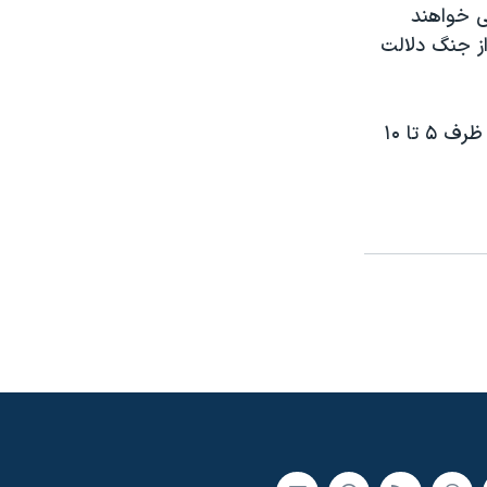
تند می خواهند
از جنگ دلالت
وزیر دفاع آلمان روز چهارشنبه گفت سربازان کشور او در افغانستان ممکن است ظرف ۵ تا ۱۰