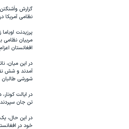
مستندها
فرهنگ و زندگی
گزارش واَشنگتن
حقوق شهروندی
انتخابات ریاست جمهوری آمریکا ۲۰۲۴
نظامی آمریکا در
اقتصادی
حمله جمهوری اسلامی به اسرائیل
رمز مهسا
علم و فناوری
مربیان نظامی ب
اسرائیل در جنگ
ورزش زنان در ایران
افغانستان اعزام
گالری عکس
اعتراضات زن، زندگی، آزادی
در این میان، نات
آرشیو پخش زنده
مجموعه مستندهای دادخواهی
آمدند و شش نفر
تریبونال مردمی آبان ۹۸
شورشی طالبان ه
دادگاه حمید نوری
در ایالت کونار،
چهل سال گروگان‌گیری
تن جان سپردند 
قانون شفافیت دارائی کادر رهبری ایران
اعتراضات مردمی آبان ۹۸
در این حال، یک
خود در افغانست
اسرائیل در جنگ