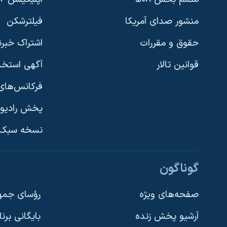
منشور صدای آمریکا
فیلترشکن
حقوق و مقررات
اشتراک خبرن
قوانین تالار
آگهی استخد
فرکانس‌های 
پخش رادیو
یادگیری زبان انگلیسی
نسخه سبک 
دنبال کنید
گوناگون
صفحه‌های ویژه
رؤسای جمهو
آرشیو پخش زنده
بایگانی برن
زبانهای مختلف