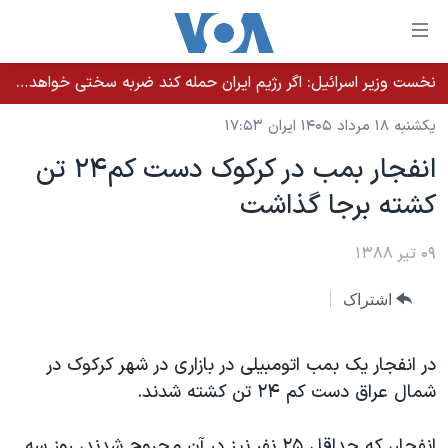
ینکهای
ابل
سترسی
نخست وزیر اسرائيل: اگر رژیم ایران حمله کند ضربه سختی خواهد خورد
خانه
هش
یکشنبه ۱۸ مرداد ۱۴۰۵ ایران ۱۷:۵۳
نسخه سبک وب‌سایت
ه
انفجار بمب در کرکوک دست کم ۲۴ تن
حتوای
موضوع ها
کشته برجا گذاشت
صلی
برنامه های تلویزیونی
ایران
هش
جدول برنامه ها
ه
۰۹ تیر ۱۳۸۸
آمریکا
فحه
صفحه‌های ویژه
جهان
اشتراک
صلی
فرکانس‌های صدای آمریکا
ورزشی
جام جهانی ۲۰۲۶
هش
پخش رادیویی
ه
گزیده‌ها
عملیات خشم حماسی
در انفجار یک بمب اتومبیلی در بازاری در شهر کرکوک در
ستجو
شمال عراق دست کم ۲۴ تن کشته شدند.
۲۵۰سالگی آمریکا
ویژه برنامه‌ها
یادگیری زبان انگلیسی
ویدیوها
بایگانی برنامه‌های تلویزیونی
انفجار، که حداقل ۲۵ نفر نیز در آن مجروح شدند، روز سه