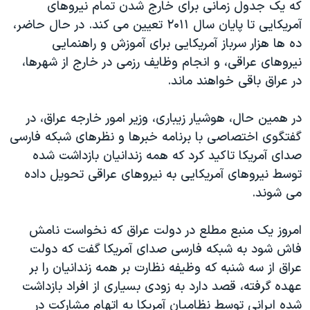
اسرائیل در جنگ
که یک جدول زمانی برای خارج شدن تمام نیروهای
آمریکایی تا پایان سال ۲۰۱۱ تعیین می کند. در حال حاضر،
نرگس محمدی برنده جایزه نوبل صلح
ده ها هزار سرباز آمریکایی برای آموزش و راهنمایی
همایش محافظه‌کاران آمریکا «سی‌پک»
نیروهای عراقی، و انجام وظایف رزمی در خارج از شهرها،
صفحه‌های ویژه
در عراق باقی خواهند ماند.
سفر پرزیدنت ترامپ به چین
در همین حال، هوشیار زیباری، وزیر امور خارجه عراق، در
گفتگوی اختصاصی با برنامه خبرها و نظرهای شبکه فارسی
صدای آمریکا تاکید کرد که همه زندانیان بازداشت شده
توسط نیروهای آمریکایی به نیروهای عراقی تحویل داده
می شوند.
امروز یک منبع مطلع در دولت عراق که نخواست نامش
فاش شود به شبکه فارسی صدای آمریکا گفت که دولت
عراق از سه شنبه که وظیفه نظارت بر همه زندانیان را بر
عهده گرفته، قصد دارد به زودی بسیاری از افراد بازداشت
شده ایرانی توسط نظامیان آمریکا به اتهام مشارکت در