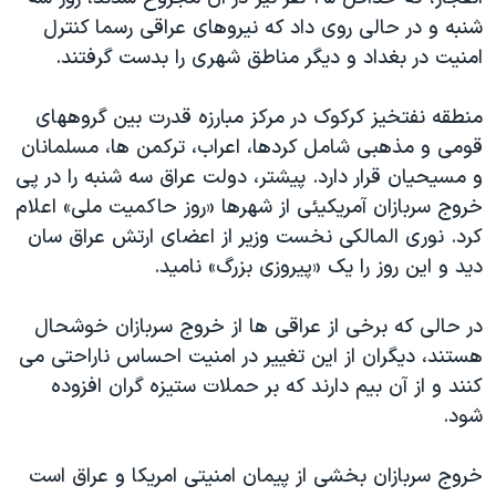
دنبال کنید
مستندها
فرهنگ و زندگی
شنبه و در حالی روی داد که نیروهای عراقی رسما کنترل
امنیت در بغداد و دیگر مناطق شهری را بدست گرفتند.
حقوق شهروندی
انتخابات ریاست جمهوری آمریکا ۲۰۲۴
اقتصادی
حمله جمهوری اسلامی به اسرائیل
منطقه نفتخیز کرکوک در مرکز مبارزه قدرت بین گروههای
رمز مهسا
علم و فناوری
قومی و مذهبی شامل کردها، اعراب، ترکمن ها، مسلمانان
زبانهای مختلف
و مسیحیان قرار دارد. پیشتر، دولت عراق سه شنبه را در پی
اسرائیل در جنگ
ورزش زنان در ایران
خروج سربازان آمریکیئی از شهرها «روز حاکمیت ملی» اعلام
گالری عکس
اعتراضات زن، زندگی، آزادی
کرد. نوری المالکی نخست وزیر از اعضای ارتش عراق سان
آرشیو پخش زنده
مجموعه مستندهای دادخواهی
دید و این روز را یک «پیروزی بزرگ» نامید.
تریبونال مردمی آبان ۹۸
در حالی که برخی از عراقی ها از خروج سربازان خوشحال
دادگاه حمید نوری
هستند، دیگران از این تغییر در امنیت احساس ناراحتی می
چهل سال گروگان‌گیری
کنند و از آن بیم دارند که بر حملات ستیزه گران افزوده
شود.
قانون شفافیت دارائی کادر رهبری ایران
اعتراضات مردمی آبان ۹۸
خروج سربازان بخشی از پیمان امنیتی امریکا و عراق است