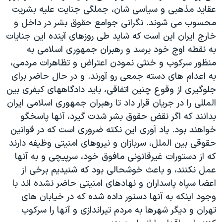
اسرائیل در جنگ
عقاید مذهبی و سیاسی شان، جملگی جنایت علیه بشریت
نرگس محمدی برنده جایزه نوبل صلح
محسوب می شوند. نگرانی جوامع حقوق بشر در داخل و
خارج ایران این است که شاید طی روزهای آینده این جنایات
همایش محافظه‌کاران آمریکا «سی‌پک»
به نقطه اوج خود برسد و رهبران جمهوری اسلامی به
صفحه‌های ویژه
منظور سرکوب و خنثی نمودن اعتراض و تظاهرات مردمی،
سفر پرزیدنت ترامپ به چین
به اعدام های دسته جمعی رو آورند. و در حال حاضر برای
جلوگیری از وقوع چنین اتفاقی، باید دادگاههای کیفری بین
المللی را در جریان قرار داد تا رهبران جمهوری اسلامی ایران
بدانند که اگر نقض حقوق بشر شدت گیرد، آنها پاسخگو
خواهند بود. یاد آوری این نکته ضروری است که در قوانین
حقوقی بین الملل، سربازان و نیروهای امنیتی وظیفه دارند
که از دستورات غیرقانونی مافوق خود، سرپیچی و به آنها
عمل نکنند، و باعث خوشحالی بود که شنیدیم برخی از
اعضا سپاه پاسداران و نهادهای امنیتی حاضر نشده اند با
وجود اینکه به آنها دستور داده شده که در خیابان های
تهران و دیگر شهرها به مردم تیراندازی و آنها را سرکوب