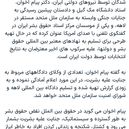
شدگان توسط نیروهای دولتی ایران، دکتر پیام اخوان،
دنبال کنید
مستندها
فرهنگ و زندگی
استاد دانشگاه مک گیل و دادستان پیشین رسیدگی به
حقوق شهروندی
انتخابات ریاست جمهوری آمریکا ۲۰۲۴
جنایات جنگی وابسته به سازمان ملل متحد مستقر در
لاهه، و یکی از موسسان مرکز اسناد حقوق بشر ایران در
اقتصادی
حمله جمهوری اسلامی به اسرائیل
گفتگوی تلفنی با صدای آمریکا عنوان کرده که در حال تهیه
رمز مهسا
علم و فناوری
طرحی برای تسلیم به نهادهای معتبر بین المللی حقوق
زبانهای مختلف
اسرائیل در جنگ
ورزش زنان در ایران
بشر و دولتها، علیه سرکوب های اخیر معترضان به نتایج
انتخابات توسط دولت ایران است.
گالری عکس
اعتراضات زن، زندگی، آزادی
آرشیو پخش زنده
مجموعه مستندهای دادخواهی
به گفته پیام اخوان، تعدادی از وکلای دادگاههای مربوط به
تریبونال مردمی آبان ۹۸
جنایت علیه بشریت، در این مورد اعلام آمادگی نموده و به
زودی گزارش تهیه شده و تسلیم دادگاه بین المللی لاهه و
دادگاه حمید نوری
شورای امنیت سازمان ملل متحد خواهد شد.
چهل سال گروگان‌گیری
قانون شفافیت دارائی کادر رهبری ایران
پیام اخوان می گوید در حقوق بین الملل نقض حقوق بشر
به طور گسترده و سیستماتیک، جنایت علیه بشریت بشمار
اعتراضات مردمی آبان ۹۸
می رود و کشتار، شکنجه و زندانی کردن افراد به خاطر ابراز