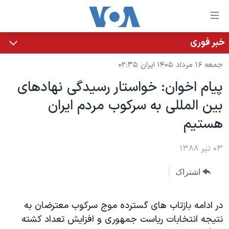
ینکهای
ابل
سترسی
خبر فوری
خانه
هش
جمعه ۱۶ مرداد ۱۴۰۵ ایران ۰۲:۳۵
نسخه سبک وب‌سایت
ه
پیام اخوان: خواستار رسیدگی نهادهای
حتوای
موضوع ها
بین المللی به سرکوب مردم ایران
صلی
برنامه های تلویزیونی
ایران
هش
هستیم
جدول برنامه ها
ه
آمریکا
فحه
صفحه‌های ویژه
۰۳ تیر ۱۳۸۸
جهان
صلی
فرکانس‌های صدای آمریکا
ورزشی
جام جهانی ۲۰۲۶
هش
اشتراک
پخش رادیویی
ه
گزیده‌ها
عملیات خشم حماسی
ستجو
۲۵۰سالگی آمریکا
ویژه برنامه‌ها
در ادامه بازتاب های گسترده موج سرکوب معترضان به
یادگیری زبان انگلیسی
نتیجه انتخابات ریاست جمهوری و افزایش تعداد کشته
ویدیوها
بایگانی برنامه‌های تلویزیونی