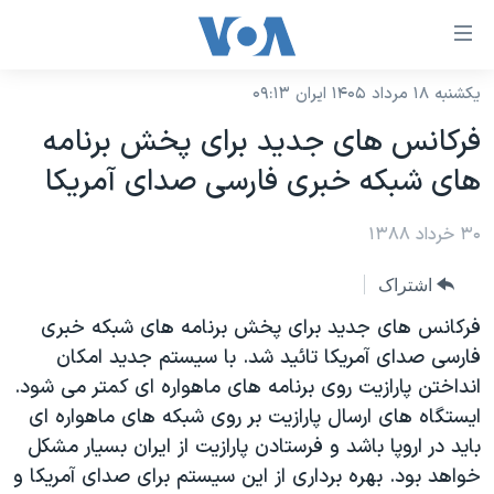
ینکهای
ابل
سترسی
یکشنبه ۱۸ مرداد ۱۴۰۵ ایران ۰۹:۱۳
خانه
هش
فرکانس های جدید برای پخش برنامه
نسخه سبک وب‌سایت
ه
های شبکه خبری فارسی صدای آمریکا
حتوای
موضوع ها
صلی
۳۰ خرداد ۱۳۸۸
برنامه های تلویزیونی
ایران
هش
جدول برنامه ها
ه
آمریکا
اشتراک
فحه
صفحه‌های ویژه
جهان
فرکانس های جدید برای پخش برنامه های شبکه خبری
صلی
فرکانس‌های صدای آمریکا
فارسی صدای آمریکا تائید شد. با سیستم جدید امکان
ورزشی
جام جهانی ۲۰۲۶
هش
انداختن پارازیت روی برنامه های ماهواره ای کمتر می شود.
پخش رادیویی
ه
گزیده‌ها
عملیات خشم حماسی
ایستگاه های ارسال پارازیت بر روی شبکه های ماهواره ای
ستجو
۲۵۰سالگی آمریکا
ویژه برنامه‌ها
باید در اروپا باشد و فرستادن پارازیت از ایران بسیار مشکل
یادگیری زبان انگلیسی
خواهد بود. بهره برداری از این سیستم برای صدای آمریکا و
ویدیوها
بایگانی برنامه‌های تلویزیونی