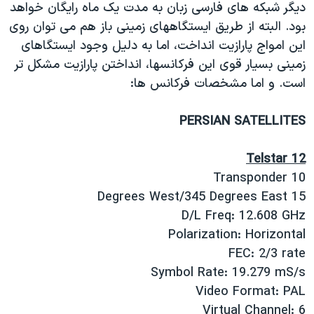
دیگر شبکه های فارسی زبان به مدت یک ماه رایگان خواهد
دنبال کنید
مستندها
فرهنگ و زندگی
بود. البته از طریق ایستگاههای زمینی باز هم می توان روی
حقوق شهروندی
انتخابات ریاست جمهوری آمریکا ۲۰۲۴
این امواج پارازیت انداخت، اما به دلیل وجود ایستگاهای
زمینی بسیار قوی این فرکانسها، انداختن پارازیت مشکل تر
اقتصادی
حمله جمهوری اسلامی به اسرائیل
است. و اما مشخصات فرکانس ها:
رمز مهسا
علم و فناوری
زبانهای مختلف
اسرائیل در جنگ
ورزش زنان در ایران
PERSIAN SATELLITES
گالری عکس
اعتراضات زن، زندگی، آزادی
Telstar 12
آرشیو پخش زنده
مجموعه مستندهای دادخواهی
Transponder 10
تریبونال مردمی آبان ۹۸
15 Degrees West/345 Degrees East
D/L Freq: 12.608 GHz
دادگاه حمید نوری
Polarization: Horizontal
چهل سال گروگان‌گیری
FEC: 2/3 rate
قانون شفافیت دارائی کادر رهبری ایران
Symbol Rate: 19.279 mS/s
Video Format: PAL
اعتراضات مردمی آبان ۹۸
Virtual Channel: 6