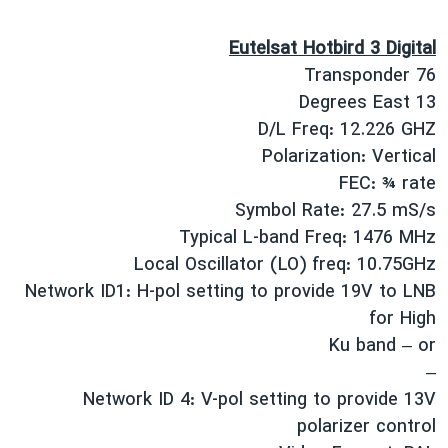
اسرائیل در جنگ
نرگس محمدی برنده جایزه نوبل صلح
Eutelsat Hotbird 3 Digital
Transponder 76
همایش محافظه‌کاران آمریکا «سی‌پک»
13 Degrees East
صفحه‌های ویژه
D/L Freq: 12.226 GHZ
سفر پرزیدنت ترامپ به چین
Polarization: Vertical
FEC: ¾ rate
Symbol Rate: 27.5 mS/s
Typical L-band Freq: 1476 MHz
Local Oscillator (LO) freq: 10.75GHz
Network ID1: H-pol setting to provide 19V to LNB
for High
Ku band – or
–
Network ID 4: V-pol setting to provide 13V
polarizer control