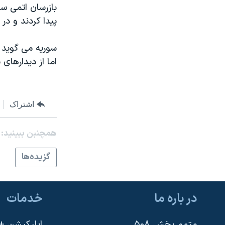
بازرسان اتمی سا
نرگس محمدی برنده جایزه نوبل صلح
پیدا کردند و در 
همایش محافظه‌کاران آمریکا «سی‌پک»
سوریه می گوید ا
صفحه‌های ویژه
اما از دیدارهای
سفر پرزیدنت ترامپ به چین
اشتراک
همچنبن ببینید:
گزيده‌ها
در باره ما
خدمات
متمم بخش ۵۰۸
اپلیکیشن +VOA