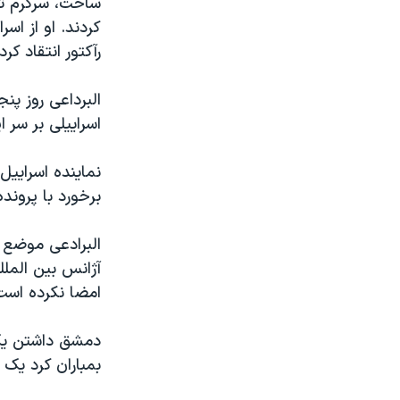
مستندها
فرهنگ و زندگی
کردند. او از اس
حقوق شهروندی
انتخابات ریاست جمهوری آمریکا ۲۰۲۴
رآکتور انتقاد کر
اقتصادی
حمله جمهوری اسلامی به اسرائیل
البرداعی روز پ
رمز مهسا
علم و فناوری
اسراییلی بر سر 
اسرائیل در جنگ
ورزش زنان در ایران
گالری عکس
اعتراضات زن، زندگی، آزادی
نماینده اسراییل
برخورد با پروند
آرشیو پخش زنده
مجموعه مستندهای دادخواهی
تریبونال مردمی آبان ۹۸
البرادعی موضع ا
دادگاه حمید نوری
آژانس بین الملل
امضا نکرده است
چهل سال گروگان‌گیری
قانون شفافیت دارائی کادر رهبری ایران
دمشق داشتن یک 
اعتراضات مردمی آبان ۹۸
بمباران کرد یک 
اسرائیل در جنگ