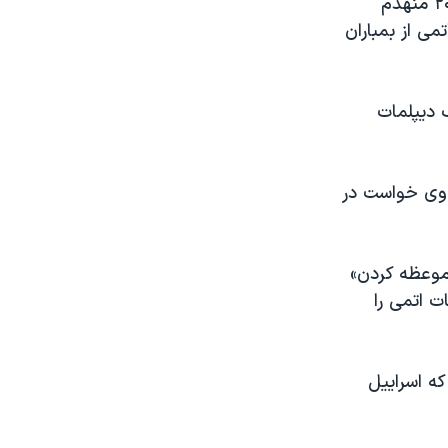
ساخت، سرگرم تحقیق بوده است. هواپیماهای جنگی اسراییل آن را در سال ۲۰۰۷ منهدم
می از بمباران
 دیپلمات
ز وی خواست در
«موعظه کردن»
ت اتمی را
ه اسراییل