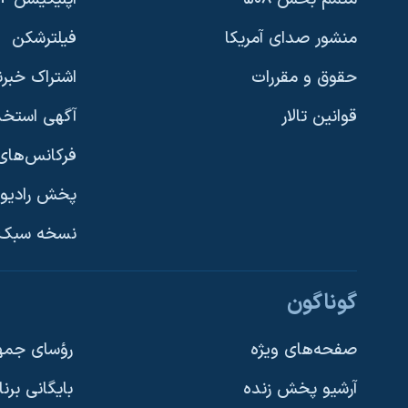
منشور صدای آمریکا
فیلترشکن
حقوق و مقررات
اشتراک خبرن
قوانین تالار
آگهی استخد
فرکانس‌های 
پخش رادیو
یادگیری زبان انگلیسی
نسخه سبک 
دنبال کنید
گوناگون
صفحه‌های ویژه
رؤسای جمهو
آرشیو پخش زنده
بایگانی برن
زبانهای مختلف