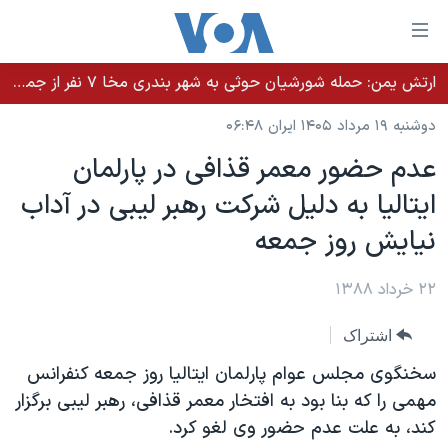
ینکهای
ابل
سترسی
ارتش یمن: حمله شورشیان حوثی به شهر بندری مخا ۷ نفر از جمله غیرنظامیان را کشت
خانه
هش
دوشنبه ۱۹ مرداد ۱۴۰۵ ایران ۰۶:۴۸
نسخه سبک وب‌سایت
ه
عدم حضور معمر قذافی در پارلمان
حتوای
موضوع ها
ایتالیا به دلیل شرکت رهبر لیبی در آداب
صلی
برنامه های تلویزیونی
ایران
هش
نیایش روز جمعه
جدول برنامه ها
ه
آمریکا
فحه
صفحه‌های ویژه
۲۲ خرداد ۱۳۸۸
جهان
صلی
فرکانس‌های صدای آمریکا
ورزشی
جام جهانی ۲۰۲۶
هش
اشتراک
پخش رادیویی
ه
گزیده‌ها
عملیات خشم حماسی
سخنگوی مجلس عوام پارلمان ایتالیا روز جمعه کنفرانس
ستجو
۲۵۰سالگی آمریکا
ویژه برنامه‌ها
مهمی را که بنا بود به افتخار معمر قذافی، رهبر لیبی برگزار
یادگیری زبان انگلیسی
کند، به علت عدم حضور وی لغو کرد.
ویدیوها
بایگانی برنامه‌های تلویزیونی