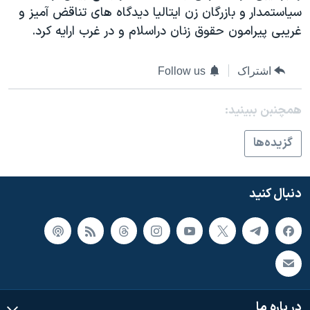
اسرائیل در جنگ
سیاستمدار و بازرگان زن ایتالیا دیدگاه های تناقض آمیز و
نرگس محمدی برنده جایزه نوبل صلح
غریبی پیرامون حقوق زنان دراسلام و در غرب ارایه کرد.
همایش محافظه‌کاران آمریکا «سی‌پک»
اشتراک
Follow us
صفحه‌های ویژه
سفر پرزیدنت ترامپ به چین
همچنبن ببینید:
گزيده‌ها
دنبال کنید
در باره ما