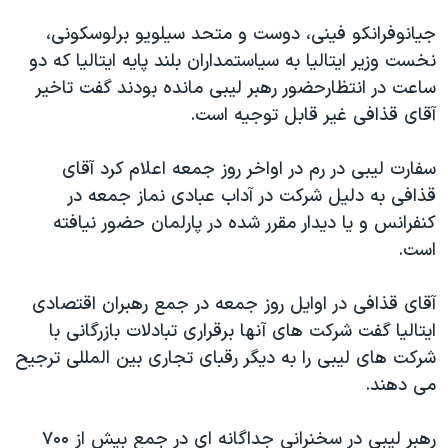
دنبال کنید
مستندها
فرهنگ و زندگی
جیانوفرانکو فینی، دوست و متحد سیلویو برلوسکونی،
حقوق شهروندی
انتخابات ریاست جمهوری آمریکا ۲۰۲۴
نخست وزیر ایتالیا به سیاستمداران بلند پایه ایتالیا که دو
ساعت در انتظارحضور رهبر لیبی مانده بودند گفت تاخیر
اقتصادی
حمله جمهوری اسلامی به اسرائیل
آقای قذافی غیر قابل توجیه است.
رمز مهسا
علم و فناوری
زبانهای مختلف
اسرائیل در جنگ
ورزش زنان در ایران
سفارت لیبی در رم در اواخر روز جمعه اعلام کرد آقای
قذافی به دلیل شرکت در آداب عبادی نماز جمعه در
گالری عکس
اعتراضات زن، زندگی، آزادی
کنفرانس و یا دیدار مقرر شده در پارلمان حضور نیافته
آرشیو پخش زنده
مجموعه مستندهای دادخواهی
است.
تریبونال مردمی آبان ۹۸
آقای قذافی در اوایل روز جمعه در جمع رهبران اقتصادی
دادگاه حمید نوری
ایتالیا گفت شرکت های آنها برقراری تبادلات بازرگانی با
چهل سال گروگان‌گیری
شرکت های لیبی را به دیگر رقبای تجاری بین المللی ترجیح
قانون شفافیت دارائی کادر رهبری ایران
می دهند.
اعتراضات مردمی آبان ۹۸
رهبر لیبی در سخنرانی جداگانه ای در جمع بیش از ۷۰۰