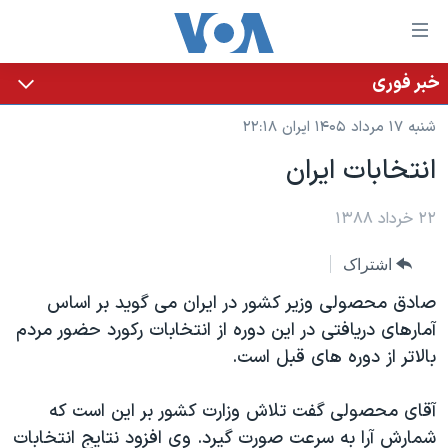
ینکهای
ابل
سترسی
خبر فوری
خانه
هش
شنبه ۱۷ مرداد ۱۴۰۵ ایران ۲۲:۱۸
نسخه سبک وب‌سایت
ه
انتخابات ایران
حتوای
موضوع ها
صلی
برنامه های تلویزیونی
۲۲ خرداد ۱۳۸۸
ایران
هش
جدول برنامه ها
ه
آمریکا
اشتراک
فحه
صفحه‌های ویژه
جهان
صادق محصولی وزیر کشور در ایران می گوید بر اساس
صلی
فرکانس‌های صدای آمریکا
ورزشی
جام جهانی ۲۰۲۶
آمارهای دریافتی در این دوره از انتخابات رکورد حضور مردم
هش
بالاتر از دوره های قبل است.
پخش رادیویی
ه
گزیده‌ها
عملیات خشم حماسی
ستجو
۲۵۰سالگی آمریکا
ویژه برنامه‌ها
آقای محصولی گفت تلاش وزارت کشور بر این است که
یادگیری زبان انگلیسی
ویدیوها
بایگانی برنامه‌های تلویزیونی
شمارش آرا به سرعت صورت گیرد. وی افزود نتایج انتخابات