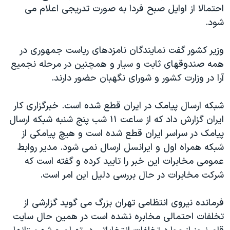
احتمالا از اوایل صبح فردا به صورت تدریجی اعلام می
دنبال کنید
مستندها
فرهنگ و زندگی
شود.
حقوق شهروندی
انتخابات ریاست جمهوری آمریکا ۲۰۲۴
اقتصادی
حمله جمهوری اسلامی به اسرائیل
وزیر کشور گفت نمایندگان نامزدهای ریاست جمهوری در
همه صندوقهای ثابت و سیار و همچنین در مرحله نجمیع
رمز مهسا
علم و فناوری
آرا در وزارت کشور و شورای نگهبان حضور دارند.
زبانهای مختلف
اسرائیل در جنگ
ورزش زنان در ایران
گالری عکس
اعتراضات زن، زندگی، آزادی
شبکه ارسال پیامک در ایران قطع شده است. خبرگزاری کار
ایران گزارش داد که از ساعت ۱۱ شب پنج شنبه شبکه ارسال
آرشیو پخش زنده
مجموعه مستندهای دادخواهی
پیامک در سراسر ایران قطع شده است و هیچ پیامکی از
تریبونال مردمی آبان ۹۸
شبکه همراه اول و ایرانسل ارسال نمی شود. مدیر روابط
دادگاه حمید نوری
عمومی مخابرات این خبر را تایید کرده و گفته است که
شرکت مخابرات در حال بررسی دلیل این امر است.
چهل سال گروگان‌گیری
قانون شفافیت دارائی کادر رهبری ایران
فرمانده نیروی انتظامی تهران بزرگ می گوید گزارشی از
اعتراضات مردمی آبان ۹۸
تخلفات احتمالی مخابره نشده است در همین حال سایت