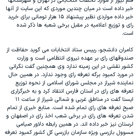
قلم نیوز از موارد تخلفات انتخاباتی در تهران و شهرستانها
اسرائیل در جنگ
خبر داده است در میان چندین موردی که این سایت از آنها
نرگس محمدی برنده جایزه نوبل صلح
خبر داده مواردی نظیر پیشنهاد ۱۵ هزار تومانی برای خرید
همایش محافظه‌کاران آمریکا «سی‌پک»
رای و توزیع اعلامیه در مقبل برخی شعبه ها ذکر شده
است.
صفحه‌های ویژه
سفر پرزیدنت ترامپ به چین
کامران دانشجو، رییس ستاد انتخابات می گوید حفاظت از
صندوقهای رای بر عهده نیروی انتظامی است و وزارت
کشور نقشی در این زمینه ندارد وی همچنین گفت نگرانی
در مورد کمبود برگه تعرفه رای وجود ندارد. در همین حال
نماینده شیراز در مجلس شورای اسلامی از نحوه توزیع
تعرفه های رای در استان فارس انتقاد کرد و به خبرگزاری
ایسنا گفت در مناطق غربی و شمالی شیراز از ساعت ۱۱
صبح تعرفه های رای تمام شده است. منابع خبری از تمام
شدن تعرفه های رای در برخی شعب اخذ رای در اصفهان و
لرستان نیز خبر داده اند. در همین رابطه دلاور صیامی
مسوول بازرسی ویژه سازمان بازرسی کل کشور کمبود تعرفه