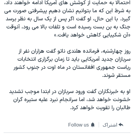
اسرائیل در جنگ
احتمالا به حمایت از کوشش های آمریکا ادامه خواهند داد،
به شرط این که ما بتوانیم نشان دهیم پیشرفتی صورت می
نرگس محمدی برنده جایزه نوبل صلح
گیرد. با این حال، او گفت اگر پس از یک سال به نظر برسد
همایش محافظه‌کاران آمریکا «سی‌پک»
جنگ به بن بست رسیده است و تلفات بالا می رود، آنوقت
صفحه‌های ویژه
«آن شکیبایی کاهش خواهد یافت.»
سفر پرزیدنت ترامپ به چین
روز چهارشنبه، فرمانده هلندی ناتو گفت هزاران نفر از
سربازان جدید آمریکایی باید تا زمان برگزاری انتخابات
ریاست جمهوری افغانستان در ماه اوت در جنوب کشور
مستقر شوند.
او به خبرنگاران گفت ورود سربازان در ابتدا موجب تشدید
خشونت خواهد شد، اما سرانجام نبرد علیه ستیره گران
طالبان را تقویت خواهد کرد.
اشتراک
Follow us