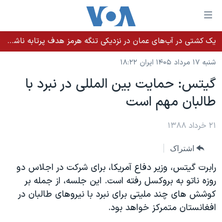
ینکهای
ابل
سترسی
یک کشتی در آب‌های عمان در نزدیکی تنگه هرمز هدف پرتابه ناشناس قرار گرفت
خانه
هش
شنبه ۱۷ مرداد ۱۴۰۵ ایران ۱۸:۲۲
نسخه سبک وب‌سایت
ه
گیتس: حمایت بین المللی در نبرد با
حتوای
موضوع ها
طالبان مهم است
صلی
برنامه های تلویزیونی
ایران
هش
جدول برنامه ها
ه
۲۱ خرداد ۱۳۸۸
آمریکا
فحه
صفحه‌های ویژه
جهان
اشتراک
صلی
فرکانس‌های صدای آمریکا
ورزشی
جام جهانی ۲۰۲۶
هش
رابرت گیتس، وزیر دفاع آمریکا، برای شرکت در اجلاس دو
پخش رادیویی
ه
گزیده‌ها
عملیات خشم حماسی
روزه ناتو به بروکسل رفته است. این جلسه، از جمله بر
ستجو
کوشش های چند ملیتی برای نبرد با نیروهای طالبان در
۲۵۰سالگی آمریکا
ویژه برنامه‌ها
یادگیری زبان انگلیسی
افغانستان متمرکز خواهد بود.
ویدیوها
بایگانی برنامه‌های تلویزیونی