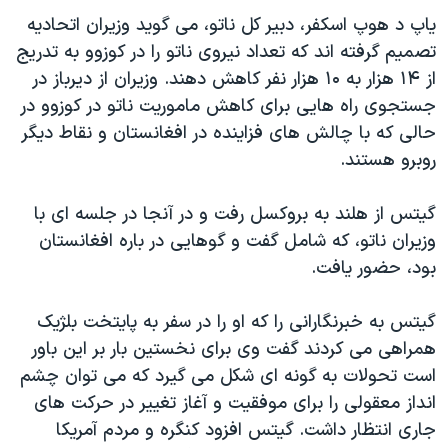
دنبال کنید
مستندها
فرهنگ و زندگی
یاپ د هوپ اسکفر، دبیر کل ناتو، می گوید وزیران اتحادیه
تصمیم گرفته اند که تعداد نیروی ناتو را در کوزوو به تدریج
حقوق شهروندی
انتخابات ریاست جمهوری آمریکا ۲۰۲۴
از ۱۴ هزار به ۱۰ هزار نفر کاهش دهند. وزیران از دیرباز در
اقتصادی
حمله جمهوری اسلامی به اسرائیل
جستجوی راه هایی برای کاهش ماموریت ناتو در کوزوو در
رمز مهسا
علم و فناوری
حالی که با چالش های فزاینده در افغانستان و نقاط دیگر
زبانهای مختلف
روبرو هستند.
اسرائیل در جنگ
ورزش زنان در ایران
گالری عکس
اعتراضات زن، زندگی، آزادی
گیتس از هلند به بروکسل رفت و در آنجا در جلسه ای با
آرشیو پخش زنده
مجموعه مستندهای دادخواهی
وزیران ناتو، که شامل گفت و گوهایی در باره افغانستان
بود، حضور یافت.
تریبونال مردمی آبان ۹۸
دادگاه حمید نوری
گیتس به خبرنگارانی را که او را در سفر به پایتخت بلژیک
چهل سال گروگان‌گیری
همراهی می کردند گفت وی برای نخستین بار بر این باور
است تحولات به گونه ای شکل می گیرد که می توان چشم
قانون شفافیت دارائی کادر رهبری ایران
انداز معقولی را برای موفقیت و آغاز تغییر در حرکت های
اعتراضات مردمی آبان ۹۸
جاری انتظار داشت. گیتس افزود کنگره و مردم آمریکا