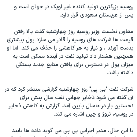
اسرائیل در جنگ
روسیه بزرگترین تولید کننده غیر اوپک در جهان است و
نرگس محمدی برنده جایزه نوبل صلح
پس از عربستان سعودی قرار دارد.
همایش محافظه‌کاران آمریکا «سی‌پک»
معاون نخست وزیر روسیه روز چهارشنبه گفت بالا رفتن
صفحه‌های ویژه
قیمت ها شرکت های روسیه را قادر می سازد پول بیشتری
سفر پرزیدنت ترامپ به چین
بدست آورند ، و نیاز به هر کاهشی را حذف می کند. اما او
همچنین هشدار داد تولید نفت در آینده ممکن است به
میزان پول در دسترس برای یافتن منابع جدید بستگی
داشته باشد.
شرکت نفت "بی پی" روز چهارشنبه گزارشی منتشر کرد که در
آن گفته می شود ذخایر جهانی نفت سال پیش برای
نخستین بار در ۱۰سال پایین آمد. گزارش به کاهش ذخایر
در روسیه، نروژ و چین اشاره می کند.
با این حال، مدیر اجرایی بی پی می گوید داده ها تایید