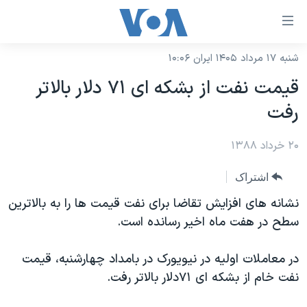
ینکهای
ابل
سترسی
شنبه ۱۷ مرداد ۱۴۰۵ ایران ۱۰:۰۶
خانه
هش
قیمت نفت از بشکه ای ٧۱ دلار بالاتر
نسخه سبک وب‌سایت
ه
رفت
حتوای
موضوع ها
صلی
۲۰ خرداد ۱۳۸۸
برنامه های تلویزیونی
ایران
هش
جدول برنامه ها
ه
آمریکا
اشتراک
فحه
صفحه‌های ویژه
جهان
نشانه های افزایش تقاضا برای نفت قیمت ها را به بالاترین
صلی
فرکانس‌های صدای آمریکا
سطح در هفت ماه اخیر رسانده است.
ورزشی
جام جهانی ۲۰۲۶
هش
پخش رادیویی
ه
گزیده‌ها
عملیات خشم حماسی
در معاملات اولیه در نیویورک در بامداد چهارشنبه، قیمت
ستجو
۲۵۰سالگی آمریکا
ویژه برنامه‌ها
نفت خام از بشکه ای ٧۱دلار بالاتر رفت.
یادگیری زبان انگلیسی
ویدیوها
بایگانی برنامه‌های تلویزیونی