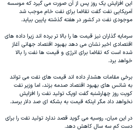
این افزایش یک روز پس از آن صورت می گیرد که موسسه
دنبال کنید
مستندها
فرهنگ و زندگی
آمریکایی نفت گفت تقاضا برای نفت خام موجب شد
حقوق شهروندی
انتخابات ریاست جمهوری آمریکا ۲۰۲۴
موجودی نفت در کشور در هفته گذشته پایین بیاید.
اقتصادی
حمله جمهوری اسلامی به اسرائیل
سرمایه گذاران نیز قیمت ها را بالا تر برده اند زیرا داده های
رمز مهسا
علم و فناوری
اقتصادی اخیر نشان می دهد بهبود اقتصاد جهانی آغاز
زبانهای مختلف
اسرائیل در جنگ
ورزش زنان در ایران
شده است که تقاضا برای انرژی و قیمت ها نفت را بالا
خواهد برد.
گالری عکس
اعتراضات زن، زندگی، آزادی
آرشیو پخش زنده
مجموعه مستندهای دادخواهی
برخی مقامات هشدار داده اند قیمت های نفت می تواند
تریبونال مردمی آبان ۹۸
به شانس های بهبود اقتصاد صدمه بزند، اما وزیر نفت
کویت روز چهارشنبه گفت اوپک تولید نفت را افزایش
دادگاه حمید نوری
نخواهد داد مگر اینکه قیمت به بشکه ای صد دلار برسد.
چهل سال گروگان‌گیری
قانون شفافیت دارائی کادر رهبری ایران
در این میان، روسیه می گوید قصد ندارد تولید نفت را برای
دست کم سه سال کاهش دهد.
اعتراضات مردمی آبان ۹۸