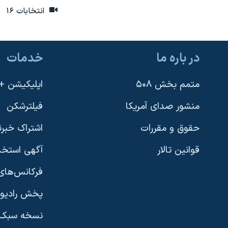
انتخابات ۱۶
در باره ما
خدمات
متمم بخش ۵۰۸
اپلیکیشن +VOA
منشور صدای آمریکا
فیلترشکن
حقوق و مقررات
اشتراک خبرن
قوانین تالار
آگهی استخد
فرکانس‌های 
پخش رادیو
یادگیری زبان انگلیسی
نسخه سبک 