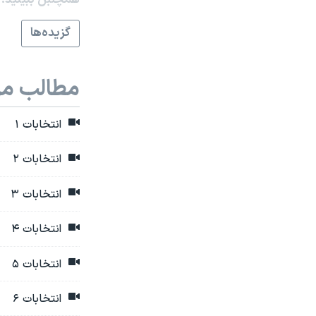
همچنبن ببینید:
مستندها
فرهنگ و زندگی
حقوق شهروندی
انتخابات ریاست جمهوری آمریکا ۲۰۲۴
گزيده‌ها
اقتصادی
حمله جمهوری اسلامی به اسرائیل
رمز مهسا
علم و فناوری
مطالب مر
اسرائیل در جنگ
ورزش زنان در ایران
انتخابات ۱
گالری عکس
اعتراضات زن، زندگی، آزادی
آرشیو پخش زنده
مجموعه مستندهای دادخواهی
انتخابات ۲
تریبونال مردمی آبان ۹۸
انتخابات ۳
دادگاه حمید نوری
انتخابات ۴
چهل سال گروگان‌گیری
قانون شفافیت دارائی کادر رهبری ایران
انتخابات ۵
اعتراضات مردمی آبان ۹۸
انتخابات ۶
اسرائیل در جنگ