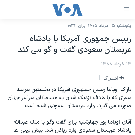
ینکهای
ابل
سترسی
پنجشنبه ۱۵ مرداد ۱۴۰۵ ایران ۱۰:۳۲
خانه
هش
رییس جمهوری آمریکا با پادشاه
نسخه سبک وب‌سایت
ه
عربستان سعودی گفت و گو می کند
حتوای
موضوع ها
صلی
۱۳ خرداد ۱۳۸۸
برنامه های تلویزیونی
ایران
هش
جدول برنامه ها
ه
آمریکا
اشتراک
فحه
صفحه‌های ویژه
جهان
باراک اوباما رییس جمهوری آمریکا در نخستین مرحله
صلی
فرکانس‌های صدای آمریکا
سفری که با هدف نزدیک شدن به مسلمانان سراسر جهان
ورزشی
جام جهانی ۲۰۲۶
هش
صورت می گیرد، وارد عربستان سعودی شده است.
پخش رادیویی
ه
گزیده‌ها
عملیات خشم حماسی
ستجو
۲۵۰سالگی آمریکا
ویژه برنامه‌ها
آقای اوباما روز چهارشنبه برای گفت وگو با ملک عبدالله
یادگیری زبان انگلیسی
پادشاه عربستان سعودی وارد ریاض شد. پیش بینی ها
ویدیوها
بایگانی برنامه‌های تلویزیونی