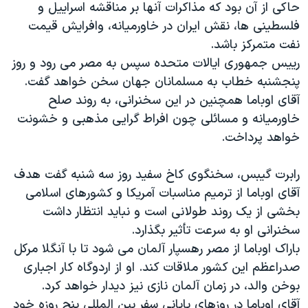
حاکی از آن بود که مذاکرات آنها بر مناقشه اسراییل و
دنبال کنید
مستندها
فرهنگ و زندگی
فلسطینی ها، نقش ایران در خاورمیانه، وافرایش قیمت
حقوق شهروندی
انتخابات ریاست جمهوری آمریکا ۲۰۲۴
نفت متمرکز باشد.
رییس جمهوری ایالات متحده سپس به مصر می رود و روز
اقتصادی
حمله جمهوری اسلامی به اسرائیل
پنجشنبه خطاب به مسلمانان جهان سخن خواهد گفت.
رمز مهسا
علم و فناوری
آقای اوباما همچنین در این سخنرانی، به روند صلح
زبانهای مختلف
اسرائیل در جنگ
ورزش زنان در ایران
خاورمیانه و مسائلی چون افراط گرایی مذهبی و خشونت
خواهد پرداخت.
گالری عکس
اعتراضات زن، زندگی، آزادی
آرشیو پخش زنده
مجموعه مستندهای دادخواهی
رابرت گیبس، سخنگوی کاخ سفید روز سه شنبه گفت هدف
تریبونال مردمی آبان ۹۸
آقای اوباما از ترمیم مناسبات آمریکا و کشورهای اسلامی
بخشی از یک روند طولانی است و نباید انتظار داشت
دادگاه حمید نوری
سخنرانی او به سرعت تأثیر بگذارد.
چهل سال گروگان‌گیری
باراک اوباما از مصر رهسپار آلمان می شود تا با آنگلا مرکل
قانون شفافیت دارائی کادر رهبری ایران
صدراعظم این کشور ملاقات کند. او از اردوگاه کار اجباری
بوخن والد، در زمان آلمان نازی نیز دیدار خواهد کرد.
اعتراضات مردمی آبان ۹۸
آقای اوباما در روزهای پایانی سفر بین المللی پنج روزه خود