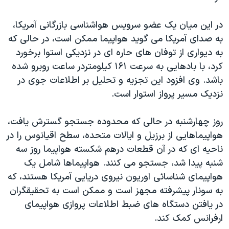
اسرائیل در جنگ
نرگس محمدی برنده جایزه نوبل صلح
در این میان یک عضو سرویس هواشناسی بازرگانی آمریکا،
به صدای آمریکا می گوید هواپیما ممکن است، در حالی که
همایش محافظه‌کاران آمریکا «سی‌پک»
به دیواری از توفان های حاره ای در نزدیکی استوا برخورد
صفحه‌های ویژه
کرد، با بادهایی به سرعت ۱۶۱ کیلومتردر ساعت روبرو شده
سفر پرزیدنت ترامپ به چین
باشد. وی افزود این تجزیه و تحلیل بر اطلاعات جوی در
نزدیک مسیر پرواز استوار است.
روز چهارشنبه در حالی که محدوده جستجو گسترش یافت،
هواپیماهایی از برزیل و ایالات متحده، سطح اقیانوس را در
ناحیه ای که در آن قطعات درهم شکسته هواپیما روز سه
شنبه پیدا شد، جستجو می کنند. هواپیماها شامل یک
هواپیمای شناسائی اوریون نیروی دریایی آمریکا هستند، که
به سونار پیشرفته مجهز است و ممکن است به تحقیقگران
در یافتن دستگاه های ضبط اطلاعات پروازی هواپیمای
ارفرانس کمک کند.