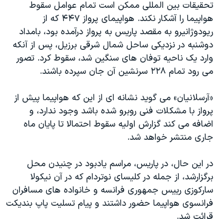
تحقیقات بین المللی ممکن است تمام عوامل سقوط
دنبال کنید
مستندها
فرهنگ و زندگی
هواپیما را آشکار نکند. هواپیمای پرواز ۴۴۷ که از
حقوق شهروندی
انتخابات ریاست جمهوری آمریکا ۲۰۲۴
ریودوژانیرو به مقصد پاریس به پرواز درآمده بود، بامداد
دوشنبه در نزدیکی ساحل شمال شرقی برزیل، پس از آنکه
اقتصادی
حمله جمهوری اسلامی به اسرائیل
وارد یک ناحیه توفان های سنگین شد، سقوط کرد. تصور
رمز مهسا
علم و فناوری
می رود تمام ۲۲۸ سرنشین آن جان سپرده باشند.
زبانهای مختلف
اسرائیل در جنگ
ورزش زنان در ایران
«آرسلانیان» می گوید نشانه ای از این که هواپیما پیش از
گالری عکس
اعتراضات زن، زندگی، آزادی
پرواز با مشکلات فنی روبرو شده باشد وجود ندارد، و
آرشیو پخش زنده
مجموعه مستندهای دادخواهی
اضافه می کند گزارش اولیه سقوط احتمالا تا پایان ماه
تریبونال مردمی آبان ۹۸
جاری منتشر خواهد شد.
دادگاه حمید نوری
در این حال، در پاریس، مراسم یادبود در چنیدن محل
چهل سال گروگان‌گیری
برگزارشد، از جمله در کلیسای نوتردام که در آن نیکولا
قانون شفافیت دارائی کادر رهبری ایران
سارکوزی رییس جمهوری فرانسه و خانواده های مسافران
فرانسوی هواپیما حضور داشتند و پیام تسلیت پاپ بندیکت
اعتراضات مردمی آبان ۹۸
قرائت شد.