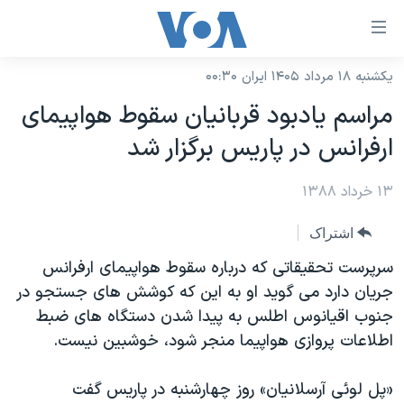
ینکهای
ابل
سترسی
یکشنبه ۱۸ مرداد ۱۴۰۵ ایران ۰۰:۳۰
خانه
هش
مراسم یادبود قربانیان سقوط هواپیمای
نسخه سبک وب‌سایت
ه
ارفرانس در پاریس برگزار شد
حتوای
موضوع ها
صلی
۱۳ خرداد ۱۳۸۸
برنامه های تلویزیونی
ایران
هش
جدول برنامه ها
ه
آمریکا
اشتراک
فحه
صفحه‌های ویژه
جهان
سرپرست تحقیقاتی که درباره سقوط هواپیمای ارفرانس
صلی
فرکانس‌های صدای آمریکا
جریان دارد می گوید او به این که کوشش های جستجو در
ورزشی
جام جهانی ۲۰۲۶
هش
جنوب اقیانوس اطلس به پیدا شدن دستگاه های ضبط
پخش رادیویی
ه
گزیده‌ها
عملیات خشم حماسی
اطلاعات پروازی هواپیما منجر شود، خوشبین نیست.
ستجو
۲۵۰سالگی آمریکا
ویژه برنامه‌ها
یادگیری زبان انگلیسی
«پل لوئی آرسلانیان» روز چهارشنبه در پاریس گفت
ویدیوها
بایگانی برنامه‌های تلویزیونی