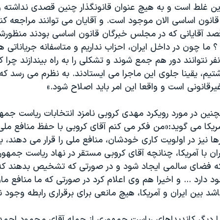
این غلط است و به هیچ عنوان قانونگذار چنین قصدی نداشته و
نون اساسی الان موجود است. و آقایان می توانند مراجعه کنند
ا قصد آقایانی که در مجلس خبرگان قانون اساسی بودند منظورش
 ما چون در داخل ایران، احزاب نداریم و متاسفانه جریاناتی ه
فر نتوانند دور هم جمع شوند و تشکلی را به راه بیندازند چرا ک
تیم، یقینا جلوی این ماجرا می ایستادند. به نظرم می رسد که 
یرقانونی است و واقعا این امر باید اصلاح شود.»
چنین در مورد رویکرد مهدی کروبی نامزد انتخابات ریاست جمه
آمریکا می گوید:«من فکر می کنم آقای کروبی با حفظ منافع ملی،
ها نیز در اولویت کاری خودشان، منافع ملی را قرار می دهند، 
ران با آمریکا، چنانچه آقای کروبی مستقر در نهاد ریاست جمهور
که فضای سالمی ایجاد شود و در صورتی که تشخیص بدهند که ا
 دارد ... و اخیرا هم وی اعلام کرد در صورتی که ما منافع ما
اشد بین ایران و آمریکا، هیچ مانعی برای برقراری رابطه وجود ند
ا دیگر کاندیداهای ریاست جمهوری از جمله آقای محمود احمدی