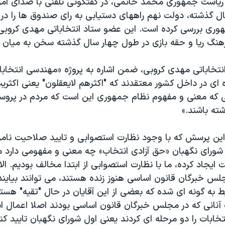
 ریاست جمهوری محمد خاتمی، در گفتگوئی تلفنی با صدای آمر
ل گذشته، دولت نهم راههای دستیابی به رای صندوق ها را در ا
ری بررسی کرده است. این عضو ستاد انتخاباتی مهدی کروبی
هنگ ریا و حقه بازی در طول چهار سال گذشته سخن به ميان آ
تخاباتی مهدی کروبی، ضمن اشاره به پروژه «مهندسی انتخابات»
 ای در داخل کشور معتقدند که "اکثرهم لایعقلون" یعنی اکثر
تی که معنی و مفهوم نظام جمهوری این است که مردم در پروسه
شته باشند.»
این پرسش که با وجود نظارت استصوابی و تایید صلاحیت نام
رای نگهبان «حق آزادی انتخاب» چه معنی و مفهومی دارد م
یجاد کرده، ما با نظارت استصوابی از ابتدا مخالف بودیم. الا
مجلس خبرگان قانون اساسی هنوز زنده هستند، می توانند بیای
ط به گونه ای شده که بعضی از این آقایان در حال "تقیه" هستن
آنانی که در مجلس خبرگان قانون اساسی بودند اصلا اعمال ای
انتخابات را دو مرحله ای کردند یعنی اول شورای نگهبان تایید ک