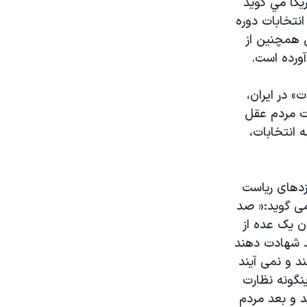
یکا مي گويد
نتخابات دوره
 همچنین از
ورده است.
 در ایران،
یت مردم عقل
 انتخابات،
زدهای ریاست
ی گوید:« صد
ن یک عده از
ند شهادت دهند
د و نمی آیند
نگونه نظارت
ند و بعد مردم