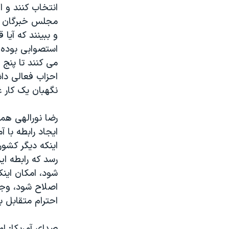
انتخاب کنند و 
نرگس محمدی برنده جایزه نوبل صلح
مجلس خبرگان قا
همایش محافظه‌کاران آمریکا «سی‌پک»
و ببینند که آی
استصوابی بوده ؟
صفحه‌های ویژه
می کنند تا پنج ن
سفر پرزیدنت ترامپ به چین
احزاب فعالی داش
نگهبان یک کار غ
رضا نورالهی هم
ایجاد رابطه با 
اینکه دیگر کشور
رسد که رابطه ای
شود، امکان این
اصلاح شود، وجود
احترام متقابل ب
صدای آمریکا: ام