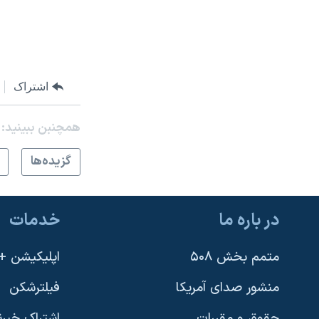
اشتراک
همچنبن ببینید:
گزيده‌ها
در باره ما
خدمات
متمم بخش ۵۰۸
اپلیکیشن +VOA
منشور صدای آمریکا
فیلترشکن
حقوق و مقررات
اشتراک خبرن