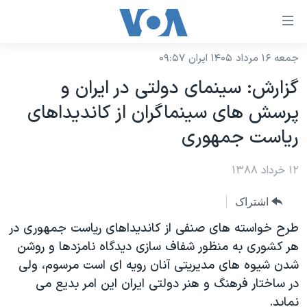
ینکهای
ابل
سترسی
جمعه ۱۶ مرداد ۱۴۰۵ ایران ۰۹:۵۷
خانه
هش
گزارش: سینمای دولتی در ایران و
نسخه سبک وب‌سایت
ه
پرسش های سینماگران از کاندیداهای
حتوای
موضوع ها
ریاست جمهوری
صلی
برنامه های تلویزیونی
ایران
هش
۱۲ خرداد ۱۳۸۸
جدول برنامه ها
ه
آمریکا
فحه
صفحه‌های ویژه
جهان
اشتراک
صلی
فرکانس‌های صدای آمریکا
ورزشی
جام جهانی ۲۰۲۶
طرح خواسته های صنفی از کاندیداهای ریاست جمهوری در
هش
پخش رادیویی
هر کشوری به منظور شفاف سازی دیدگاه نامزدها و روشن
ه
گزیده‌ها
عملیات خشم حماسی
شدن شیوه های مدیریتی آنان رویه ای است مرسوم، ولی
ستجو
۲۵۰سالگی آمریکا
ویژه برنامه‌ها
یادگیری زبان انگلیسی
در ساختار فرهنگ و هنر دولتی ایران این امر بدیع می
ویدیوها
بایگانی برنامه‌های تلویزیونی
نماید.