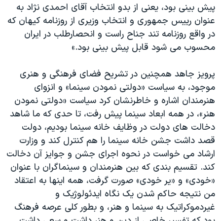
پیش بینی بود، یعنی از بدو انتخاب آقای احمدی نژاد به
عنوان رییس جمهوری و انتخاب وزیری از روزنامه کیهان که
در واقع روزنامه تند جناح راست و انحصارطلب در ایران
محسوب می شود قابل پیش بینی بود.»
پرویز جاهد همچنین در تشریح فضای فرهنگی و هنری
موجود، به سیاست «دولتی نمودن سینما» و انزوای
هنرمندان اشاره و خاطرنشان کرد سیاست «دولتی نمودن
هنر»، در همه ابعاد سینما پیش رفت، تا حدی که ما شاهد
دخالت های دولت در وظایف خانه سینما بودیم، دولت
قصد داشت جشن خانه سینما را هم کنترل کند و وزارت
ارشاد می خواست در نحوه اجرای جشن و جوایز آن دخالت
کند. تقسیم بندی که بین هنرمندان و سینماگران با عنوان
«خودی» و «یر خودی» صورت گرفت، همه اینها به اعتقاد
من نتیجه حاکم شدن یک نگاه ایدئولوژیک و
غیردموکراتیک به سینما و هنر، و بطور کلی عرصه فرهنگ
بود که تفسیر خاصی از دین و هنر داشت و سعی داشت