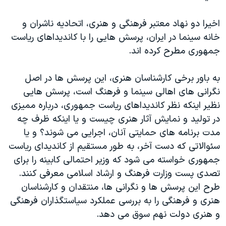
دنبال کنید
مستندها
فرهنگ و زندگی
اخیرا دو نهاد معتبر فرهنگی و هنری، اتحادیه ناشران و
حقوق شهروندی
انتخابات ریاست جمهوری آمریکا ۲۰۲۴
خانه سینما در ایران، پرسش هایی را با کاندیداهای ریاست
اقتصادی
حمله جمهوری اسلامی به اسرائیل
جمهوری مطرح کرده اند.
رمز مهسا
علم و فناوری
زبانهای مختلف
به باور برخی کارشناسان هنری، این پرسش ها در اصل
اسرائیل در جنگ
ورزش زنان در ایران
نگرانی های اهالی سینما و فرهنگ است، پرسش هایی
گالری عکس
اعتراضات زن، زندگی، آزادی
نظیر اینکه نظر کاندیداهای ریاست جمهوری، درباره ممیزی
در تولید و نمایش آثار هنری چیست و یا اینکه ظرف چه
آرشیو پخش زنده
مجموعه مستندهای دادخواهی
مدت برنامه های حمایتی آنان، اجرایی می شوند؟ و یا
تریبونال مردمی آبان ۹۸
سئوالاتی که دست آخر، به طور مستقیم از کاندیدای ریاست
دادگاه حمید نوری
جمهوری خواسته می شود که وزیر احتمالی کابینه را برای
تصدی پست وزارت فرهنگ و ارشاد اسلامی معرفی کنند.
چهل سال گروگان‌گیری
طرح این پرسش ها و نگرانی ها، منتقدان و کارشناسان
قانون شفافیت دارائی کادر رهبری ایران
هنری و فرهنگی را به بررسی عملکرد سیاستگذاران فرهنگی
اعتراضات مردمی آبان ۹۸
و هنری دولت نهم سوق می دهد.