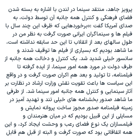
اسرائیل در جنگ
پرویز جاهد، منتقد سینما در لندن با اشاره به بسته شدن
نرگس محمدی برنده جایزه نوبل صلح
فضای فرهنگی و کنترل همه جانبه آن توسط دولت، به
همایش محافظه‌کاران آمریکا «سی‌پک»
صدای آمریکا گفت :«برخوردهایی که ظرف این چند سال با
فیلم ها و سینماگران ایرانی صورت گرفت به نظر من در
صفحه‌های ویژه
طول سالهای بعد از انقلاب تا این حد سابقه نداشته است،
سفر پرزیدنت ترامپ به چین
ما شاهد بودیم که بسیاری از فیلم ها توقیف شدند و
سانسور خیلی شدید شد. یک کنترل و دخالت همه جانبه از
طرف دولت در مورد همه امور سینما، از ایده گرفته تا
فیلمنامه، تا تولید و بعد هم اکران صورت گرفت و در واقع
این سیاست ها باعث تقویت نقش وزارت ارشاد در نظارت بر
آثار سینمایی و کنترل همه جانبه امور سینما شد. از طرفی
ما شاهد صدور بخشنامه های خیلی تند و تهدید آمیز در
زمینه فیلمنامه صدور مجوز ساخت پروانه نمایش و
مسایلی از این قبیل بودیم که در میان هنرمندان و
فیلمسازان یک نوع فضای رعب و وحشت ایجاد کرد، و این
همه اتفاقاتی بود که صورت گرفت و البته از قبل هم قابل