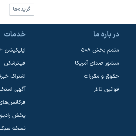
نرگس محمدی برنده جایزه نوبل صلح
گزيده‌ها
همایش محافظه‌کاران آمریکا «سی‌پک»
صفحه‌های ویژه
در باره ما
خدمات
سفر پرزیدنت ترامپ به چین
متمم بخش ۵۰۸
اپلیکیشن +VOA
منشور صدای آمریکا
فیلترشکن
حقوق و مقررات
اشتراک خبرن
قوانین تالار
آگهی استخد
فرکانس‌های 
پخش رادیو
یادگیری زبان انگلیسی
نسخه سبک 