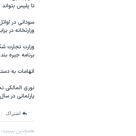
مستندها
فرهنگ و زندگی
تا پلیس بتواند ا
حقوق شهروندی
انتخابات ریاست جمهوری آمریکا ۲۰۲۴
سودانی در اوائل
اقتصادی
حمله جمهوری اسلامی به اسرائیل
وزارتخانه در برا
رمز مهسا
علم و فناوری
اسرائیل در جنگ
ورزش زنان در ایران
وزارت تجارت شکر
برنامه جیره بند
گالری عکس
اعتراضات زن، زندگی، آزادی
آرشیو پخش زنده
مجموعه مستندهای دادخواهی
اتهامات به دستگ
تریبونال مردمی آبان ۹۸
نوری المالکی ن
دادگاه حمید نوری
پارلمانی در سال آ
چهل سال گروگان‌گیری
قانون شفافیت دارائی کادر رهبری ایران
اشتراک
اعتراضات مردمی آبان ۹۸
همچنبن ببینید:
اسرائیل در جنگ