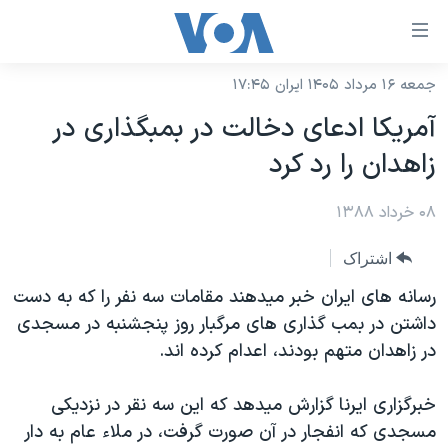
ینکهای
ابل
سترسی
جمعه ۱۶ مرداد ۱۴۰۵ ایران ۱۷:۴۵
خانه
هش
آمریکا ادعای دخالت در بمبگذاری در
نسخه سبک وب‌سایت
ه
زاهدان را رد کرد
حتوای
موضوع ها
صلی
۰۸ خرداد ۱۳۸۸
برنامه های تلویزیونی
ایران
هش
جدول برنامه ها
ه
آمریکا
اشتراک
فحه
صفحه‌های ویژه
جهان
رسانه های ايران خبر ميدهند مقامات سه نفر را که به دست
صلی
فرکانس‌های صدای آمریکا
داشتن در بمب گذاری های مرگبار روز پنجشنبه در مسجدی
ورزشی
جام جهانی ۲۰۲۶
هش
در زاهدان متهم بودند، اعدام کرده اند.
پخش رادیویی
ه
گزیده‌ها
عملیات خشم حماسی
ستجو
۲۵۰سالگی آمریکا
ویژه برنامه‌ها
خبرگزاری ايرنا گزارش ميدهد که اين سه نقر در نزديکی
یادگیری زبان انگلیسی
مسجدی که انفجار در آن صورت گرفت، در ملاء عام به دار
ویدیوها
بایگانی برنامه‌های تلویزیونی