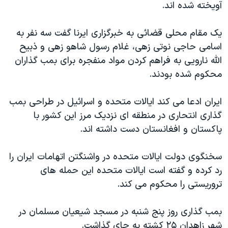
آويخته شده اند.
دنبال کنید
مستندها
فرهنگ و زندگی
حقوق شهروندی
انتخابات ریاست جمهوری آمریکا ۲۰۲۴
يک مقام محلی قضائی به خبرگزاری ايرنا گفت سه نفر به
اسامی حاجی نوتی زهی، غلام رسول شاهو زهی و ذبيح
اقتصادی
حمله جمهوری اسلامی به اسرائیل
الله نارويی به فراهم کردن مواد منفجره برای بمب گذاران
رمز مهسا
علم و فناوری
محکوم شده بودند.
زبانهای مختلف
اسرائیل در جنگ
ورزش زنان در ایران
ایران ادعا می کند ایالات متحده و اسرائیل در طراحی بمب
گالری عکس
اعتراضات زن، زندگی، آزادی
گذاری انتحاری در منطقه ای نزدیک مرز این کشور با
آرشیو پخش زنده
مجموعه مستندهای دادخواهی
پاکستان و افغانستان دست داشته اند.
تریبونال مردمی آبان ۹۸
سخنگوی دولت ایالات متحده در واشنگتن اتهامات ایران را
دادگاه حمید نوری
رد کرده و گفته است ایالات متحده این حمله های
چهل سال گروگان‌گیری
تروریستی را محکوم می کند.
قانون شفافیت دارائی کادر رهبری ایران
بمب گذاری روز پنج شنبه در مسجد شیعیان مسلمان در
اعتراضات مردمی آبان ۹۸
شهر زاهدان ۲۵ کشته به جای گذاشت.