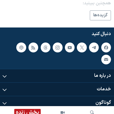
همچنبن ببینید:
گزيده‌ها
دنبال کنید
در باره ما
خدمات
گوناگون
پخش زنده