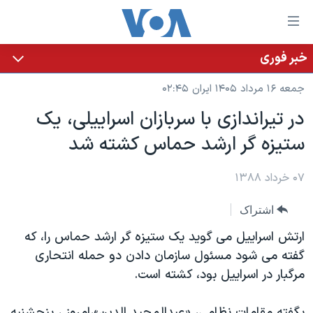
ینکهای
ابل
سترسی
خبر فوری
خانه
هش
جمعه ۱۶ مرداد ۱۴۰۵ ایران ۰۲:۴۵
نسخه سبک وب‌سایت
ه
در تیراندازی با سربازان اسراییلی، یک
حتوای
موضوع ها
ستیزه گر ارشد حماس کشته شد
صلی
برنامه های تلویزیونی
ایران
هش
جدول برنامه ها
ه
۰۷ خرداد ۱۳۸۸
آمریکا
فحه
صفحه‌های ویژه
جهان
اشتراک
صلی
فرکانس‌های صدای آمریکا
ورزشی
جام جهانی ۲۰۲۶
هش
ارتش اسراییل می گوید یک ستیزه گر ارشد حماس را، که
پخش رادیویی
ه
گزیده‌ها
عملیات خشم حماسی
گفته می شود مسئول سازمان دادن دو حمله انتحاری
ستجو
مرگبار در اسراییل بود، کشته است.
۲۵۰سالگی آمریکا
ویژه برنامه‌ها
یادگیری زبان انگلیسی
ویدیوها
بایگانی برنامه‌های تلویزیونی
بگفته مقامات نظامی، «عبدالمجید الدین»،امروز ، پنجشنبه