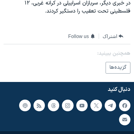
اسرائیل در جنگ
در خبری دیگر، سربازان اسراییلی در کرانه غربی، ۱۲
فلسطینی تحت تعقیب را دستگیر کردند.
نرگس محمدی برنده جایزه نوبل صلح
همایش محافظه‌کاران آمریکا «سی‌پک»
صفحه‌های ویژه
اشتراک
Follow us
سفر پرزیدنت ترامپ به چین
همچنبن ببینید:
گزيده‌ها
دنبال کنید