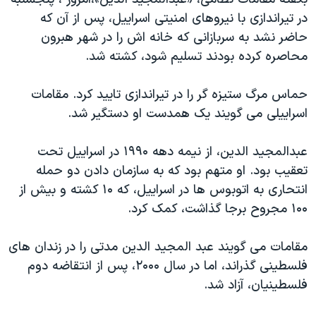
دنبال کنید
مستندها
فرهنگ و زندگی
در تیراندازی با نیروهای امنیتی اسراییل، پس از آن که
حاضر نشد به سربازانی که خانه اش را در شهر هبرون
حقوق شهروندی
انتخابات ریاست جمهوری آمریکا ۲۰۲۴
محاصره کرده بودند تسلیم شود، کشته شد.
اقتصادی
حمله جمهوری اسلامی به اسرائیل
رمز مهسا
علم و فناوری
حماس مرگ ستیزه گر را در تیراندازی تایید کرد. مقامات
زبانهای مختلف
اسراییلی می گویند یک همدست او دستگیر شد.
اسرائیل در جنگ
ورزش زنان در ایران
گالری عکس
اعتراضات زن، زندگی، آزادی
عبدالمجید الدین، از نیمه دهه ۱۹۹۰ در اسراییل تحت
آرشیو پخش زنده
مجموعه مستندهای دادخواهی
تعقیب بود. او متهم بود که به سازمان دادن دو حمله
انتحاری به اتوبوس ها در اسراییل، که ۱۰ کشته و بیش از
تریبونال مردمی آبان ۹۸
۱۰۰ مجروح برجا گذاشت، کمک کرد.
دادگاه حمید نوری
چهل سال گروگان‌گیری
مقامات می گویند عبد المجید الدین مدتی را در زندان های
فلسطینی گذراند، اما در سال ۲۰۰۰، پس از انتقاضه دوم
قانون شفافیت دارائی کادر رهبری ایران
فلسطینیان، آزاد شد.
اعتراضات مردمی آبان ۹۸