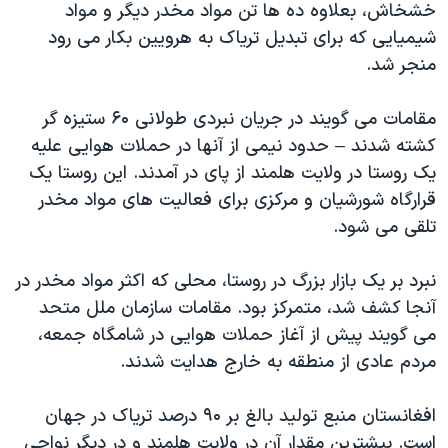
خشخاش، بعلاوه ده ها تن مواد مخدر دیگر و مواد
دنبال کنید
مستندها
فرهنگ و زندگی
شیمیایی که برای تبدیل تریاک به هرویین بکار می رود
حقوق شهروندی
انتخابات ریاست جمهوری آمریکا ۲۰۲۴
منجر شد.
اقتصادی
حمله جمهوری اسلامی به اسرائیل
مقامات می گویند در جریان نبردی طولانی ۶۰ ستیزه گر
رمز مهسا
علم و فناوری
کشته شدند – حدود نیمی از آنها در حملات هوایی علیه
زبانهای مختلف
اسرائیل در جنگ
ورزش زنان در ایران
یک روستا در ولایت هلمند از پای در آمدند. این روستا یک
قرارگاه شورشیان و مرکزی برای فعالیت های مواد مخدر
گالری عکس
اعتراضات زن، زندگی، آزادی
تلقی می شود.
آرشیو پخش زنده
مجموعه مستندهای دادخواهی
تریبونال مردمی آبان ۹۸
نبرد بر یک بازار بزرگ در روستا، محلی که اکثر مواد مخدر در
آنجا کشف شد، متمرکز بود. مقامات سازمان ملل متحد
دادگاه حمید نوری
می گویند پیش از آغاز حملات هوایی در شامگاه جمعه،
چهل سال گروگان‌گیری
مردم عادی از منطقه به خارج هدایت شدند.
قانون شفافیت دارائی کادر رهبری ایران
افغانستان منبع تولید بالغ بر ۹۰ درصد تریاک در جهان
اعتراضات مردمی آبان ۹۸
است. بیشترین مقدار آن در ولایت هلمند و در دیگر نواحی