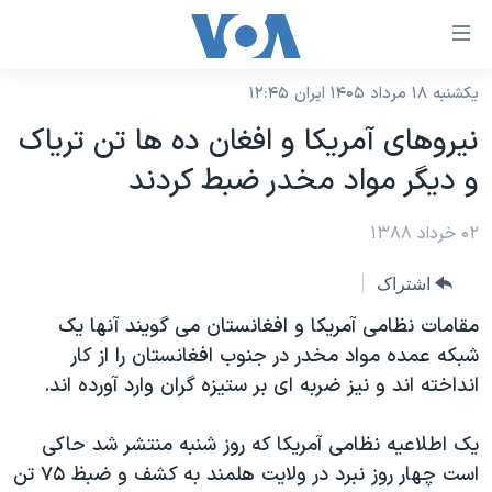
ینکهای
ابل
سترسی
یکشنبه ۱۸ مرداد ۱۴۰۵ ایران ۱۲:۴۵
خانه
هش
نیروهای آمریکا و افغان ده ها تن تریاک
نسخه سبک وب‌سایت
ه
و دیگر مواد مخدر ضبط کردند
حتوای
موضوع ها
صلی
۰۲ خرداد ۱۳۸۸
برنامه های تلویزیونی
ایران
هش
جدول برنامه ها
ه
آمریکا
اشتراک
فحه
صفحه‌های ویژه
جهان
مقامات نظامی آمریکا و افغانستان می گویند آنها یک
صلی
فرکانس‌های صدای آمریکا
شبکه عمده مواد مخدر در جنوب افغانستان را از کار
ورزشی
جام جهانی ۲۰۲۶
هش
انداخته اند و نیز ضربه ای بر ستیزه گران وارد آورده اند.
پخش رادیویی
ه
گزیده‌ها
عملیات خشم حماسی
ستجو
۲۵۰سالگی آمریکا
ویژه برنامه‌ها
یک اطلاعیه نظامی آمریکا که روز شنبه منتشر شد حاکی
یادگیری زبان انگلیسی
است چهار روز نبرد در ولایت هلمند به کشف و ضبظ ۷۵ تن
ویدیوها
بایگانی برنامه‌های تلویزیونی