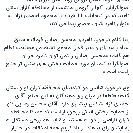
دنبال کنید
مستندها
فرهنگ و زندگی
اصولگرایان، آنها را گروهی منشعب از محافظه کاران سنتی
نامید که در انتخابات ۲۲ خرداد با محمود احمدی نژاد به
حقوق شهروندی
انتخابات ریاست جمهوری آمریکا ۲۰۲۴
عنوان نامزد شان، حضور پیدا می کنند.
اقتصادی
حمله جمهوری اسلامی به اسرائیل
رمز مهسا
علم و فناوری
زیبا کلام در مورد نامزدی محسن رضایی فرمانده سابق
زبانهای مختلف
سپاه پاسداران و دبیر فعلی مجمع تشخیص مصلحت نظام
اسرائیل در جنگ
ورزش زنان در ایران
هم گفت: «محسن رضایی را نمی توان نامزد جریان
گالری عکس
اعتراضات زن، زندگی، آزادی
اصولگرا بدانیم. او مورد حمایت بخش های سنتی تر جناح
آرشیو پخش زنده
مجموعه مستندهای دادخواهی
راست است.»
تریبونال مردمی آبان ۹۸
وی در مورد شانس دو کاندیدای محافظه کاران نو و سنتی
دادگاه حمید نوری
گفت: «قطعا در میان رای دهندگان به این جناح، آقای
چهل سال گروگان‌گیری
احمدی نژاد شانس بیشتری دارد. آقای محسن رضایی تنها
از حمایت بخش اندکی برخوردار است که عمدتا محافظه
قانون شفافیت دارائی کادر رهبری ایران
کاران ناراضی از دولت هستند و شاید هم برخی مستقل ها
اعتراضات مردمی آبان ۹۸
به ایشان رای بدهند. از یاد نبریم همه امکانات در اختیار