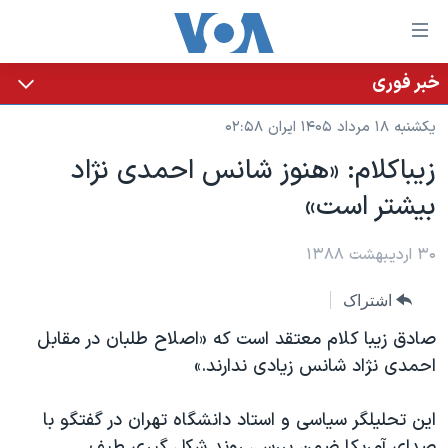
ینکهای
ابل
سترسی
خبر فوری
خانه
هش
یکشنبه ۱۸ مرداد ۱۴۰۵ ایران ۰۲:۵۸
نسخه سبک وب‌سایت
ه
زیباکلام: «هنوز شانس احمدی نژاد
حتوای
موضوع ها
بیشتر است»
صلی
برنامه های تلویزیونی
ایران
هش
جدول برنامه ها
ه
۳۰ اردیبهشت ۱۳۸۸
آمریکا
فحه
صفحه‌های ویژه
جهان
اشتراک
صلی
فرکانس‌های صدای آمریکا
ورزشی
جام جهانی ۲۰۲۶
هش
صادق زیبا کلام معتقد است که «اصلاح طلبان در مقابل
پخش رادیویی
ه
گزیده‌ها
عملیات خشم حماسی
احمدی نژاد شانس زیادی ندارند.»
ستجو
۲۵۰سالگی آمریکا
ویژه برنامه‌ها
یادگیری زبان انگلیسی
این تحلیلگر سیاسی و استاد دانشگاه تهران در گفتگو با
ویدیوها
بایگانی برنامه‌های تلویزیونی
صدای آمریکا ضمن بررسی روند شکل گیری طیف