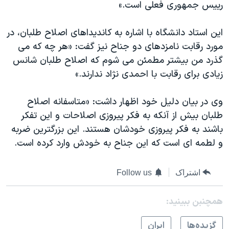
اسرائیل در جنگ
رییس جمهوری فعلی است.»
نرگس محمدی برنده جایزه نوبل صلح
این استاد دانشگاه با اشاره به کاندیداهای اصلاح طلبان، در
همایش محافظه‌کاران آمریکا «سی‌پک»
مورد رقابت نامزدهای دو جناح نیز گفت: «هر چه که می
صفحه‌های ویژه
گذرد من بیشتر مطمئن می شوم که اصلاح طلبان شانس
زیادی برای رقابت با احمدی نژاد ندارند.»
سفر پرزیدنت ترامپ به چین
وی در بیان دلیل خود اظهار داشت: «متاسفانه اصلاح
طلبان بیش از آنکه به فکر پیروزی اصلاحات و این تفکر
باشند به فکر پیروزی خودشان هستند. این بزرگترین ضربه
و لطمه ای است که این جناح به خودش وارد کرده است.
اشتراک
Follow us
همچنبن ببینید:
گزيده‌ها
ايران