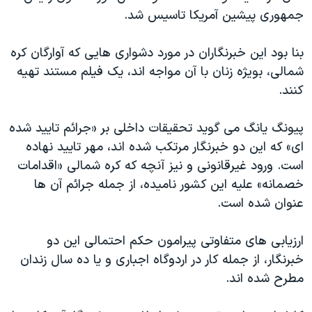
اسرائیل در جنگ
جمهوری پیشین آمریکا تاسیس شد.
نرگس محمدی برنده جایزه نوبل صلح
بنا بود این خبرنگاران در مورد دشواری هایی که آوارگان کره
همایش محافظه‌کاران آمریکا «سی‌پک»
شمالی، بویژه زنان با آن مواجه اند، یک فیلم مستند تهیه
صفحه‌های ویژه
کنند.
سفر پرزیدنت ترامپ به چین
پیونگ یانگ می گوید تحقیقات داخلی بر «جرائم تایید شده
ای» که این دو خبرنگار مرتکب شده اند، مهر تایید نهاده
است. ورود غیرقانونی و نیز آنچه که کره شمالی «اقدامات
خصمانه» علیه این کشور نامیده، از جمله جرائم آن ها
عنوان شده است.
ارزیابی های متفاوتی پیرامون حکم احتمالی این دو
خبرنگار، از جمله کار در اردوگاه اجباری و یا ده سال زندان
مطرح شده اند.