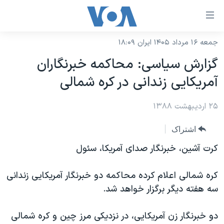
ینکهای
ابل
سترسی
جمعه ۱۶ مرداد ۱۴۰۵ ایران ۱۸:۰۹
خانه
هش
گزارش سیاسی: محاکمه خبرنگاران
نسخه سبک وب‌سایت
ه
آمریکایی زندانی در کره شمالی
حتوای
موضوع ها
صلی
۲۵ اردیبهشت ۱۳۸۸
برنامه های تلویزیونی
ایران
هش
جدول برنامه ها
ه
آمریکا
اشتراک
فحه
صفحه‌های ویژه
جهان
کرت آشین، خبرنگار صدای آمریکا، سئول
صلی
فرکانس‌های صدای آمریکا
ورزشی
جام جهانی ۲۰۲۶
هش
کره شمالی اعلام کرده محاکمه دو خبرنگار آمریکایی زندانی
پخش رادیویی
ه
گزیده‌ها
عملیات خشم حماسی
سه هفته دیگر برگزار خواهد شد.
ستجو
۲۵۰سالگی آمریکا
ویژه برنامه‌ها
یادگیری زبان انگلیسی
دو خبرنگار زن آمریکایی، در نزدیکی مرز چین و کره شمالی
ویدیوها
بایگانی برنامه‌های تلویزیونی