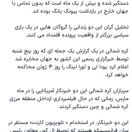
دستگیر شده و بیش از یک ماه است که بدون تماس با
دنبال کنید
مستندها
فرهنگ و زندگی
جهان خارج در بازداشت پیونگ یانگ بوده اند.
حقوق شهروندی
انتخابات ریاست جمهوری آمریکا ۲۰۲۴
تحلیل گران این دو زندانی را گروگان هایی در یک بازی
اقتصادی
حمله جمهوری اسلامی به اسرائیل
سیاسی بزرگتر از واقعیت پرونده قلمداد می کنند.
رمز مهسا
علم و فناوری
زبانهای مختلف
اسرائیل در جنگ
ورزش زنان در ایران
کره شمالی در یک گزارش یک جمله ای که روز پنج شنبه
توسط خبرگزاری رسمی این کشور به جهان مخابره شد
گالری عکس
اعتراضات زن، زندگی، آزادی
اعلام کرد یونا لی و لورا لینگ را روز ۴ ژوئن محاکمه
آرشیو پخش زنده
مجموعه مستندهای دادخواهی
خواهد کرد.
تریبونال مردمی آبان ۹۸
سربازان کره شمالی این دو خبرنگار آمریکایی را در ماه
دادگاه حمید نوری
مارس، زمانی که در حال فیلمبرداری ازداخل منطقه مرزی
چهل سال گروگان‌گیری
کره شمالی و چین دستگیر کردند.
قانون شفافیت دارائی کادر رهبری ایران
این دو خبرنگار، در استخدام « تلویزیون کارنت» مستقر در
اعتراضات مردمی آبان ۹۸
سان فرانسیسکو هستند که توسط ال گور، معاون رئیس