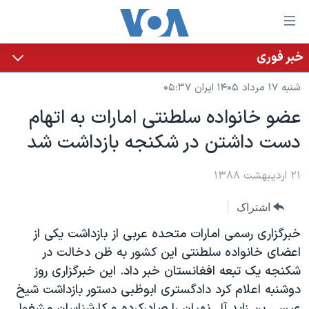
ینکهای
ابل
سترسی
خبر فوری
خانه
هش
شنبه ۱۷ مرداد ۱۴۰۵ ایران ۰۵:۳۷
نسخه سبک وب‌سایت
ه
عضو خانواده سلطنتی امارات به اتهام
حتوای
موضوع ها
دست داشتن در شکنجه بازداشت شد
صلی
برنامه های تلویزیونی
ایران
هش
جدول برنامه ها
ه
۲۱ اردیبهشت ۱۳۸۸
آمریکا
فحه
صفحه‌های ویژه
جهان
اشتراک
صلی
فرکانس‌های صدای آمریکا
ورزشی
جام جهانی ۲۰۲۶
هش
خبرگزاری رسمی امارات متحده عربی از بازداشت یکی از
پخش رادیویی
ه
گزیده‌ها
عملیات خشم حماسی
اعضای خانواده سلطنتی این کشور به ظن دخالت در
ستجو
شکنجه یک تبعه افغانستان خبر داد. این خبرگزاری روز
۲۵۰سالگی آمریکا
ویژه برنامه‌ها
یادگیری زبان انگلیسی
دوشنبه اعلام کرد دادگستری ابوظبی دستور بازداشت شیخ
ویدیوها
بایگانی برنامه‌های تلویزیونی
عیسی بن زاید آل نهیان را صادرکرده و کارشناسان مشغول