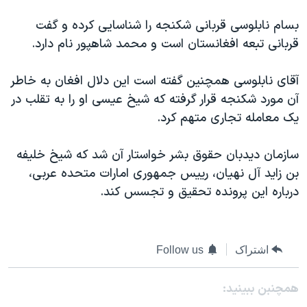
اسرائیل در جنگ
بسام نابلوسی قربانی شکنجه را شناسایی کرده و گفت
نرگس محمدی برنده جایزه نوبل صلح
قربانی تبعه افغانستان است و محمد شاهپور نام دارد.
همایش محافظه‌کاران آمریکا «سی‌پک»
صفحه‌های ویژه
آقای نابلوسی همچنین گفته است این دلال افغان به خاطر
آن مورد شکنجه قرار گرفته که شیخ عیسی او را به تقلب در
سفر پرزیدنت ترامپ به چین
یک معامله تجاری متهم کرد.
سازمان دیدبان حقوق بشر خواستار آن شد که شیخ خلیفه
بن زاید آل نهیان، رییس جمهوری امارات متحده عربی،
درباره این پرونده تحقیق و تجسس کند.
اشتراک
Follow us
همچنبن ببینید: