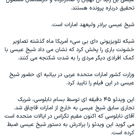
دنبال کنید
مستندها
فرهنگ و زندگی
تحقیق درباره پرونده هستند.
حقوق شهروندی
انتخابات ریاست جمهوری آمریکا ۲۰۲۴
شیخ عیسی برادر ولیعهد امارات است.
اقتصادی
حمله جمهوری اسلامی به اسرائیل
رمز مهسا
علم و فناوری
شبکه تلویزیونی «ای بی سی» آمریکا ماه گذشته تصاویر
زبانهای مختلف
خشونت باری را پخش کرد که نشان می داد شیخ عیسی با
اسرائیل در جنگ
ورزش زنان در ایران
کمک افرادی دیگر مردی را به شدت شکنجه می کنند.
گالری عکس
اعتراضات زن، زندگی، آزادی
آرشیو پخش زنده
مجموعه مستندهای دادخواهی
وزارت کشور امارات متحده عربی در بیانیه ای حضور شیخ
عیسی در این فیلم را تایید کرد.
تریبونال مردمی آبان ۹۸
دادگاه حمید نوری
این ویدئو ۴۵ دقیقه ای توسط بسام نابلوسی، شریک
چهل سال گروگان‌گیری
تجاری سابق شیخ عیسی به خارج از امارات قاچاق شد.
آقای نابلوسی که اکنون مقیم تگزاس در ایالات متحده است
قانون شفافیت دارائی کادر رهبری ایران
می گوید این ویدئو را برادرش به دستور شیخ عیسی ضبط
اعتراضات مردمی آبان ۹۸
کرده است.