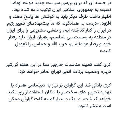
در جلسه ای که برای بررسی سیاست جدید دولت اوباما
دنبال کنید
مستندها
فرهنگ و زندگی
نسبت به جمهوری اسلامی ایران ترتیب داده شده بود،
حقوق شهروندی
انتخابات ریاست جمهوری آمریکا ۲۰۲۴
اظهار داشت طرف دیگر باید به کوشش ها پاسخ دهد، و
افزود: «درست به همانگونه که ما پبشنهادهای تغییر رژیم
اقتصادی
حمله جمهوری اسلامی به اسرائیل
در ایران را کنار گذاشته ایم، و نقشی مشروعی را برای ایران
رمز مهسا
علم و فناوری
در منطقه به رسمیت می شناسیم، رهبران ایران باید رفتار
زبانهای مختلف
اسرائیل در جنگ
ورزش زنان در ایران
خود و رفتار عواملشان، حزب الله و حماس، را تعدیل
کنند.»
گالری عکس
اعتراضات زن، زندگی، آزادی
آرشیو پخش زنده
مجموعه مستندهای دادخواهی
کری گفت کمیته مناسبات خارجی سنا در این هفته گزارشی
تریبونال مردمی آبان ۹۸
درباره وضعیت برنامه اتمی تهران صادر خواهد کرد.
دادگاه حمید نوری
کری یادآور شد این گزارش بر نیاز به دیپلماسی همراه با
چهل سال گروگان‌گیری
تهدید تحریم های سخت تر یا امکان استفاده از زور تاکید
قانون شفافیت دارائی کادر رهبری ایران
خواهد گذاشت، اما یک دستیار کمیته گفت گزارش ممکن
است منتشر نشود.
اعتراضات مردمی آبان ۹۸