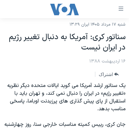
ینکهای
ابل
سترسی
شنبه ۱۷ مرداد ۱۴۰۵ ایران ۱۳:۲۹
خانه
هش
سناتور کری: آمریکا به دنبال تغییر رژیم
نسخه سبک وب‌سایت
ه
در ایران نیست
حتوای
موضوع ها
صلی
۱۶ اردیبهشت ۱۳۸۸
برنامه های تلویزیونی
ایران
هش
جدول برنامه ها
ه
آمریکا
اشتراک
فحه
صفحه‌های ویژه
جهان
یک سناتور ارشد آمریکا می گوید ایالات متحده دیگر نظریه
صلی
فرکانس‌های صدای آمریکا
«تغییر رژیم» در ایران را دنبال نمی کند، و تهران باید با
ورزشی
جام جهانی ۲۰۲۶
هش
استقبال از پای پیش گذاری های پرزیدنت اوباما، پاسخی
پخش رادیویی
ه
گزیده‌ها
عملیات خشم حماسی
مناسب بدهد.
ستجو
۲۵۰سالگی آمریکا
ویژه برنامه‌ها
یادگیری زبان انگلیسی
جان کری، رییس کمیته مناسبات خارجی سنا، روز چهارشنبه
ویدیوها
بایگانی برنامه‌های تلویزیونی