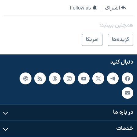
اسرائیل در جنگ
اشتراک
Follow us
نرگس محمدی برنده جایزه نوبل صلح
همایش محافظه‌کاران آمریکا «سی‌پک»
همچنبن ببینید:
صفحه‌های ویژه
گزيده‌ها
آمريکا
سفر پرزیدنت ترامپ به چین
دنبال کنید
در باره ما
خدمات