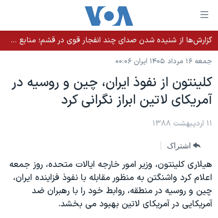
ینکهای
ابل
سترسی
گزارش‌ها از شنیده شدن صدای چند انفجار قوی در قشم؛ منابع حکومتی می‌گویند درگیری در تنگه هرمز بود
خانه
هش
جمعه ۱۶ مرداد ۱۴۰۵ ایران ۰۰:۰۶
نسخه سبک وب‌سایت
ه
کلینتون از نفوذ ایران، چین و روسیه در
حتوای
موضوع ها
آمریکای لاتین ابراز نگرانی کرد
صلی
برنامه های تلویزیونی
ایران
هش
جدول برنامه ها
ه
۱۱ اردیبهشت ۱۳۸۸
آمریکا
فحه
صفحه‌های ویژه
جهان
اشتراک
صلی
فرکانس‌های صدای آمریکا
ورزشی
جام جهانی ۲۰۲۶
هش
هیلاری کلینتون، وزیر امور خارجه ایالات متحده، روز جمعه
پخش رادیویی
ه
گزیده‌ها
عملیات خشم حماسی
اعلام کرد واشنگتن به منظور مقابله با نفوذ فزاینده ایران،
ستجو
چین و روسیه در منطقه، روابط خود را با رهبران ضد
۲۵۰سالگی آمریکا
ویژه برنامه‌ها
یادگیری زبان انگلیسی
آمریکایی در آمریکای لاتین بهبود می بخشد.
ویدیوها
بایگانی برنامه‌های تلویزیونی