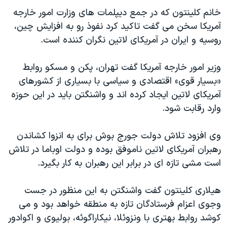
دنبال کنید
مستندها
فرهنگ و زندگی
خانم کلینتون که در جمع دیپلمات های وزارت امور خارجه
آمریکا سخن می گفت تاکید کرد نفوذ رو به افزایش چین،
حقوق شهروندی
انتخابات ریاست جمهوری آمریکا ۲۰۲۴
روسیه و ایران در آمریکای لاتین نگران کننده است.
اقتصادی
حمله جمهوری اسلامی به اسرائیل
رمز مهسا
علم و فناوری
وزیر امور خارجه آمریکا گفت تهران، پکن و مسکو روابط
زبانهای مختلف
«بسیار قوی» اقتصادی و سیاسی با بسیاری از کشورهای
اسرائیل در جنگ
ورزش زنان در ایران
آمریکای لاتین ایجاد کرده اند و واشنگتن باید در این حوزه
گالری عکس
اعتراضات زن، زندگی، آزادی
وارد رقابت شود.
آرشیو پخش زنده
مجموعه مستندهای دادخواهی
وی افزود تلاش دولت جورج بوش برای به انزوا کشاندن
تریبونال مردمی آبان ۹۸
رهبران آمریکای لاتین ناموفق بوده و دولت اوباما در تلاش
دادگاه حمید نوری
است مشی تازه ای در برابر این رهبران به کار بگیرد.
چهل سال گروگان‌گیری
هیلاری کلینتون گفت واشنگتن به این منظور در جست
قانون شفافیت دارائی کادر رهبری ایران
وجوی اعزام فرستادگان تازه به منطقه خواهد بود و می
اعتراضات مردمی آبان ۹۸
کوشد روابط بهتری با ونزوئلا، نیکاراگوئه، بولیوی و اکوادور