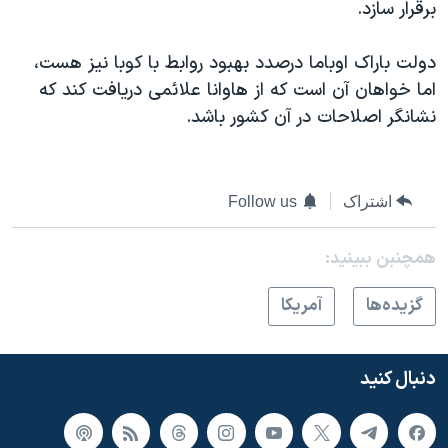
اسرائیل در جنگ
برقرار سازد.
نرگس محمدی برنده جایزه نوبل صلح
دولت باراک اوباما درصدد بهبود روابط با کوبا نیز هست،
همایش محافظه‌کاران آمریکا «سی‌پک»
اما خواهان آن است که از هاوانا علائمی دریافت کند که
صفحه‌های ویژه
نشانگر اصلاحات در آن کشور باشد.
سفر پرزیدنت ترامپ به چین
اشتراک
Follow us
همچنبن ببینید:
گزيده‌ها
آمريکا
دنبال کنید