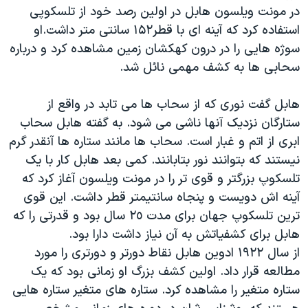
در مونت ویلسون هابل در اولین رصد خود از تلسکوپی
استفاده کرد که آینه ای با قطر۱۵۲ سانتی متر داشت.او
سوژه هایی را در درون کهکشان زمین مشاهده کرد و درباره
سحابی ها به کشف مهمی نائل شد.
هابل گفت نوری که از سحاب ها می تابد در واقع از
ستارگان نزدیک آنها ناشی می شود. به گفته هابل سحاب
ابری از اتم و غبار است. سحاب ها مانند ستاره ها آنقدر گرم
نیستند که بتوانند نور بتابانند. کمی بعد هابل کار با یک
تلسکوپ بزرگتر و قوی تر را در مونت ویلسون آغاز کرد که
آینه اش دویست و پنجاه سانتیمتر قطر داشت. این قوی
ترین تلسکوپ جهان برای مدت ۲٥ سال بود و قدرتی را که
هابل برای کشفیاتش به آن نیاز داشت دارا بود.
از سال ۱٩۲۲ ادوین هابل نقاط دورتر و دورتری را مورد
مطالعه قرار داد. اولین کشف بزرگ او زمانی بود که یک
ستاره متغیر را مشاهده کرد. ستاره های متغیر ستاره هایی