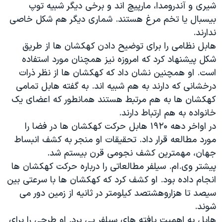
شیری و آندرومدا، مارپیچ اند و برخی دیگر شبیه توپ
بیسبال یا تخم مرغ هستند. شماری دیگر هم شکل خاصی
ندارند.
هابل نظامی را برای توضیح دادن کهکشان ها از طریق
شکل پیشنهاد کرد که امروزه نیز همچنان مورد استفاده
است. او همچنین نشان داد که کهکشان ها از نظر ذرات
درخشانی که دارند به هم شبیه اند. به گفته هابل تمامی
کهکشان ها به هم مرتبط هستند همانطور که اعضای یک
خانواده به هم ارتباط دارند.
در اواخر دهه ۱٩۲۰ هابل حرکت کهکشان ها در فضا را
مورد مطالعه قرار داد. تحقیقات او منجر به کشف انبساط
جهان، مهمترین کشف نجومی قرن بیستم شد.
پیشتر وی.ام. سیلفر مطالعاتی را درباره حرکت کهکشان ها
انجام داده بود. او کشف کرد که کهکشان ها با سرعتی بین
سیصد تا هزاروهشتصد کیلومتر در ثانیه از زمین دور می
شوند.
هابل به اهمیت یافته های سیلفر پی برد. او طرحی را برای