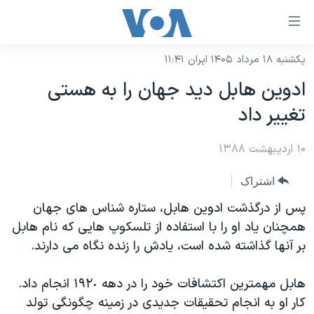
ینکهای
ابل
سترسی
یکشنبه ۱۸ مرداد ۱۴۰۵ ایران ۱۱:۴۱
خانه
هش
ادوین هابل دید جهان را به هستی
نسخه سبک وب‌سایت
ه
تغییر داد
حتوای
موضوع ها
صلی
۱۰ اردیبهشت ۱۳۸۸
برنامه های تلویزیونی
ایران
هش
جدول برنامه ها
ه
آمریکا
اشتراک
فحه
صفحه‌های ویژه
جهان
پس از درگذشت ادوین هابل، ستاره شناس های جهان
صلی
فرکانس‌های صدای آمریکا
همچنان یاد او را با استفاده از تلسکوپ هایی که نام هابل
ورزشی
جام جهانی ۲۰۲۶
هش
بر آنها گذاشته شده است، یادش را زنده نگاه می دارند.
پخش رادیویی
ه
گزیده‌ها
عملیات خشم حماسی
ستجو
۲۵۰سالگی آمریکا
ویژه برنامه‌ها
هابل مهمترین اکتشافات خود را در دهه ۱٩٢٠ انجام داد.
یادگیری زبان انگلیسی
کار او به انجام تحقیقات جدیدی در زمینه چگونگی تولد
ویدیوها
بایگانی برنامه‌های تلویزیونی