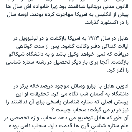
اسرائیل در جنگ
قانون مدنی بریتانیا علاقمند بود زیرا خانواده اش سال ها
نرگس محمدی برنده جایزه نوبل صلح
پیش از انگلیس به آمریکا مهاجرت کرده بودند. اوسه سال
را در آکسفورد گذراند.
همایش محافظه‌کاران آمریکا «سی‌پک»
صفحه‌های ویژه
هابل در سال ۱۹۱۳ به آمریکا بازگشت و در لوئیزویل در
سفر پرزیدنت ترامپ به چین
ایالت کنتاکی دفتر وکالت گشود. پس از مدت کوتاهی
دریافت که نمی خواهد وکیل باشد و به دانشگاه شیکاگو
بازگشت. آنجا برای بار دیگر تحصیل در رشته ستاره شناسی
را آغاز کرد.
ادوین هابل با ابزارو وسائل موجود دررصدخانه یرکز در
دانشگاه به آسمان شب نگاه می کرد. تحقیقات او این
پرسش اصلی که ستاره شناسان پاسخی برای آن نداشتند را
نیز در بر می گرفت: سحاب چیست ؟
آن طور که هابل توضیح می دهد سحاب، واژه تخصصی در
علم ستاره شناسی قرن ها قدمت دارد. سحاب نامی بوده