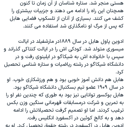
هستی منجر شد. ستاره شناسان از آن زمان تا کنون
دنبال کنید
مستندها
فرهنگ و زندگی
همچنان این راه را ادامه می دهند و جزییات بیشتری را
حقوق شهروندی
انتخابات ریاست جمهوری آمریکا ۲۰۲۴
کشف می کنند. بسیاری از آنان از تلسکوپ فضایی هابل
که پس از مرگ او نامگذاری شد استفاده می کنند.
اقتصادی
حمله جمهوری اسلامی به اسرائیل
رمز مهسا
علم و فناوری
ادوین پاول هابل در سال ۱۸۸۹در مارشفیلد در ایالت
زبانهای مختلف
اسرائیل در جنگ
ورزش زنان در ایران
میسوری متولد شد. کودکی اش را در ایالت کنتاکی گذراند و
سپس با خانواده اش به شیکاگو در ایلینوی رفت و در
گالری عکس
اعتراضات زن، زندگی، آزادی
دانشگاه شیکاگو در رشته ریاضیات و ستاره شناسی تحصیل
آرشیو پخش زنده
مجموعه مستندهای دادخواهی
کرد.
تریبونال مردمی آبان ۹۸
هابل هم دانش آموز خوبی بود و هم ورزشکاری خوب. او
در سال ۱٩۰٩ عضو تیم بسکتبال دانشگاه شیکاگو بود.
دادگاه حمید نوری
هابل بوکسور توانایی نیز بود به طوری که چندین نفر او را
چهل سال گروگان‌گیری
به تمرین و شرکت درمسابقات قهرمانی سنگین وزن بکس
قانون شفافیت دارائی کادر رهبری ایران
ترغیب کردند. اما او تصمیم گرفت تحصیلاتش را ادامه
دهد و به کالج کوئین در آکسفورد انگلیس رفت.
اعتراضات مردمی آبان ۹۸
ادوین هابل در آکسفورد در رشته حقوق تحصیل کرد. او به