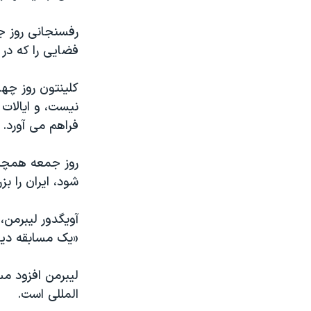
مستندها
فرهنگ و زندگی
حقوق شهروندی
انتخابات ریاست جمهوری آمریکا ۲۰۲۴
رفسنجانی روز جم
فضایی را که در 
اقتصادی
حمله جمهوری اسلامی به اسرائیل
رمز مهسا
علم و فناوری
کلینتون روز چه
اسرائیل در جنگ
ورزش زنان در ایران
نیست، و ایالات 
فراهم می آورد.
گالری عکس
اعتراضات زن، زندگی، آزادی
آرشیو پخش زنده
مجموعه مستندهای دادخواهی
روز جمعه همچنی
تریبونال مردمی آبان ۹۸
شود، ایران را بز
دادگاه حمید نوری
آویگدور لیبرمن
چهل سال گروگان‌گیری
«یک مسابقه دیوا
قانون شفافیت دارائی کادر رهبری ایران
لیبرمن افزود م
اعتراضات مردمی آبان ۹۸
المللی است.
اسرائیل در جنگ