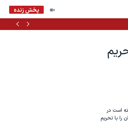
پخش زنده
قبلی
بعدی
حریم
ه است در
 را با تحریم