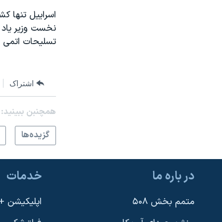
نرگس محمدی برنده جایزه نوبل صلح
اسراییل تنها کش
نخست وزیر یاد 
همایش محافظه‌کاران آمریکا «سی‌پک»
تسلیحات اتمی ب
صفحه‌های ویژه
سفر پرزیدنت ترامپ به چین
اشتراک
همچنبن ببینید:
گزيده‌ها
در باره ما
خدمات
متمم بخش ۵۰۸
اپلیکیشن +VOA