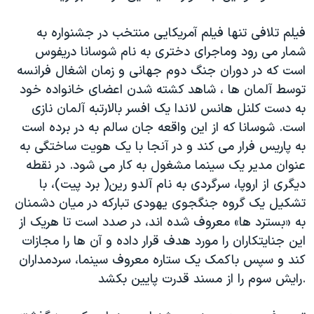
دنبال کنید
مستندها
فرهنگ و زندگی
فیلم تلافی تنها فیلم آمریکایی منتخب در جشنواره به
حقوق شهروندی
انتخابات ریاست جمهوری آمریکا ۲۰۲۴
شمار می رود وماجرای دختری به نام شوسانا دریفوس
اقتصادی
حمله جمهوری اسلامی به اسرائیل
است که در دوران جنگ دوم جهانی و زمان اشغال فرانسه
توسط آلمان ها ، شاهد کشته شدن اعضای خانواده خود
رمز مهسا
علم و فناوری
زبانهای مختلف
به دست کلنل هانس لاندا یک افسر بالارتبه آلمان نازی
اسرائیل در جنگ
ورزش زنان در ایران
است. شوسانا که از این واقعه جان سالم به در برده است
گالری عکس
اعتراضات زن، زندگی، آزادی
به پاریس فرار می کند و در آنجا با یک هویت ساختگی به
عنوان مدیر یک سینما مشغول به کار می شود. در نقطه
آرشیو پخش زنده
مجموعه مستندهای دادخواهی
دیگری از اروپا، سرگردی به نام آلدو رین( برد پیت)، با
تریبونال مردمی آبان ۹۸
تشکیل یک گروه جنگجوی یهودی تبارکه در میان دشمنان
دادگاه حمید نوری
به «بسترد ها» معروف شده اند، در صدد است تا هریک از
این جنایتکاران را مورد هدف قرار داده و آن ها را مجازات
چهل سال گروگان‌گیری
کند و سپس باکمک یک ستاره معروف سینما، سردمداران
قانون شفافیت دارائی کادر رهبری ایران
رایش سوم را از مسند قدرت پایین بکشد.
اعتراضات مردمی آبان ۹۸