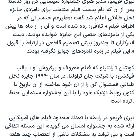
تیری فریمو، مدیر هنری جشنواره سینمایی کن روز گذشته
اسرائیل در جنگ
پس از آن که نام بیست فیلم منتخب برای نامزدی جایزه
نرگس محمدی برنده جایزه نوبل صلح
نخل طلائی اعلام شد گفت :«علیرغم حدسیاتی که در
همایش محافظه‌کاران آمریکا «سی‌پک»
اطراف فیلم « تلافی» زده شده است و آن را از ماه ها پیش
یکی از نامزدهای حتمی این جایزه خوانده بودند، دست
صفحه‌های ویژه
اندرکاران تا چندروز پیش تصمیم قاطعی در ارتباط با قبول
سفر پرزیدنت ترامپ به چین
این فیلم در زمره نامزدهای جوایز نگرفته بودند.»
کونتین تارانتینو که فیلم معروف و پرفروش او « پالپ
فیکشن» با شرکت جان تراولتا، در سال ۱۹۹۴ جایزه نخل
طلائی فستیوال کن را از آن خود ساخت، از آن تاریخ تا
کنون روابط نزدیک خود را با این جشنواره سینمایی حفظ
کرده است.
تیری فریمو در رابطه با تعداد محدود فیلم های آمریکایی
ارائه شده به جشنواره امسال می گوید:« این مسئله اتفاقی
است و می تواند به مشکلات ناشی از اعتصاب چند هفته