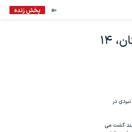
پخش زنده
در نبرد با نیروهای ائتلاف در افغانستان، ۱۴
نبردی در
لمند گشت می