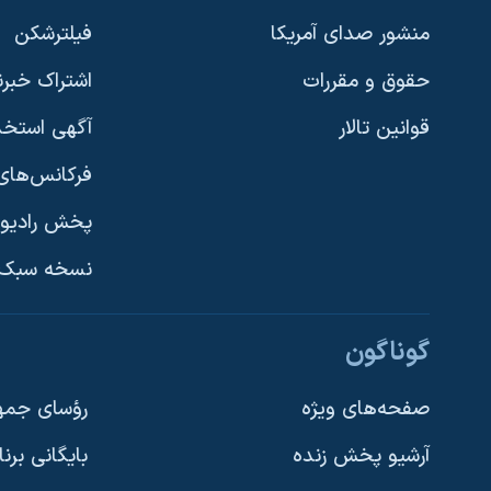
نرگس محمدی برنده جایزه نوبل صلح
منشور صدای آمریکا
فیلترشکن
همایش محافظه‌کاران آمریکا «سی‌پک»
حقوق و مقررات
اشتراک خبرن
صفحه‌های ویژه
قوانین تالار
آگهی استخد
سفر پرزیدنت ترامپ به چین
فرکانس‌های 
پخش رادیو
یادگیری زبان انگلیسی
نسخه سبک 
دنبال کنید
گوناگون
صفحه‌های ویژه
رؤسای جمهو
آرشیو پخش زنده
بایگانی برن
زبانهای مختلف