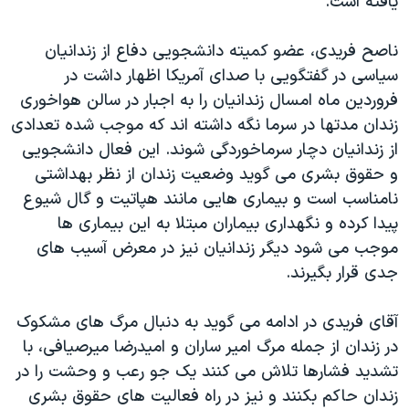
یافته است.
دنبال کنید
مستندها
فرهنگ و زندگی
ناصح فریدی، عضو کمیته دانشجویی دفاع از زندانیان
حقوق شهروندی
انتخابات ریاست جمهوری آمریکا ۲۰۲۴
سیاسی در گفتگویی با صدای آمریکا اظهار داشت در
اقتصادی
حمله جمهوری اسلامی به اسرائیل
فروردین ماه امسال زندانیان را به اجبار در سالن هواخوری
رمز مهسا
علم و فناوری
زندان مدتها در سرما نگه داشته اند که موجب شده تعدادی
زبانهای مختلف
از زندانیان دچار سرماخوردگی شوند. این فعال دانشجویی
اسرائیل در جنگ
ورزش زنان در ایران
و حقوق بشری می گوید وضعیت زندان از نظر بهداشتی
گالری عکس
اعتراضات زن، زندگی، آزادی
نامناسب است و بیماری هایی مانند هپاتیت و گال شیوع
آرشیو پخش زنده
مجموعه مستندهای دادخواهی
پیدا کرده و نگهداری بیماران مبتلا به این بیماری ها
موجب می شود دیگر زندانیان نیز در معرض آسیب های
تریبونال مردمی آبان ۹۸
جدی قرار بگیرند.
دادگاه حمید نوری
چهل سال گروگان‌گیری
آقای فریدی در ادامه می گوید به دنبال مرگ های مشکوک
در زندان از جمله مرگ امیر ساران و امیدرضا میرصیافی، با
قانون شفافیت دارائی کادر رهبری ایران
تشدید فشارها تلاش می کنند یک جو رعب و وحشت را در
اعتراضات مردمی آبان ۹۸
زندان حاکم بکنند و نیز در راه فعالیت های حقوق بشری