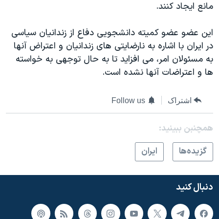
اسرائیل در جنگ
مانع ایجاد کنند.
نرگس محمدی برنده جایزه نوبل صلح
این عضو عضو کمیته دانشجویی دفاع از زندانیان سیاسی
همایش محافظه‌کاران آمریکا «سی‌پک»
در ایران با اشاره به نارضایتی های زندانیان و اعتراض آنها
صفحه‌های ویژه
به مسئولان امر، می افزاید تا به حال توجهی به خواسته
ها و اعتراضات آنها نشده است.
سفر پرزیدنت ترامپ به چین
اشتراک
Follow us
همچنبن ببینید:
گزيده‌ها
ايران
دنبال کنید