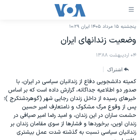
ینکهای
ابل
سترسی
پنجشنبه ۱۵ مرداد ۱۴۰۵ ایران ۱۰:۲۹
خانه
هش
وضعیت زندانهای ایران
نسخه سبک وب‌سایت
ه
حتوای
۰۴ اردیبهشت ۱۳۸۸
موضوع ها
صلی
برنامه های تلویزیونی
ایران
اشتراک
هش
جدول برنامه ها
ه
آمریکا
کمیته دانشجویی دفاع از زندانیان سیاسی در ایران، با
فحه
صفحه‌های ویژه
صدور دو اطلاعیه جداگانه، گزارش داده است که بر اساس
جهان
صلی
خبرهای رسیده از داخل زندان رجایی شهر (گوهردشتکرج )؛
فرکانس‌های صدای آمریکا
ورزشی
جام جهانی ۲۰۲۶
هش
پس از وقوع مرگ مشکوک و نامتعارف امیر حسین
پخش رادیویی
ه
گزیده‌ها
عملیات خشم حماسی
حشمت ساران در این زندان، و امید رضا امیر صیافی در
ستجو
زندان اوین، برخوردها و فشارها از سوی مقامان زندان بر
۲۵۰سالگی آمریکا
ویژه برنامه‌ها
یادگیری زبان انگلیسی
زندانیان سیاسی نسبت به گذشته شدت عمل بیشتری
ویدیوها
بایگانی برنامه‌های تلویزیونی