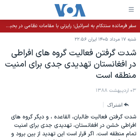
ینکهای
ابل
سترسی
سفر فرمانده سنتکام به اسرائیل؛ رایزنی با مقامات نظامی در بحبوحه تلاش‌ها برای توافق با جمهوری اسلامی
خانه
هش
شنبه ۱۷ مرداد ۱۴۰۵ ایران ۲۲:۵۶
نسخه سبک وب‌سایت
ه
شدت گرفتن فعاليت گروه های افراطی
حتوای
موضوع ها
در افغانستان تهديدی جدی برای امنيت
صلی
برنامه های تلویزیونی
ایران
هش
منطقه است
جدول برنامه ها
ه
آمریکا
فحه
صفحه‌های ویژه
۰۳ اردیبهشت ۱۳۸۸
جهان
صلی
فرکانس‌های صدای آمریکا
ورزشی
جام جهانی ۲۰۲۶
هش
اشتراک
پخش رادیویی
ه
گزیده‌ها
عملیات خشم حماسی
شدت گرفتن فعالیت طالبان، القاعده ، و دیگر گروه های
ستجو
۲۵۰سالگی آمریکا
ویژه برنامه‌ها
افراطی خشن در افغانستان، تهدیدی جدی برای امنیت
یادگیری زبان انگلیسی
تمام منطقه است. اگر قرار است این تهدید از بین برود و
ویدیوها
بایگانی برنامه‌های تلویزیونی