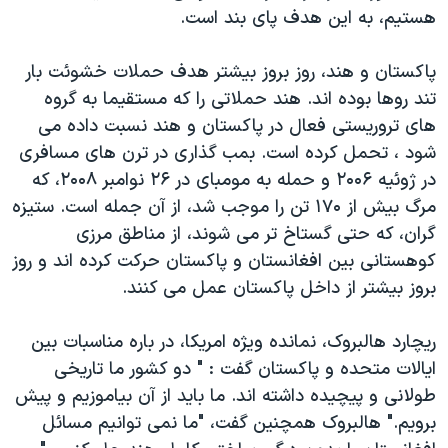
اسرائیل در جنگ
هستیم، به این هدف پای بند است.
نرگس محمدی برنده جایزه نوبل صلح
پاکستان و هند، روز بروز بیشتر هدف حملات خشوئت بار
همایش محافظه‌کاران آمریکا «سی‌پک»
تند روها بوده اند. هند حملاتی را که مستقیما به گروه
صفحه‌های ویژه
های تروریستی فعال در پاکستان و هند نسبت داده می
سفر پرزیدنت ترامپ به چین
شود ، تحمل کرده است. بمب گذاری در ترن های مسافری
در ژوئیه ۲۰۰۶ و حمله به مومبای در ۲۶ نوامبر ۲۰۰۸، که
مرگ بیش از ۱۷۰ تن را موجب شد، از آن جمله است. ستیزه
گران، که حتی گستاخ تر می شوند، از مناطق مرزی
کوهستانی بین افغانستان و پاکستان حرکت کرده اند و روز
بروز بیشتر از داخل پاکستان عمل می کنند.
ریچارد هالبروک، نمانده ویژه امریکا، در باره مناسبات بین
ایالات متحده و پاکستان گفت : " دو کشور ما تاریخی
طولانی و پیچیده داشته اند. ما باید از آن بیاموزیم و پیش
برویم." هالبروک همچنین گفت، "ما نمی توانیم مسائل