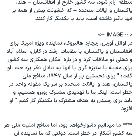
منطقه آرام شود، سه کشور خارج از افغانستان – هند،
دنبال کنید
مستندها
فرهنگ و زندگی
پاکستان و ایالات متحده – که خشونت بیش از همه بر
حقوق شهروندی
انتخابات ریاست جمهوری آمریکا ۲۰۲۴
آنها تاثیر داشته است، باید با یکدیگر کار کنند.
اقتصادی
حمله جمهوری اسلامی به اسرائیل
<!-- IMAGE -->
رمز مهسا
علم و فناوری
در اوائل آوریل، ریچارد هالبروک، نماینده ویژه امریکا برای
زبانهای مختلف
اسرائیل در جنگ
ورزش زنان در ایران
افغانستان و پاکستان، با مقامات ارشد در کابل، اسلام آباد
و دهلی نو ملاقات کرد و در باره امکان همکاری سه کشور
گالری عکس
اعتراضات زن، زندگی، آزادی
برای مقابله با ستیزه گران با آنها به تبادل نظر پرداخت. او
آرشیو پخش زنده
مجموعه مستندهای دادخواهی
گفت: " برای نخستین بار از سال ۱۹۴۷، منافع ملی
تریبونال مردمی آبان ۹۸
پاکستان، هند و ایالالت متحده بر سر یک مقوله واحد در
خطر است. اینک ما با تهدیدی مشترک روبرو هستیم، و
دادگاه حمید نوری
باید برای رسیدن به هدف مشترک با یکدیگر کار کنیم." او
چهل سال گروگان‌گیری
افزود
قانون شفافیت دارائی کادر رهبری ایران
**** ما میدانیم دشوارخواهد بود، اما منافع امنیت ملی هر
اعتراضات مردمی آبان ۹۸
سه کشور آشکارا در خطر است. دولتی که ما نماینده آن