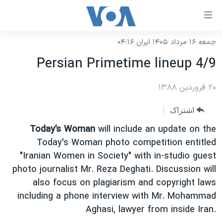
ینکهای
ابل
سترسی
جمعه ۱۶ مرداد ۱۴۰۵ ایران ۰۴:۱۶
خانه
هش
Persian Primetime lineup 4/9
نسخه سبک وب‌سایت
ه
حتوای
۲۰ فروردین ۱۳۸۸
موضوع ها
صلی
برنامه های تلویزیونی
ایران
اشتراک
هش
جدول برنامه ها
ه
آمریکا
Today’s Woman
will include an update on the
فحه
صفحه‌های ویژه
Today's Woman photo competition entitled
جهان
صلی
"Iranian Women in Society" with in-studio guest
فرکانس‌های صدای آمریکا
ورزشی
جام جهانی ۲۰۲۶
هش
photo journalist Mr. Reza Deghati. Discussion will
پخش رادیویی
ه
گزیده‌ها
عملیات خشم حماسی
also focus on plagiarism and copyright laws
ستجو
including a phone interview with Mr. Mohammad
۲۵۰سالگی آمریکا
ویژه برنامه‌ها
یادگیری زبان انگلیسی
Aghasi, lawyer from inside Iran.
ویدیوها
بایگانی برنامه‌های تلویزیونی