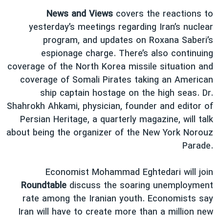
دنبال کنید
مستندها
فرهنگ و زندگی
News and Views
covers the reactions to
yesterday’s meetings regarding Iran’s nuclear
حقوق شهروندی
انتخابات ریاست جمهوری آمریکا ۲۰۲۴
program, and updates on Roxana Saberi’s
اقتصادی
حمله جمهوری اسلامی به اسرائیل
espionage charge. There’s also continuing
رمز مهسا
علم و فناوری
coverage of the North Korea missile situation and
زبانهای مختلف
coverage of Somali Pirates taking an American
اسرائیل در جنگ
ورزش زنان در ایران
ship captain hostage on the high seas. Dr.
گالری عکس
اعتراضات زن، زندگی، آزادی
Shahrokh Ahkami, physician, founder and editor of
آرشیو پخش زنده
مجموعه مستندهای دادخواهی
Persian Heritage, a quarterly magazine, will talk
about being the organizer of the New York Norouz
تریبونال مردمی آبان ۹۸
Parade.
دادگاه حمید نوری
چهل سال گروگان‌گیری
Economist Mohammad Eghtedari will join
Roundtable
discuss the soaring unemployment
قانون شفافیت دارائی کادر رهبری ایران
rate among the Iranian youth. Economists say
اعتراضات مردمی آبان ۹۸
Iran will have to create more than a million new