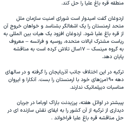
منطقه قره باغ علیا را حل کند.
دنبال کنید
مستندها
فرهنگ و زندگی
حقوق شهروندی
انتخابات ریاست جمهوری آمریکا ۲۰۲۴
اردوغان گفت امیدوار است شورای امنیت سازمان ملل
متحد ارمنستان را یک اشغالگر بشناسد و خواهان خروج آن
اقتصادی
حمله جمهوری اسلامی به اسرائیل
از قره باغ علیا شود. اردوغان افزود یک هیات بین المللی به
رمز مهسا
علم و فناوری
ریاست مشترک ایالات متحده، روسیه و فرانسه – معروف
زبانهای مختلف
اسرائیل در جنگ
ورزش زنان در ایران
به گروه مینسک – ۱٧سال تلاش کرده است به مناقشه
پایان دهد.
گالری عکس
اعتراضات زن، زندگی، آزادی
آرشیو پخش زنده
مجموعه مستندهای دادخواهی
ترکیه در این اختلاف جانب آذربایجان را گرفته و در سالهای
تریبونال مردمی آبان ۹۸
دهه ۱٩۰مرزهای خود با ارمنستان را بست. آنکارا و ایروان
مناسبات دیپلماتیک ندارند.
دادگاه حمید نوری
چهل سال گروگان‌گیری
پیبشتر در اوائل هفته، پرزیدنت باراک اوباما در جریان
قانون شفافیت دارائی کادر رهبری ایران
دیداری از ترکیه از آن کشور را به ایفای نقش سازنده ای در
حل مناقشه قره باغ علیا فراخواند .
اعتراضات مردمی آبان ۹۸