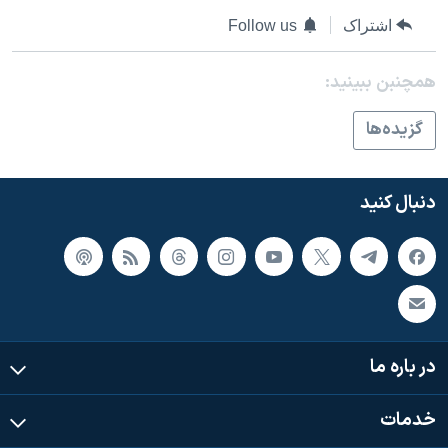
اسرائیل در جنگ
اشتراک
Follow us
نرگس محمدی برنده جایزه نوبل صلح
همایش محافظه‌کاران آمریکا «سی‌پک»
همچنبن ببینید:
صفحه‌های ویژه
گزيده‌ها
سفر پرزیدنت ترامپ به چین
دنبال کنید
در باره ما
خدمات