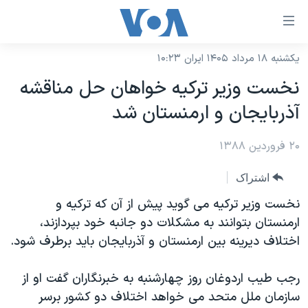
ینکهای
ابل
سترسی
یکشنبه ۱۸ مرداد ۱۴۰۵ ایران ۱۰:۲۳
خانه
هش
نخست وزیر ترکیه خواهان حل مناقشه
نسخه سبک وب‌سایت
ه
آذربایجان و ارمنستان شد
حتوای
موضوع ها
صلی
۲۰ فروردین ۱۳۸۸
برنامه های تلویزیونی
ایران
هش
جدول برنامه ها
ه
آمریکا
اشتراک
فحه
صفحه‌های ویژه
جهان
نخست وزیر ترکیه می گوید پیش از آن که ترکیه و
صلی
فرکانس‌های صدای آمریکا
ارمنستان بتوانند به مشکلات دو جانبه خود بپردازند،
ورزشی
جام جهانی ۲۰۲۶
هش
اختلاف دیرینه بین ارمنستان و آذربایجان باید برطرف شود.
پخش رادیویی
ه
گزیده‌ها
عملیات خشم حماسی
ستجو
۲۵۰سالگی آمریکا
ویژه برنامه‌ها
رجب طیب اردوغان روز چهارشنبه به خبرنگاران گفت او از
یادگیری زبان انگلیسی
سازمان ملل متحد می خواهد اختلاف دو کشور برسر
ویدیوها
بایگانی برنامه‌های تلویزیونی