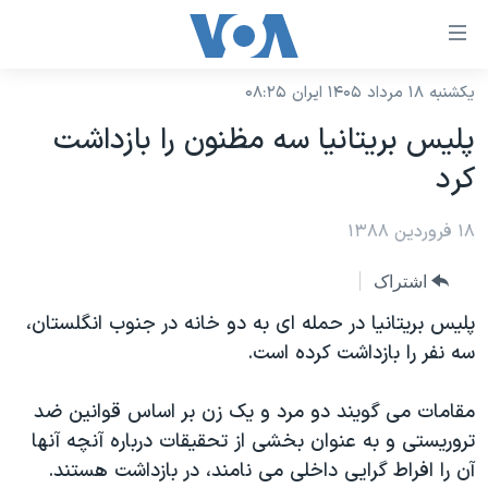
ینکهای
ابل
سترسی
یکشنبه ۱۸ مرداد ۱۴۰۵ ایران ۰۸:۲۵
خانه
هش
پلیس بریتانیا سه مظنون را بازداشت
نسخه سبک وب‌سایت
ه
کرد
حتوای
موضوع ها
صلی
۱۸ فروردین ۱۳۸۸
برنامه های تلویزیونی
ایران
هش
جدول برنامه ها
ه
آمریکا
اشتراک
فحه
صفحه‌های ویژه
جهان
پلیس بریتانیا در حمله ای به دو خانه در جنوب انگلستان،
صلی
فرکانس‌های صدای آمریکا
سه نفر را بازداشت کرده است.
ورزشی
جام جهانی ۲۰۲۶
هش
پخش رادیویی
ه
گزیده‌ها
عملیات خشم حماسی
مقامات می گویند دو مرد و یک زن بر اساس قوانین ضد
ستجو
۲۵۰سالگی آمریکا
ویژه برنامه‌ها
تروریستی و به عنوان بخشی از تحقیقات درباره آنچه آنها
یادگیری زبان انگلیسی
آن را افراط گرایی داخلی می نامند، در بازداشت هستند.
ویدیوها
بایگانی برنامه‌های تلویزیونی