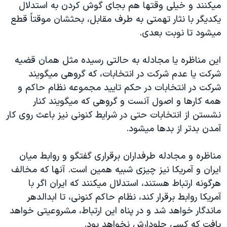
میکنند و خیلی وقتها هم بجای گوش کردن به استدلال
دنبال کنید
مستندها
فرهنگ و زندگی
یکدیگر با نثار تهمتی به طرف مقابل، بحثشان موقتاً قطع
حقوق شهروندی
انتخابات ریاست جمهوری آمریکا ۲۰۲۴
میشود تا نوبت بعدی.
اقتصادی
حمله جمهوری اسلامی به اسرائیل
این مناظره یا مجادله به حالتی رسیده مثل همان قضیه
رمز مهسا
علم و فناوری
شرکت یا عدم شرکت در انتخابات، که گروهی میگویند
زبانهای مختلف
اسرائیل در جنگ
ورزش زنان در ایران
شرکت در انتخابات در حکم تایید مجموعه نظام حاکم و
همه کارها و اصول آنست و گروهی که میگویند کنار
گالری عکس
اعتراضات زن، زندگی، آزادی
نشستن از انتخابات حتی در شرایط کنونی نیز باعث روی کار
آرشیو پخش زنده
مجموعه مستندهای دادخواهی
آمدن بدتر از بدها میشود.
تریبونال مردمی آبان ۹۸
مناظره و مجادله طرفداران برقراری گفتگو و روابط میان
دادگاه حمید نوری
ایران و آمریکا نیز چیزی شبیه همین است. آنها که مخالف
چهل سال گروگان‌گیری
هرگونه ارتباط هستند، استدلال میکنند که ایران اگر با
قانون شفافیت دارائی کادر رهبری ایران
آمریکا روابط برقرار کند، نظام حاکم کنونی، تا ابدالدهر
ماندگار خواهد شد و در پناه این ارتباط، مشروعیتی خواهد
اعتراضات مردمی آبان ۹۸
یافت که کسی جلودارش نخواهد بود.