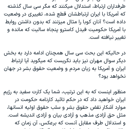
اسرائیل در جنگ
طرفداران ارتباط، استدلال میکنند که مگر سی سال گذشته
نرگس محمدی برنده جایزه نوبل صلح
که آمریکا با ایران ارتباطشان قطع شده، تغییری در وضعیت
داده است؟ آنان کوبا را مثال میزنند که بدون داشتن روابط
همایش محافظه‌کاران آمریکا «سی‌پک»
با آمریکا حکومیت فیدل کاسترو پنجاه سالیت که مانده و
صفحه‌های ویژه
تغییر نیافته است.
سفر پرزیدنت ترامپ به چین
در حالیکه این بحث سی سال همچنان ادامه دارد به بخش
دیگر سوال مهران نیز باید نگریست که میگوید آیا ارتباط
ایران و آمریکا به زیان مردم و وضعیت حقوق بشر در جهان
نخواهد بود؟
منظور اینست که به این ترتیب، شما یک کارت سفید به رژیم
ایران خواهید داد که در حکم تائید کارنامه حکومت در
موارد آشکار نقض حقوق بشر و سلب حقوق اولیه انسانها،
مثل حق آزادی مذهب و آزادی بیان و آزادی اندیشه است.
و استدلال طرف مقابل آنست که برعکس، آن زمان که