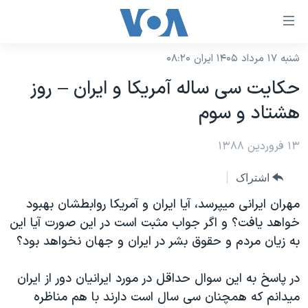
ینکهای
ابل
سترسی
شنبه ۱۷ مرداد ۱۴۰۵ ایران ۰۸:۲۰
خانه
هش
حکایت سی ساله آمریکا و ایران – روز
نسخه سبک وب‌سایت
ه
هشتاد و سوم
حتوای
موضوع ها
صلی
۱۳ فروردین ۱۳۸۸
برنامه های تلویزیونی
ایران
هش
جدول برنامه ها
ه
آمریکا
اشتراک
فحه
صفحه‌های ویژه
جهان
مهران ایرانی میپرسد، آیا ایران و آمریکا روابطشان بهبود
صلی
فرکانس‌های صدای آمریکا
خواهد یافت؟ و اگر جواب مثبت است در این صورت آیا این
ورزشی
جام جهانی ۲۰۲۶
هش
به زیان مردم و حقوق بشر در ایران و جهان نخواهد بود؟
پخش رادیویی
ه
گزیده‌ها
عملیات خشم حماسی
ستجو
۲۵۰سالگی آمریکا
ویژه برنامه‌ها
در پاسخ به این سوال حداقل در مورد ایرانیان دور از ایران
یادگیری زبان انگلیسی
میدانم که همچنان سی سال است دارند با هم مناظره
ویدیوها
بایگانی برنامه‌های تلویزیونی