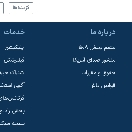
گزيده‌ها
در باره ما
خدمات
متمم بخش ۵۰۸
اپلیکیشن +VOA
منشور صدای آمریکا
فیلترشکن
حقوق و مقررات
اشتراک خبرن
قوانین تالار
آگهی استخد
فرکانس‌های 
پخش رادیو
یادگیری زبان انگلیسی
نسخه سبک 