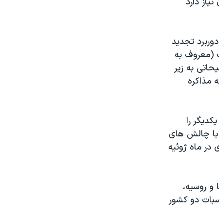
یاز دارد
وربرد تجدید
ک (معروف به
حاتی به زیر
ا به مذاکره
کدیگر را
 با چالش های
 در ماه ژوئیه
 و روسیه،
سبات دو کشور