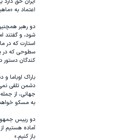
ایران حق دارد ی
مستندها
فرهنگ و زندگی
اعتماد به «ماهی
حقوق شهروندی
انتخابات ریاست جمهوری آمریکا ۲۰۲۴
اقتصادی
حمله جمهوری اسلامی به اسرائیل
دو رهبر همچنین
شود، و گفتند ا
رمز مهسا
علم و فناوری
استارت که در م
اسرائیل در جنگ
ورزش زنان در ایران
گالری عکس
اعتراضات زن، زندگی، آزادی
کندگان دستور دا
آرشیو پخش زنده
مجموعه مستندهای دادخواهی
باراک اوباما و 
تریبونال مردمی آبان ۹۸
دشمن تلقی نمی 
دادگاه حمید نوری
جهانی، از جمله 
به مسکو خواهد
چهل سال گروگان‌گیری
قانون شفافیت دارائی کادر رهبری ایران
دو رییس جمهور د
اعتراضات مردمی آبان ۹۸
آماده هستیم از
باز کنیم.»
اسرائیل در جنگ