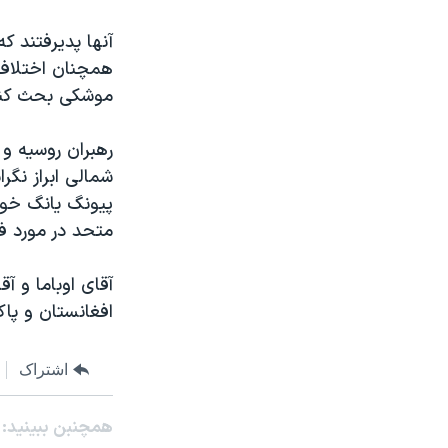
نرگس محمدی برنده جایزه نوبل صلح
آنها پدیرفتند ک
همایش محافظه‌کاران آمریکا «سی‌پک»
همچنان اختلاف د
موشکی بحث کنن
صفحه‌های ویژه
سفر پرزیدنت ترامپ به چین
رهبران روسیه و
شمالی ابراز نگر
پیونگ یانگ خوا
متحد در مورد فع
آقای اوباما و آ
افغانستان و پا
اشتراک
همچنبن ببینید: