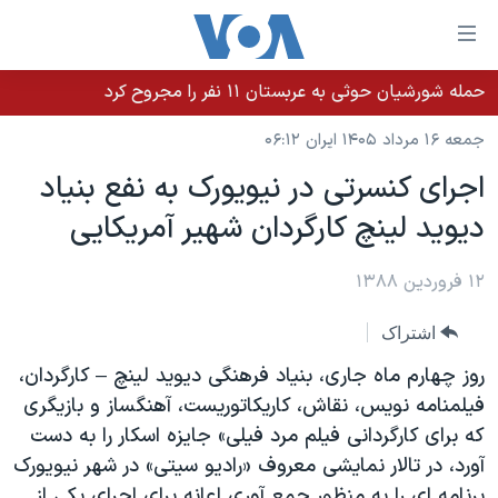
ینکهای
ابل
سترسی
حمله شورشیان حوثی به عربستان ۱۱ نفر را مجروح کرد
خانه
هش
جمعه ۱۶ مرداد ۱۴۰۵ ایران ۰۶:۱۲
نسخه سبک وب‌سایت
ه
اجرای کنسرتی در نیویورک به نفع بنیاد
حتوای
موضوع ها
دیوید لینچ کارگردان شهیر آمریکایی
صلی
برنامه های تلویزیونی
ایران
هش
جدول برنامه ها
ه
۱۲ فروردین ۱۳۸۸
آمریکا
فحه
صفحه‌های ویژه
جهان
اشتراک
صلی
فرکانس‌های صدای آمریکا
ورزشی
جام جهانی ۲۰۲۶
هش
روز چهارم ماه جاری، بنیاد فرهنگی دیوید لینچ – کارگردان،
پخش رادیویی
ه
گزیده‌ها
عملیات خشم حماسی
فیلمنامه نویس، نقاش، کاریکاتوریست، آهنگساز و بازیگری
ستجو
که برای کارگردانی فیلم مرد فیلی» جایزه اسکار را به دست
۲۵۰سالگی آمریکا
ویژه برنامه‌ها
یادگیری زبان انگلیسی
آورد، در تالار نمایشی معروف «رادیو سیتی» در شهر نیویورک
ویدیوها
بایگانی برنامه‌های تلویزیونی
برنامه ای را به منظور جمع آوری اعانه برای اجرای یکی از