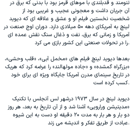
اسرائیل در جنگ
تنومند و قدبلندی با موهای قرمز بود با بدنی که برق در
آن جریان داشت و معجونی عجیب و غریبی بود از
نرگس محمدی برنده جایزه نوبل صلح
شخصیت نخستین فیلم او و عشق و علاقه ای که دیوید
همایش محافظه‌کاران آمریکا «سی‌پک»
لینچ به آمریکای دهه ۵۰ میلادی دارد. دوران اوج صنعت در
صفحه‌های ویژه
آمریکا و زمانی که برق، نفت و ذغال سنگ نقش عمده ای
را در تحولات صنعتی این کشور بازی می کرد.
سفر پرزیدنت ترامپ به چین
بعدها دیوید لینچ فیلم های «مخمل آبی»، «قلب وحشی»،
«بزرگراه گمشده» و «جاده مولهالند» را عرضه کرد که هریک
در تاریخ سینمای مدرن آمریکا جایگاه ویژه ای برای خود
کسب کرده است.
دیوید لینچ در سال ۱۹۷۳ درشهر لس آنجلس با تکنیک
«مدیتیشن ورارویی» آشنا شد و از آن تاریخ به بعد، هر روز
دو بار و هر بار به مدت ۲۰ دقیقه او دست به این شیوه
عبادت از طریق تفکر و اندیشه می زند.