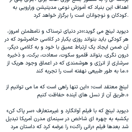
دنبال کنید
مستندها
فرهنگ و زندگی
اهداف این بنیاد که آموزش نوعی مدیتیشن ورارویی به
کودکان و نوجوانان است را برگزار خواهد کرد.
حقوق شهروندی
انتخابات ریاست جمهوری آمریکا ۲۰۲۴
اقتصادی
حمله جمهوری اسلامی به اسرائیل
دیوید لینچ می گوید:«در دنیای ترسناک و نامطمئن امروز،
رمز مهسا
علم و فناوری
هر کودکی باید بتواند روزی یکبار در کلاسی حاضرشود که در
زبانهای مختلف
آن ضمن ایجاد یک ارتباط عمیق با خود و به کلامی دیگر،
اسرائیل در جنگ
ورزش زنان در ایران
درون نگری، بتواند قلمرو سکوت، سعادت، برکت، و ذخیره
گالری عکس
اعتراضات زن، زندگی، آزادی
سرشاری از انرژی و هوشمندی که در اعماق وجود هریک از
آرشیو پخش زنده
مجموعه مستندهای دادخواهی
ما به طور طبیعی نهفته است را تجربه کند.»
تریبونال مردمی آبان ۹۸
لینچ معتقد است: «این تنها راهی است که ما می توانیم از
دادگاه حمید نوری
طریق آن از نسل های آینده حفاظت کنیم.»
چهل سال گروگان‌گیری
دیوید لینچ که با فیلم آوانگارد و غیرمتعارف «سر پاک کن»
قانون شفافیت دارائی کادر رهبری ایران
یکشبه به چهره ای شاخص در سینمای مدرن آمریکا تبدیل
اعتراضات مردمی آبان ۹۸
شد بعدها فیلم «رانی راکت» را عرضه کرد که داستان مرد