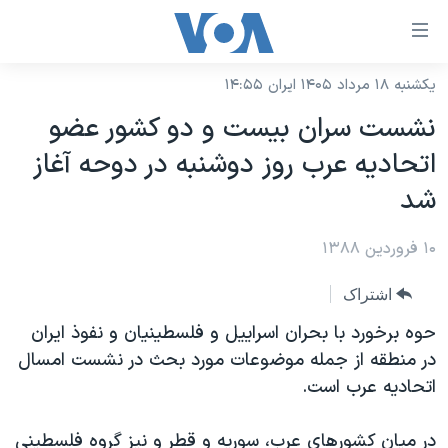
ینکهای
ابل
سترسی
یکشنبه ۱۸ مرداد ۱۴۰۵ ایران ۱۴:۵۵
خانه
هش
نشست سران بیست و دو کشور عضو
نسخه سبک وب‌سایت
ه
اتحادیه عرب روز دوشنبه در دوحه آغاز
حتوای
موضوع ها
شد
صلی
برنامه های تلویزیونی
ایران
هش
۱۰ فروردین ۱۳۸۸
جدول برنامه ها
ه
آمریکا
فحه
صفحه‌های ویژه
جهان
اشتراک
صلی
فرکانس‌های صدای آمریکا
ورزشی
جام جهانی ۲۰۲۶
حوه برخورد با بحران اسراییل و فلسطینیان و نفوذ ایران
هش
پخش رادیویی
در منطقه از جمله موضوعات مورد بحث در نشست امسال
ه
گزیده‌ها
عملیات خشم حماسی
اتحادیه عرب است.
ستجو
۲۵۰سالگی آمریکا
ویژه برنامه‌ها
یادگیری زبان انگلیسی
ویدیوها
بایگانی برنامه‌های تلویزیونی
در میان کشورهای عرب، سوریه و قطر و نیز گروه فلسطینی