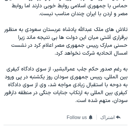
حماس با جمهوری اسلامی روابط خوبی دارند اما روابط
دنبال کنید
مستندها
فرهنگ و زندگی
مصر و اردن با ایران چندان مناسب نیست.
حقوق شهروندی
انتخابات ریاست جمهوری آمریکا ۲۰۲۴
اقتصادی
حمله جمهوری اسلامی به اسرائیل
تلاش های ملک عبدالله پادشاه عربستان سعودی به منظور
برقراری آشتی میان این دولت ها بی نتیجه ماند زیرا
رمز مهسا
علم و فناوری
زبانهای مختلف
حسنی مبارک رییس جمهوری مصر اعلام کرد در نشست
اسرائیل در جنگ
ورزش زنان در ایران
امسال اتحادیه شرکت نخواهد کرد.
گالری عکس
اعتراضات زن، زندگی، آزادی
به رغم صدور حکم جلب عمرالبشیر، از سوی دادگاه کیفری
آرشیو پخش زنده
مجموعه مستندهای دادخواهی
بین المللی، رییس جمهوری سودان روز یکشنبه در پی ورود
تریبونال مردمی آبان ۹۸
به دوحه با استقبال زیادی مواجه شد، وی از سوی دادگاه
دادگاه حمید نوری
کیفری بین المللی به ارتکاب جنایات جنگی در منطقه دارفور
سودان، متهم شده است.
چهل سال گروگان‌گیری
قانون شفافیت دارائی کادر رهبری ایران
اشتراک
Follow us
اعتراضات مردمی آبان ۹۸