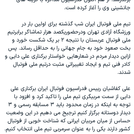
دنبال کنید
مستندها
فرهنگ و زندگی
جانشینی وی را آغاز کرده است.
حقوق شهروندی
انتخابات ریاست جمهوری آمریکا ۲۰۲۴
تیم ملی فوتبال ایران شب گذشته برای اولین بار در
اقتصادی
حمله جمهوری اسلامی به اسرائیل
ورزشگاه آزادی تهران ودرحضوریکصد هزار تماشاگر برابرتیم
رمز مهسا
علم و فناوری
ملی فوتبال عربستان با نتیجه ۲ بر یک شکست خورد و
زبانهای مختلف
بخت صعود خود به جام جهانی را به حداقل رساند. پس
اسرائیل در جنگ
ورزش زنان در ایران
ازاین دیدار مردم در شعارهایی خواستار برکناری علی دایی و
گالری عکس
اعتراضات زن، زندگی، آزادی
کادر فنی تیم و ایجاد تغییراتی مثبت درتیم ملی فوتبال
آرشیو پخش زنده
مجموعه مستندهای دادخواهی
شدند.
تریبونال مردمی آبان ۹۸
علی كفاشیان رییس فدراسیون فوتبال ایران بركناری علی
دادگاه حمید نوری
دایی از سمت مربیگری تیم ملی را تاكید كرد و افزود با
چهل سال گروگان‌گیری
توجه به اینكه در زمان محدود باید ۳ مسابقه رسمی و ۳
دیدار دوستانه برگزار كنیم ترجیح می دهیم در این وضعیت
قانون شفافیت دارائی کادر رهبری ایران
حساس از میان مربیان ایرانی كه شناخت خوبی از فوتبال
اعتراضات مردمی آبان ۹۸
كشور دارند یكی را به عنوان سرمربی تیم ملی انتخاب كنیم.