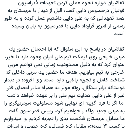
اسرائیل در جنگ
كفاشیان درباره نحوه عملی كردن تعهدات فدراسیون
فوتبال درخصوص دایی گفت: قبل از دیدار با عربستان به
نرگس محمدی برنده جایزه نوبل صلح
همه تعهداتی كه به علی دایی داشتیم عمل كرده و به طور
همایش محافظه‌کاران آمریکا «سی‌پک»
رسمی از امروز قرارداد دایی با فدراسیون به پایان رسیده
صفحه‌های ویژه
است.
سفر پرزیدنت ترامپ به چین
كفاشیان در پاسخ به این سئوال كه آیا احتمال حضور یك
مربی خارجی روی نیمكت تیم ملی ایران وجود دارد یا خیر،
عنوان كرد که به دلیل محدودیت زمانی نمی توانیم مربی
خارجی به تیم بیاوریم. هدف ما حضور یك مربی داخلی كه
شناخت كامل و تجربه بالایی دارد است. وی افزود: در دیدار
دوستانه برابر سنگال، روته مولر به همراه سایر اعضای فنی
غیر از علی دایی هدایت تیم ملی را بر عهده خواهد داشت
اما اگر تا فردا گزینه ای نهایی شود مسئولیت سرمربیگری را
به مربی جدید واگذار خواهیم كرد. رییس فدراسیون گفت
ما مقابل عربستان شكست بدی را تجربه كردیم و امیدواریم
با كسب ۳ پیروزی مقابل كره شمالی، كره جنوبی و امارات