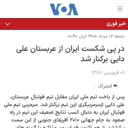
ینکهای
ابل
سترسی
خبر فوری
خانه
هش
جمعه ۱۶ مرداد ۱۴۰۵ ایران ۰۰:۴۰
نسخه سبک وب‌سایت
ه
در پی شکست ایران از عربستان علی
حتوای
موضوع ها
دایی برکنار شد
صلی
برنامه های تلویزیونی
ایران
هش
جدول برنامه ها
ه
۰۹ فروردین ۱۳۸۸
آمریکا
فحه
صفحه‌های ویژه
جهان
اشتراک
صلی
فرکانس‌های صدای آمریکا
ورزشی
جام جهانی ۲۰۲۶
هش
پس از باخت تیم ملی ایران مقابل تیم فوتبال عربستان،
پخش رادیویی
ه
گزیده‌ها
عملیات خشم حماسی
علی دایی ازسرمربیگری این تیم برکنار شد. سرمربی تیم ملی
ستجو
فوتبال ایران به دنبال کسب نتایج ضعیف این تیم در راه
۲۵۰سالگی آمریکا
ویژه برنامه‌ها
یادگیری زبان انگلیسی
صعود به جام جهانی ۲۰۱۰ آفریقای جنوبی از این سمت
ویدیوها
بایگانی برنامه‌های تلویزیونی
برکنارشد. از هم اکنون فدراسیون مذاکره با گزینه های