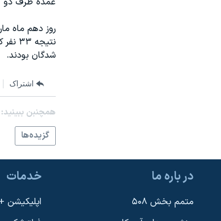
عمده ظرف دو ه
مستندها
فرهنگ و زندگی
حقوق شهروندی
انتخابات ریاست جمهوری آمریکا ۲۰۲۴
روز دهم ماه مار
اقتصادی
حمله جمهوری اسلامی به اسرائیل
نتیجه 
شدگان بودند.
رمز مهسا
علم و فناوری
اسرائیل در جنگ
ورزش زنان در ایران
اشتراک
گالری عکس
اعتراضات زن، زندگی، آزادی
آرشیو پخش زنده
مجموعه مستندهای دادخواهی
همچنبن ببینید:
تریبونال مردمی آبان ۹۸
گزيده‌ها
دادگاه حمید نوری
چهل سال گروگان‌گیری
در باره ما
خدمات
قانون شفافیت دارائی کادر رهبری ایران
اعتراضات مردمی آبان ۹۸
متمم بخش ۵۰۸
اپلیکیشن +VOA
اسرائیل در جنگ