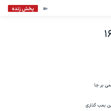
پخش زنده
بمب در عراق هشت کشته و ۱۶
نفجار بمب در غرب بغداد دست کم هشت کشته و ۱۶ زخمی بر جا
ین بمب گذاری