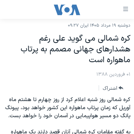
ینکهای
ابل
سترسی
دوشنبه ۱۹ مرداد ۱۴۰۵ ایران ۰۹:۲۷
خانه
هش
کره شمالی می گوید علی رغم
نسخه سبک وب‌سایت
ه
هشدارهای جهانی مصمم به پرتاب
حتوای
موضوع ها
ماهواره است
صلی
برنامه های تلویزیونی
ایران
هش
۰۱ فروردین ۱۳۸۸
جدول برنامه ها
ه
آمریکا
فحه
صفحه‌های ویژه
جهان
اشتراک
صلی
فرکانس‌های صدای آمریکا
ورزشی
جام جهانی ۲۰۲۶
کره شمالی روز شنبه اعلام کرد از روز چهارم تا هشتم ماه
هش
پخش رادیویی
آوریل که زمان پرتاب ماهواره این کشور خواهد بود، پیونگ
ه
گزیده‌ها
عملیات خشم حماسی
یانگ دو مسیر هواپیمایی در آسمان خود را خواهد بست.
ستجو
۲۵۰سالگی آمریکا
ویژه برنامه‌ها
یادگیری زبان انگلیسی
ویدیوها
بایگانی برنامه‌های تلویزیونی
به گفته مقامات کره شمالی آنان قصد دارند یک ماهواره