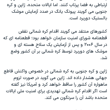
ارتباطی به فضا پرتاب کنند. اما ایالات متحده، ژاپن و کره
دنبال کنید
مستندها
فرهنگ و زندگی
جنوبی می گویند پیونگ یانگ در صدد آزمایش موشک
حقوق شهروندی
انتخابات ریاست جمهوری آمریکا ۲۰۲۴
بالستیک دوربرد است.
اقتصادی
حمله جمهوری اسلامی به اسرائیل
کشورهای منتقد می گویند اقدام کره شمالی نقض
رمز مهسا
علم و فناوری
زبانهای مختلف
قطعنامه شورای امنیت سازمان خواهد بود؛ قطعنامه ای که
اسرائیل در جنگ
ورزش زنان در ایران
در سال ۲۰۰۶ و پس از آزمایش یک سلاح هسته ای و
گالری عکس
اعتراضات زن، زندگی، آزادی
موشک های دوربرد توسط کره شمالی بر آن کشور وضع
شد.
آرشیو پخش زنده
مجموعه مستندهای دادخواهی
تریبونال مردمی آبان ۹۸
ژاپن و کره جنوبی به کره شمالی در خصوص واکنش قاطع
دادگاه حمید نوری
جهانی هشدار داده اند. ژاپن می گوید در صورت لزوم
ماهواره آن کشور را ساقط خواهد کرد و آمریکا نیز گفته
چهل سال گروگان‌گیری
است اگر اقدام کره شمالی تهدیدی برای امنیت ملی ایالات
قانون شفافیت دارائی کادر رهبری ایران
متحده باشد آن را سرنگون می کند.
اعتراضات مردمی آبان ۹۸